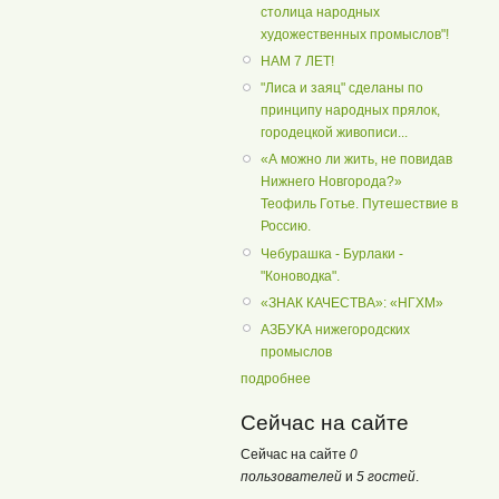
столица народных
художественных промыслов"!
НАМ 7 ЛЕТ!
"Лиса и заяц" сделаны по
принципу народных прялок,
городецкой живописи...
«А можно ли жить, не повидав
Нижнего Новгорода?»
Теофиль Готье. Путешествие в
Россию.
Чебурашка - Бурлаки -
"Коноводка".
«ЗНАК КАЧЕСТВА»: «НГХМ»
АЗБУКА нижегородских
промыслов
подробнее
Сейчас на сайте
Сейчас на сайте
0
пользователей
и
5 гостей
.