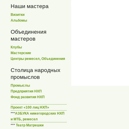
Наши мастера
Визитки
Альбомы
Объединения
мастеров
Клубы
Мастерские
Центры ремесел, Объединения
Столица народных
промыслов
Промыслы
Предприятия НХП
Фонд развития НХП
Проект «100 лиц НХП»
***
АЗБУКА нижегородских НХП
и МТБ, ремесел
***
Театр Матрешки