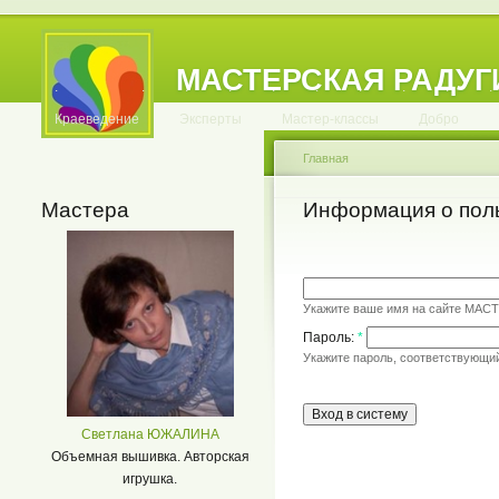
МАСТЕРСКАЯ РАДУГ
.
.
.
.
.
.
.
.
.
.
.
Краеведение
Эксперты
Мастер-классы
Добро
Главная
Мастера
Информация о пол
Укажите ваше имя на сайте МАС
Пароль:
*
Укажите пароль, соответствующи
Светлана ЮЖАЛИНА
Объемная вышивка. Авторская
игрушка.