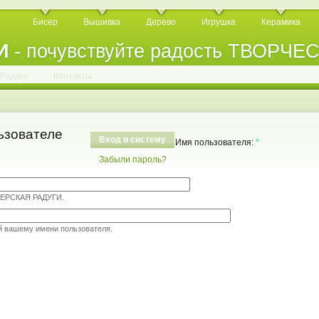
Бисер
Вышивка
Дерево
Игрушка
Керамика
И
- почувствуйте радость ТВОРЧЕ
.
.
.
.
.
.
.
.
.
.
.
Радуга
Контакты
ьзователе
Вход в систему
Имя пользователя:
*
Забыли пароль?
ТЕРСКАЯ РАДУГИ.
й вашему имени пользователя.