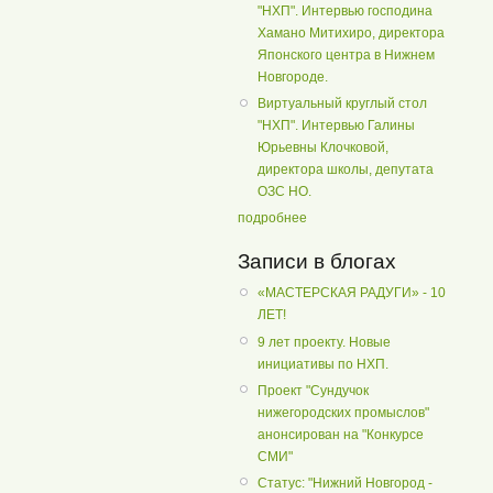
"НХП". Интервью господина
Хамано Митихиро, директора
Японского центра в Нижнем
Новгороде.
Виртуальный круглый стол
"НХП". Интервью Галины
Юрьевны Клочковой,
директора школы, депутата
ОЗС НО.
подробнее
Записи в блогах
«МАСТЕРСКАЯ РАДУГИ» - 10
ЛЕТ!
9 лет проекту. Новые
инициативы по НХП.
Проект "Сундучок
нижегородских промыслов"
анонсирован на "Конкурсе
СМИ"
Статус: "Нижний Новгород -