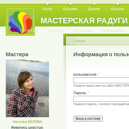
Бисер
Вышивка
Дерево
Игрушка
МАСТЕРСКАЯ РАДУГИ
.
.
.
.
.
.
.
.
.
.
.
.
ПРОЕКТЫ
ГАЛЕРЕИ
Промыслы
Краеведение
Главная
Мастера
Информация о польз
пользователя:
*
Укажите ваше имя на сайте МАСТЕ
Пароль:
*
Укажите пароль, соответствующий в
Наталья БЕЛОВА
Живопись шерстью.