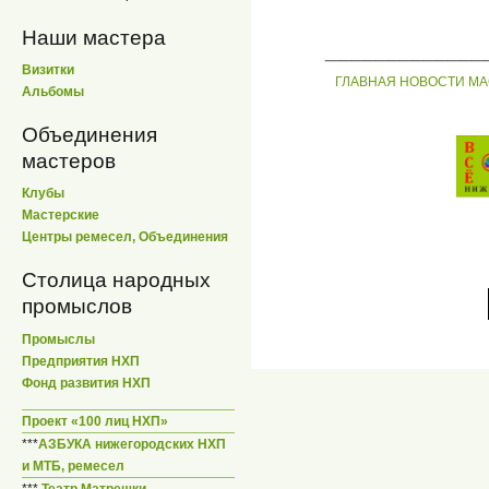
Наши мастера
_____________
Визитки
ГЛАВНАЯ
НОВОСТИ
МА
Альбомы
Объединения
мастеров
Клубы
Мастерские
Центры ремесел, Объединения
Столица народных
промыслов
Промыслы
Предприятия НХП
Фонд развития НХП
Проект «100 лиц НХП»
***
АЗБУКА нижегородских НХП
и МТБ, ремесел
***
Театр Матрешки