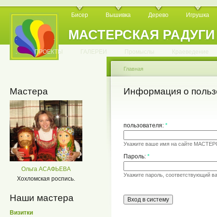
Бисер
Вышивка
Дерево
Игрушка
МАСТЕРСКАЯ РАДУГИ
.
.
.
.
.
.
.
.
.
.
.
.
ПРОЕКТЫ
ГАЛЕРЕИ
Промыслы
Краеведение
Главная
Мастера
Информация о польз
пользователя:
*
Укажите ваше имя на сайте МАСТЕ
Пароль:
*
Ольга АСАФЬЕВА
Укажите пароль, соответствующий в
Хохломская роспись.
Наши мастера
Визитки