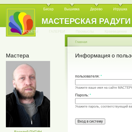
Бисер
Вышивка
Дерево
Игрушка
МАСТЕРСКАЯ РАДУГИ
.
.
.
.
.
.
.
.
.
.
.
.
ПРОЕКТЫ
ГАЛЕРЕИ
Промыслы
Краеведение
Главная
Мастера
Информация о польз
пользователя:
*
Укажите ваше имя на сайте МАСТЕ
Пароль:
*
Укажите пароль, соответствующий в