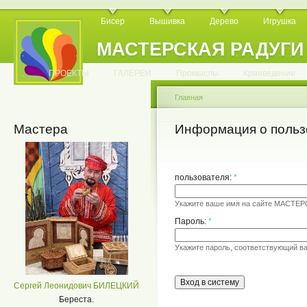
Бисер
Вышивка
Дерево
Игрушка
МАСТЕРСКАЯ РАДУГИ
.
.
.
.
.
.
.
.
.
.
.
.
ПРОЕКТЫ
ГАЛЕРЕИ
Промыслы
Краеведение
Главная
Мастера
Информация о польз
пользователя:
*
Укажите ваше имя на сайте МАСТЕ
Пароль:
*
Укажите пароль, соответствующий в
Сергей Леонидович БИЛЕЦКИЙ
Береста.