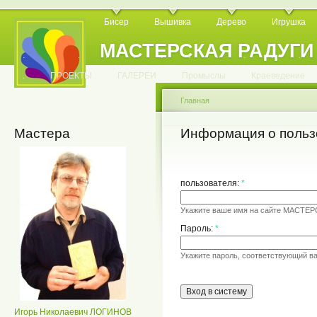
Бисер
Вышивка
Дерево
Игрушка
МАСТЕРСКАЯ РАДУГИ
.
.
.
.
.
.
.
.
.
.
.
.
ПРОЕКТЫ
ГАЛЕРЕИ
Промыслы
Краеведение
Главная
Мастера
Информация о польз
пользователя:
*
Укажите ваше имя на сайте МАСТЕ
Пароль:
*
Укажите пароль, соответствующий в
Игорь Николаевич ЛОГИНОВ