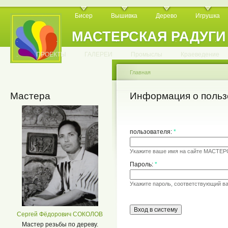
Бисер
Вышивка
Дерево
Игрушка
МАСТЕРСКАЯ РАДУГИ
.
.
.
.
.
.
.
.
.
.
.
.
ПРОЕКТЫ
ГАЛЕРЕИ
Промыслы
Краеведение
Главная
Мастера
Информация о польз
пользователя:
*
Укажите ваше имя на сайте МАСТЕ
Пароль:
*
Укажите пароль, соответствующий в
Сергей Фёдорович СОКОЛОВ
Мастер резьбы по дереву.