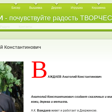
Бисер
Вышивка
Дерево
Игрушка
Керамика
И
- почувствуйте радость ТВОРЧЕ
.
.
.
.
.
.
.
.
.
.
.
Радуга
Контакты
 Константинович
В
АЖДАЕВ Анатолий Константинович
Анатолий Константинович создает сказочных и ми
кожи, дерева и металла
.
А.К.
Важдаев
живет и работает в Дзержинске.