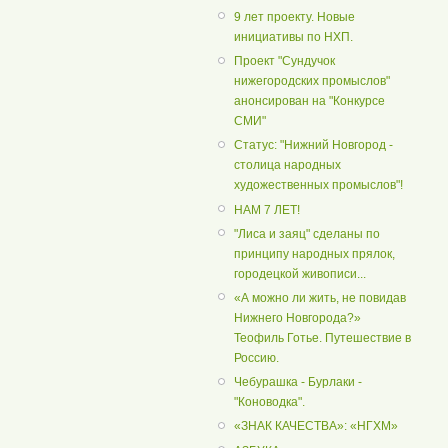
9 лет проекту. Новые
инициативы по НХП.
Проект "Сундучок
нижегородских промыслов"
анонсирован на "Конкурсе
СМИ"
Статус: "Нижний Новгород -
столица народных
художественных промыслов"!
НАМ 7 ЛЕТ!
"Лиса и заяц" сделаны по
принципу народных прялок,
городецкой живописи...
«А можно ли жить, не повидав
Нижнего Новгорода?»
Теофиль Готье. Путешествие в
Россию.
Чебурашка - Бурлаки -
"Коноводка".
«ЗНАК КАЧЕСТВА»: «НГХМ»