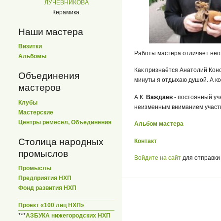
ЛУЧЕВНИКОВА
Керамика.
Наши мастера
Визитки
Работы мастера отличает нео
Альбомы
Как признаётся Анатолий Конс
Объединения
минуты я отдыхаю душой. А ког
мастеров
А.К.
Важдаев
- постоянный уч
Клубы
неизменным вниманием участн
Мастерские
Центры ремесел, Объединения
Альбом мастера
Столица народных
Контакт
промыслов
Войдите на сайт
для отправки
Промыслы
Предприятия НХП
Фонд развития НХП
Проект «100 лиц НХП»
***
АЗБУКА нижегородских НХП