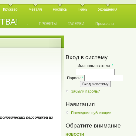
Кружево
Металл
Роспись
Ткань
Украшения
СТВА!
.
.
.
ПРОЕКТЫ
ГАЛЕРЕИ
Промыслы
Вход в систему
Имя пользователя:
*
Пароль:
*
Забыли пароль?
Навигация
Последние публикации
фологических персонажей из
Обратите внимание
НОВОСТИ