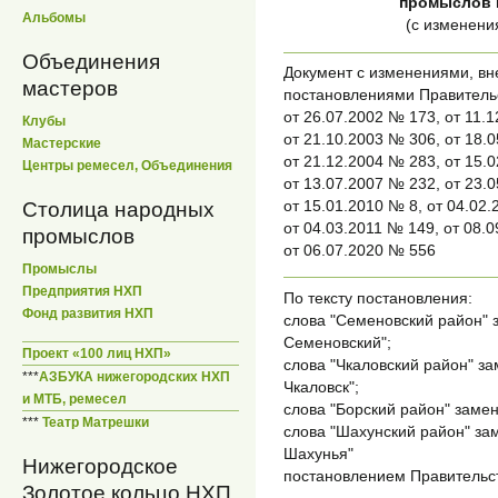
промыслов 
Альбомы
(с изменени
Объединения
Документ с изменениями, в
мастеров
постановлениями Правитель
от 26.07.2002 № 173, от 11.
Клубы
от 21.10.2003 № 306, от 18.
Мастерские
от 21.12.2004 № 283, от 15.
Центры ремесел, Объединения
от 13.07.2007 № 232, от 23.
от 15.01.2010 № 8, от 04.02
Столица народных
от 04.03.2011 № 149, от 08.
промыслов
от 06.07.2020 № 556
Промыслы
Предприятия НХП
По тексту постановления:
Фонд развития НХП
слова "Семеновский район" 
Семеновский";
Проект «100 лиц НХП»
слова "Чкаловский район" за
***
АЗБУКА нижегородских НХП
Чкаловск";
и МТБ, ремесел
слова "Борский район" замен
***
Театр Матрешки
слова "Шахунский район" зам
Шахунья"
Нижегородское
постановлением Правительст
Золотое кольцо НХП