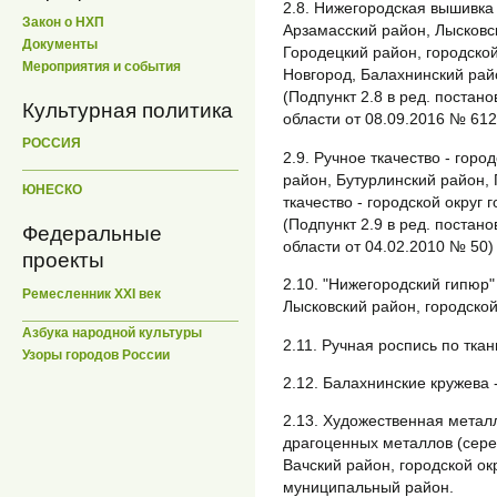
2.8. Нижегородская вышивка 
Закон о НХП
Арзамасский район, Лысковск
Документы
Городецкий район, городской
Мероприятия и события
Новгород, Балахнинский рай
(Подпункт 2.8 в ред. поста
Культурная политика
области от 08.09.2016 № 612
РОССИЯ
2.9. Ручное ткачество - гор
район, Бутурлинский район, 
ЮНЕСКО
ткачество - городской округ 
(Подпункт 2.9 в ред. поста
Федеральные
области от 04.02.2010 № 50)
проекты
2.10. "Нижегородский гипюр"
Ремесленник XXI век
Лысковский район, городской
Азбука народной культуры
2.11. Ручная роспись по тка
Узоры городов России
2.12. Балахнинские кружева 
2.13. Художественная металл
драгоценных металлов (сереб
Вачский район, городской ок
муниципальный район.