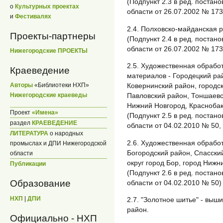
(Подпункт 2.3 в ред. поста
о
Культурных проектах
области от 26.07.2002 № 173
и
Фестивалях
2.4. Полховско-майданская р
Проекты-партнеры
(Подпункт 2.4 в ред. поста
области от 26.07.2002 № 173
Нижегородские ПРОЕКТЫ
2.5. Художественная обработ
Краеведение
материалов - Городецкий рай
Авторы
«Библиотеки НХП»
Ковернинский район, городск
Нижегородские краеведы
Павловский район, Тоншаевс
Нижний Новгород, Краснобак
Проект
«Имена»
(Подпункт 2.5 в ред. поста
раздел
КРАЕВЕДЕНИЕ
области от 04.02.2010 № 50,
ЛИТЕРАТУРА
о народных
2.6. Художественная обработ
промыслах и ДПИ Нижегородской
Богородский район, Спасский
области
округ город Бор, город Нижн
Публикации
(Подпункт 2.6 в ред. поста
Образование
области от 04.02.2010 № 50)
НХП
|
ДПИ
2.7. "Золотное шитье" - выш
район.
Официально - НХП