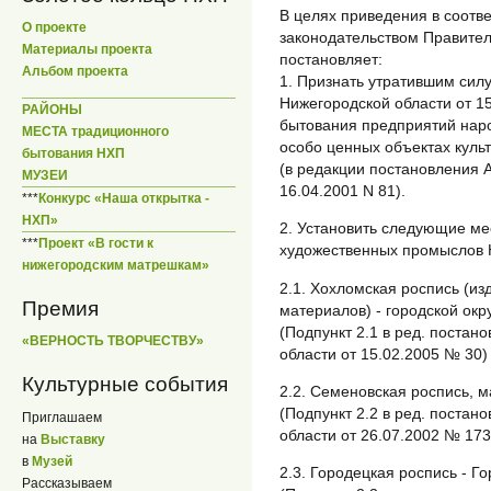
В целях приведения в соотв
О проекте
законодательством Правител
Материалы проекта
постановляет:
Альбом проекта
1. Признать утратившим сил
Нижегородской области от 1
РАЙОНЫ
бытования предприятий нар
МЕСТА традиционного
особо ценных объектах куль
бытования НХП
(в редакции постановления 
МУЗЕИ
16.04.2001 N 81).
***
Конкурс «Наша открытка -
НХП»
2. Установить следующие ме
***
Проект «В гости к
художественных промыслов 
нижегородским матрешкам»
2.1. Хохломская роспись (и
Премия
материалов) - городской окр
(Подпункт 2.1 в ред. поста
«ВЕРНОСТЬ ТВОРЧЕСТВУ»
области от 15.02.2005 № 30)
Культурные события
2.2. Семеновская роспись, м
(Подпункт 2.2 в ред. поста
Приглашаем
области от 26.07.2002 № 173
на
Выставку
в
Музей
2.3. Городецкая роспись - Г
Рассказываем