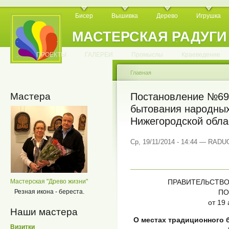
Бисер
Вышивка
Дерево
Игрушка
МАСТЕРСКАЯ РАДУГИ
.
.
.
.
.
.
.
.
.
.
.
.
ПРОЕКТЫ
ГАЛЕРЕИ
Промыслы
Краеведение
Главная
Мастера
Постановление №69.
бытования народны
Нижегородской обла
Ср, 19/11/2014 - 14:44 — RAD
Мастерская "Древо жизни"
ПРАВИТЕЛЬСТВ
Резная икона - береста.
ПО
от 19 
Наши мастера
О местах традиционного
Визитки