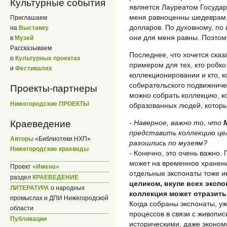
Культурные события
является Лауреатом Государ
меня равноценны шедеврам, 
Приглашаем
долларов. По духовному, по
на
Выставку
они для меня равны. Поэтому
в
Музей
Рассказываем
Последнее, что хочется сказа
о
Культурных проектах
примером для тех, кто робко
и
Фестивалях
коллекционировании и кто, к
собирательского подвижничес
Проекты-партнеры
можно собрать коллекцию, к
Нижегородские ПРОЕКТЫ
образованных людей, которы
Краеведение
- Наверное, важно то, что
представить коллекцию цел
Авторы
«Библиотеки НХП»
разошлись по музеям?
Нижегородские краеведы
- Конечно, это очень важно.
может на временное хранени
Проект
«Имена»
отдельные экспонаты тоже и
раздел
КРАЕВЕДЕНИЕ
целиком, вкупе всех экспо
ЛИТЕРАТУРА
о народных
коллекция может отразить
промыслах и ДПИ Нижегородской
Когда собраны экспонаты, у
области
процессов в связи с живопи
Публикации
историческими, даже эконо