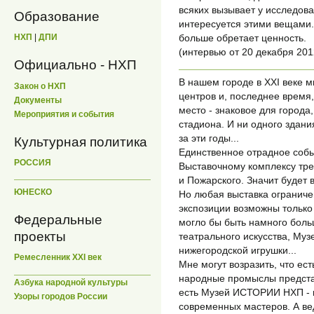
всяких вызывает у исследоват
Образование
интересуется этими вещами.
НХП
|
ДПИ
больше обретает ценность.
(интервью от 20 декабря 2012
Официально - НХП
В нашем городе в XXI веке м
Закон о НХП
центров и, последнее время
Документы
место - знаковое для города,
Мероприятия и события
стадиона. И ни одного здани
за эти годы...
Культурная политика
Единственное отрадное собы
РОССИЯ
Выставочному комплексу тре
и Пожарского. Значит будет 
ЮНЕСКО
Но любая выставка огранич
экспозиции возможны только
Федеральные
могло бы быть намного больш
проекты
театрального искусства, Му
нижегородской игрушки...
Ремесленник XXI век
Мне могут возразить, что ес
народные промыслы предста
Азбука народной культуры
есть Музей ИСТОРИИ НХП - н
Узоры городов России
современных мастеров. А ве