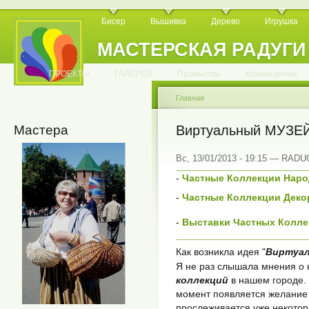
Бисер
Вышивка
Дерево
Игрушка
МАСТЕРСКАЯ РАДУГИ
.
.
.
.
.
.
.
.
.
.
.
.
ПРОЕКТЫ
ГАЛЕРЕИ
Промыслы
Краеведение
Главная
Мастера
Виртуальный МУЗЕ
Вс, 13/01/2013 - 19:15 — RAD
-
Частные Коллекции Нар
-
Частные Коллекции Декор
-
Выставки Частных Колле
Как возникла идея "
Виртуал
Я не раз слышала мнения о
коллекций
в нашем городе. 
момент появляется желание 
прослеживается уже некотор