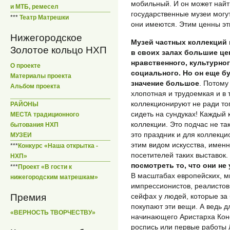
мобильный. И он может найт
и МТБ, ремесел
государственные музеи могут
***
Театр Матрешки
они имеются. Этим ценны эт
Нижегородское
Музей частных коллекций 
Золотое кольцо НХП
в своих залах большие це
нравственного, культурног
О проекте
социального. Но он еще б
Материалы проекта
значение большое
. Потому
Альбом проекта
хлопотная и трудоемкая и в 
коллекционируют не ради тог
РАЙОНЫ
сидеть на сундуках! Каждый 
МЕСТА традиционного
коллекции. Это подчас не так
бытования НХП
это праздник и для коллекци
МУЗЕИ
этим видом искусства, именн
***
Конкурс «Наша открытка -
посетителей таких выставок.
НХП»
посмотреть то, что они не
***
Проект «В гости к
В масштабах европейских, м
нижегородским матрешкам»
импрессионистов, реалистов,
сейфах у людей, которые за
Премия
покупают эти вещи. А ведь д
«ВЕРНОСТЬ ТВОРЧЕСТВУ»
начинающего Аристарха Кон
роспись или первые работы 