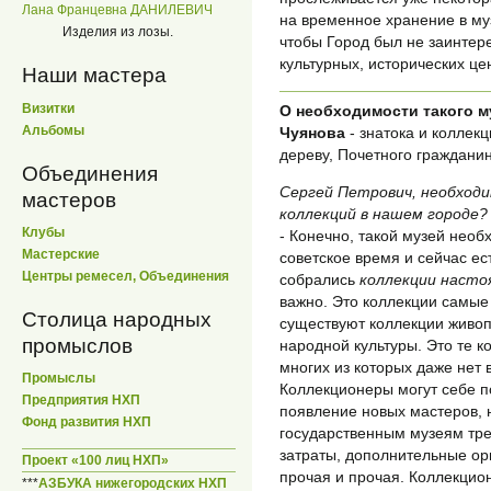
Лана Францевна ДАНИЛЕВИЧ
на временное хранение в му
Изделия из лозы.
чтобы Город был не заинтере
культурных, исторических це
Наши мастера
Визитки
О необходимости такого 
Альбомы
Чуянова
- знатока и коллек
дереву, Почетного граждани
Объединения
Сергей Петрович, необход
мастеров
коллекций в нашем городе?
Клубы
- Конечно, такой музей необх
Мастерские
советское время и сейчас ес
Центры ремесел, Объединения
собрались
коллекции насто
важно. Это коллекции самые 
Столица народных
существуют коллекции живопи
промыслов
народной культуры. Это те к
многих из которых даже нет 
Промыслы
Коллекционеры могут себе п
Предприятия НХП
появление новых мастеров, н
Фонд развития НХП
государственным музеям тре
затраты, дополнительные ор
Проект «100 лиц НХП»
прочая и прочая. Коллекцион
***
АЗБУКА нижегородских НХП