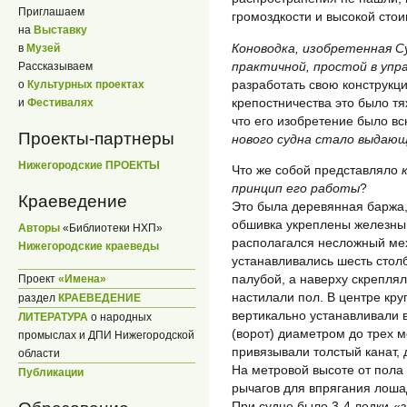
Приглашаем
громоздкости и высокой стои
на
Выставку
Коноводка, изобретенная С
в
Музей
практичной, простой в упр
Рассказываем
разработать свою конструкци
о
Культурных проектах
крепостничества это было тя
и
Фестивалях
что его изобретение было в
Проекты-партнеры
нового судна стало выдаю
Нижегородские ПРОЕКТЫ
Что же собой представляло
принцип его работы
?
Краеведение
Это была деревянная баржа,
обшивка укреплены железны
Авторы
«Библиотеки НХП»
располагался несложный мех
Нижегородские краеведы
устанавливались шесть стол
палубой, а наверху скрепля
Проект
«Имена»
настилали пол. В центре кру
раздел
КРАЕВЕДЕНИЕ
вертикально устанавливали 
ЛИТЕРАТУРА
о народных
(ворот) диаметром до трех м
промыслах и ДПИ Нижегородской
привязывали толстый канат, 
области
На метровой высоте от пола
Публикации
рычагов для впрягания лоша
При судне было 3-4 лодки-«з