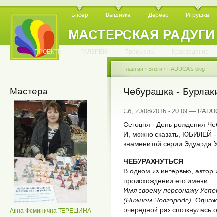
Бисер
Вышивка
Дерево
Игрушка
МАСТЕРСКАЯ РАДУГИ
.
.
.
.
.
.
.
.
.
.
.
.
ПРОЕКТЫ
ГАЛЕРЕИ
Промыслы
Краеведение
Главная
›
Блоги
›
RADUGA's blog
Мастера
Чебурашка - Бурлаки
Сб, 20/08/2016 - 20:09 — RAD
Сегодня - День рождения Че
И, можно сказать, ЮБИЛЕЙ -
знаменитой серии Эдуарда У
ЧЕБУРАХНУТЬСЯ
В одном из интервью, автор 
происхождении его имени:
Имя своему персонажу Успе
(Нижнем Новгороде)
. Однаж
очередной раз споткнулась 
Анна Фоминична ТЕРЕШИНА