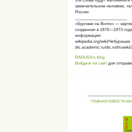
замечательном человеке, тал
России.
______________________
«Бурлаки на Волге» — карти
созданная в 1870—1873 года
информация:
wikipedia.org/wiki/Чебурашка
dic.academic.ru/dic.nsf/ruwiki
RADUGA's blog
Войдите на сайт
для отправк
_____________
ГЛАВНАЯ
НОВОСТИ
МА