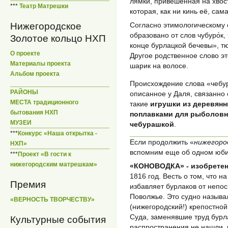
лямки, привешенная на хвост
***
Театр Матрешки
которая, как ни кинь её, сама
Нижегородское
Согласно этимологическому 
образовано от слов чубуро́к,
Золотое кольцо НХП
конце бурлацкой бечевы», т
О проекте
Другое родственное слово эт
Материалы проекта
шарик на волосе.
Альбом проекта
Происхождение слова «чебур
РАЙОНЫ
описанное у Даля, связанно 
МЕСТА традиционного
такие
игрушки из деревян
бытования НХП
поплавками для рыболовны
МУЗЕИ
чебурашкой
.
***
Конкурс «Наша открытка -
Если продолжить «
нижегоро
НХП»
вспомним еще об одном юби
***
Проект «В гости к
нижегородским матрешкам»
«КОНОВОДКА» - изобретен
1816 год. Весть о том, что 
Премия
избавляет бурлаков от непос
Поволжье. Это судно назыв
«ВЕРНОСТЬ ТВОРЧЕСТВУ»
(нижегородский!) крепостно
Суда, заменявшие труд бурла
Культурные события
распространения не нашли, 