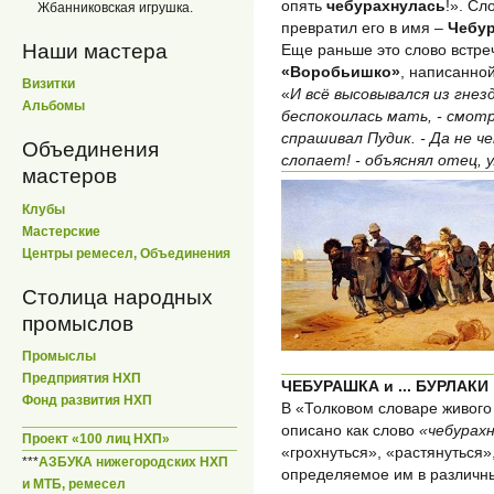
опять
чебурахнулась
!». Сл
Жбанниковская игрушка.
превратил его в имя –
Чебу
Наши мастера
Еще раньше это слово встре
«Воробьишко»
, написанной
Визитки
«
И всё высовывался из гнезда
Альбомы
беспокоилась мать, - смотр
спрашивал Пудик. - Да не че
Объединения
слопает! - объяснял отец, 
мастеров
Клубы
Мастерские
Центры ремесел, Объединения
Столица народных
промыслов
Промыслы
Предприятия НХП
ЧЕБУРАШКА и ... БУРЛАКИ
Фонд развития НХП
В «Толковом словаре живого 
описано как слово
«чебурах
Проект «100 лиц НХП»
«грохнуться», «растянуться»
***
АЗБУКА нижегородских НХП
определяемое им в различны
и МТБ, ремесел