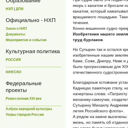
Образование
якорь с канатом и бросали н
НХП
|
ДПИ
канатом, который наматывалс
вращаемого лошадьми. Таким
Официально - НХП
течения.
Конно-машинное судно прекр
Закон о НХП
Изобретение нашего земля
Документы
труд бурлаков
.
Мероприятия и события
Но Сутырин так и остался к
Культурная политика
изобретенные нашим земляко
РОССИЯ
Каме, Соже, Днепру, Неве и
было прогрессивным для XIX
ЮНЕСКО
отечественного судостроения
Благодарные кстовчане уста
Федеральные
Кадницах памятную стелу, н
проекты
начертаны слова: «Патриоту 
Ремесленник XXI век
механику-самоучке, создате
Сутырину Михаилу Андреевич
Азбука народной культуры
летия Российского флота».
Узоры городов России
А рядом на камне высечены 
жизнь, но память об отданно
эти слова будут напоминать н