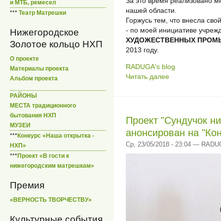
За это время реализовано м
и МТБ, ремесел
нашей области.
***
Театр Матрешки
Горжусь тем, что внесла сво
- по моей инициативе учреж
Нижегородское
ХУДОЖЕСТВЕННЫХ ПРОМ
Золотое кольцо НХП
2013 году.
О проекте
RADUGA's blog
Материалы проекта
Читать далее
Альбом проекта
РАЙОНЫ
МЕСТА традиционного
бытования НХП
Проект "Сундучок н
МУЗЕИ
анонсирован на "Ко
***
Конкурс «Наша открытка -
Ср, 23/05/2018 - 23:04 — RAD
НХП»
***
Проект «В гости к
нижегородским матрешкам»
Премия
«ВЕРНОСТЬ ТВОРЧЕСТВУ»
Культурные события