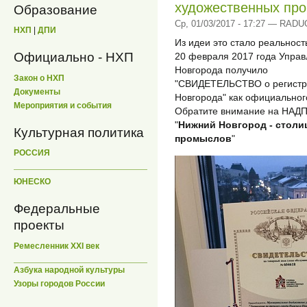
художественных про
Образование
Ср, 01/03/2017 - 17:27 — RAD
НХП
|
ДПИ
Из идеи это стало реальност
Официально - НХП
20 февраля 2017 года Управ
Новгорода получило
Закон о НХП
"СВИДЕТЕЛЬСТВО о регистра
Документы
Новгорода" как официальног
Мероприятия и события
Обратите внимание на НАД
"
Нижний Новгород - столи
Культурная политика
промыслов
"
РОССИЯ
ЮНЕСКО
Федеральные
проекты
Ремесленник XXI век
Азбука народной культуры
Узоры городов России