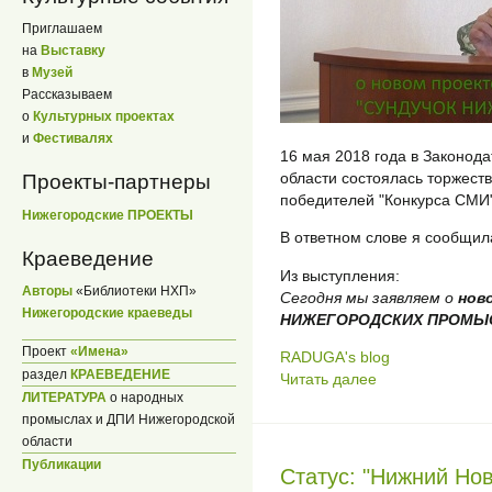
Приглашаем
на
Выставку
в
Музей
Рассказываем
о
Культурных проектах
и
Фестивалях
16 мая 2018 года в Законод
области состоялась торжес
Проекты-партнеры
победителей "Конкурса СМИ"
Нижегородские ПРОЕКТЫ
В ответном слове я сообщил
Краеведение
Из выступления:
Авторы
«Библиотеки НХП»
Сегодня мы заявляем о
нов
Нижегородские краеведы
НИЖЕГОРОДСКИХ ПРОМЫ
Проект
«Имена»
RADUGA's blog
раздел
КРАЕВЕДЕНИЕ
Читать далее
ЛИТЕРАТУРА
о народных
промыслах и ДПИ Нижегородской
области
Публикации
Статус: "Нижний Но