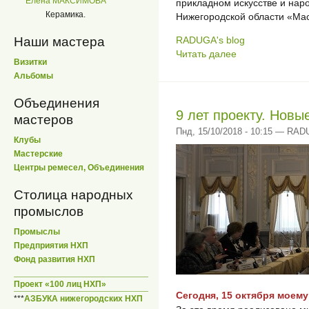
Елена МАКСИМОВА
прикладном искусстве и на
Керамика.
Нижегородской области «Мас
Наши мастера
RADUGA's blog
Читать далее
Визитки
Альбомы
Объединения
9 лет проекту. Новы
мастеров
Пнд, 15/10/2018 - 10:15 — RA
Клубы
Мастерские
Центры ремесел, Объединения
Столица народных
промыслов
Промыслы
Предприятия НХП
Фонд развития НХП
Проект «100 лиц НХП»
Сегодня, 15 октября моему
***
АЗБУКА нижегородских НХП