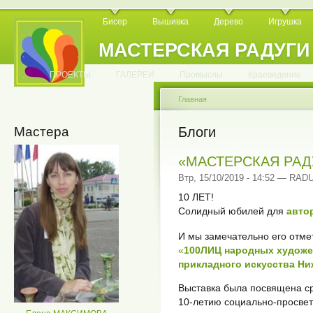
Бисер
Вышивка
Дерево
Игрушка
МАСТЕРСКАЯ РАДУГИ
.
.
.
.
.
.
.
.
.
.
.
.
ПРОЕКТЫ
ГАЛЕРЕИ
Промыслы
Краеведение
Главная
Мастера
Блоги
«МАСТЕРСКАЯ РАДУ
Втр, 15/10/2019 - 14:52 — RA
10 ЛЕТ!
Солидный юбилей для
авто
И мы замечательно его отмет
«
100ЛИЦ народных художе
прикладного искусства Н
Выставка была посвящена с
10-летию социально-просвет