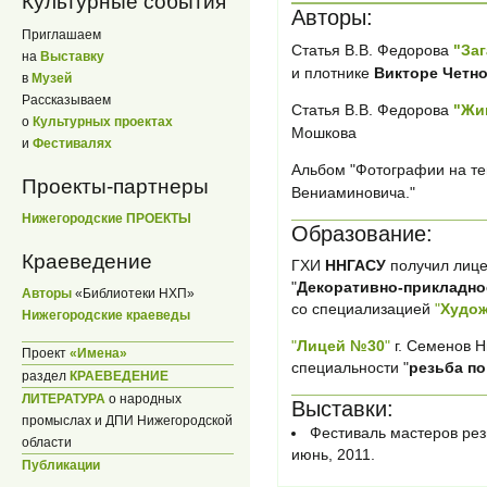
Культурные события
Авторы:
Приглашаем
Статья В.В. Федорова
"За
на
Выставку
и плотнике
Викторе Четн
в
Музей
Рассказываем
Статья В.В. Федорова
"Жи
о
Культурных проектах
Мошкова
и
Фестивалях
Альбом "Фотографии на тем
Проекты-партнеры
Вениаминовича."
Нижегородские ПРОЕКТЫ
Образование:
Краеведение
ГХИ
ННГАСУ
получил лице
"
Декоративно-прикладно
Авторы
«Библиотеки НХП»
со специализацией
"
Худож
Нижегородские краеведы
"
Лицей №30
"
г. Семенов Н
Проект
«Имена»
специальности "
резьба по
раздел
КРАЕВЕДЕНИЕ
ЛИТЕРАТУРА
о народных
Выставки:
промыслах и ДПИ Нижегородской
Фестиваль мастеров ре
области
июнь, 2011.
Публикации