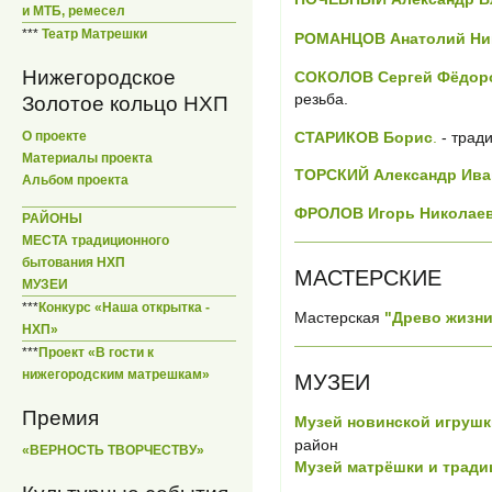
и МТБ, ремесел
***
Театр Матрешки
РОМАНЦОВ Анатолий Ни
Нижегородское
СОКОЛОВ Сергей Фёдор
резьба.
Золотое кольцо НХП
СТАРИКОВ Борис
.
- трад
О проекте
Материалы проекта
ТОРСКИЙ Александр Ива
Альбом проекта
ФРОЛОВ Игорь Николае
РАЙОНЫ
МЕСТА традиционного
бытования НХП
МАСТЕРСКИЕ
МУЗЕИ
***
Конкурс «Наша открытка -
Мастерская
"Древо жизни
НХП»
***
Проект «В гости к
нижегородским матрешкам»
МУЗЕИ
Премия
Музей новинской игрушки
район
«ВЕРНОСТЬ ТВОРЧЕСТВУ»
Музей матрёшки и тради