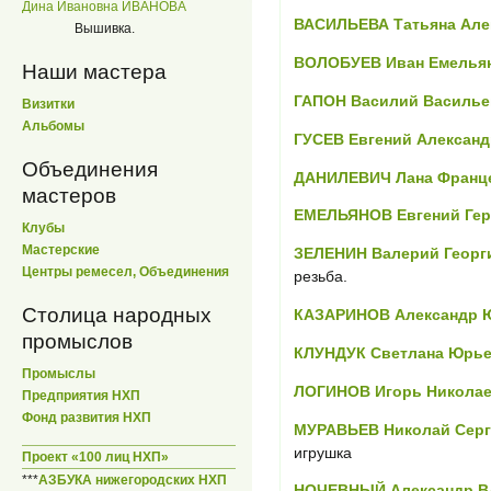
Дина Ивановна ИВАНОВА
ВАСИЛЬЕВА Татьяна Але
Вышивка.
ВОЛОБУЕВ Иван Емелья
Наши мастера
ГАПОН Василий Василье
Визитки
Альбомы
ГУСЕВ Евгений Алексан
Объединения
ДАНИЛЕВИЧ Лана Франц
мастеров
ЕМЕЛЬЯНОВ Евгений Ге
Клубы
Мастерские
ЗЕЛЕНИН Валерий Георг
Центры ремесел, Объединения
резьба.
Столица народных
КАЗАРИНОВ Александр 
промыслов
КЛУНДУК Светлана Юрь
Промыслы
ЛОГИНОВ Игорь Николае
Предприятия НХП
Фонд развития НХП
МУРАВЬЕВ Николай Серг
игрушка
Проект «100 лиц НХП»
***
АЗБУКА нижегородских НХП
НОЧЕВНЫЙ Александр В