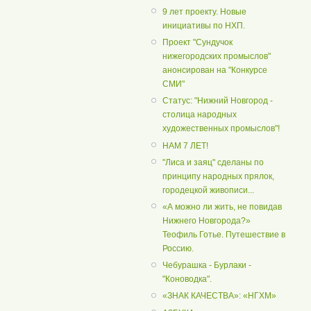
9 лет проекту. Новые
инициативы по НХП.
Проект "Сундучок
нижегородских промыслов"
анонсирован на "Конкурсе
СМИ"
Статус: "Нижний Новгород -
столица народных
художественных промыслов"!
НАМ 7 ЛЕТ!
"Лиса и заяц" сделаны по
принципу народных прялок,
городецкой живописи...
«А можно ли жить, не повидав
Нижнего Новгорода?»
Теофиль Готье. Путешествие в
Россию.
Чебурашка - Бурлаки -
"Коноводка".
«ЗНАК КАЧЕСТВА»: «НГХМ»