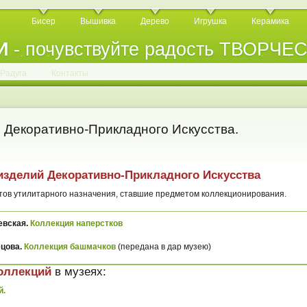
Бисер
Вышивка
Дерево
Игрушка
Керамика
И
- почувствуйте радость ТВОРЧЕ
.
.
.
.
.
.
.
.
.
.
.
Радуга
Контакты
 Декоративно-Прикладного Искусства.
изделий Декоративно-Прикладного Искусства
етов утилитарного назначения, ставшие предметом коллекционирования.
евская.
Коллекция наперстков
ецова.
Коллекция башмачков
(передана в дар музею)
оллекций
в музеях:
й.