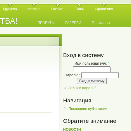
Кружево
Металл
Роспись
Ткань
Украшения
СТВА!
.
.
.
ПРОЕКТЫ
ГАЛЕРЕИ
Промыслы
Вход в систему
Имя пользователя:
*
Пароль:
*
Забыли пароль?
Навигация
Последние публикации
Обратите внимание
НОВОСТИ