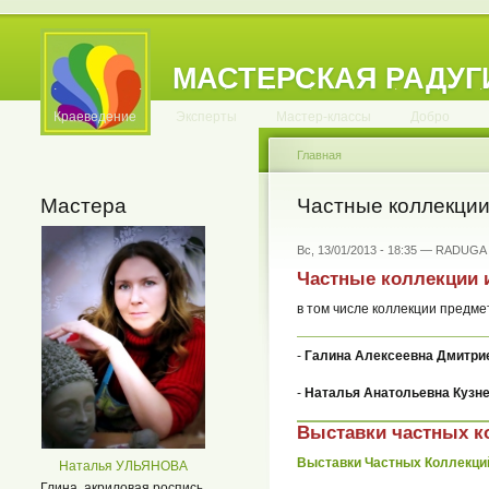
МАСТЕРСКАЯ РАДУГ
.
.
.
.
.
.
.
.
.
.
.
Краеведение
Эксперты
Мастер-классы
Добро
Главная
Мастера
Частные коллекции
Вс, 13/01/2013 - 18:35 — RADUGA
Частные коллекции 
в том числе коллекции предм
-
Галина Алексеевна Дмитри
-
Наталья Анатольевна Кузн
Выставки частных к
Выставки Частных Коллекци
Наталья УЛЬЯНОВА
Глина, акриловая роспись.