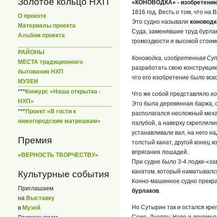
Золотое кольцо НХП
«КОНОВОДКА» - изобретению
1816 год. Весть о том, что н
О проекте
Это судно называли
коноводк
Материалы проекта
Суда, заменявшие труд бурлак
Альбом проекта
громоздкости и высокой стоим
РАЙОНЫ
Коноводка, изобретенная Су
МЕСТА традиционного
разработать свою конструкцию 
бытования НХП
что его изобретение было вск
МУЗЕИ
***
Конкурс «Наша открытка -
Что же собой представляло
ко
НХП»
Это была деревянная баржа, 
***
Проект «В гости к
располагался несложный механ
нижегородским матрешкам»
палубой, а наверху скрепляли
устанавливали вал, на него н
Премия
толстый канат, другой конец к
впрягания лошадей.
«ВЕРНОСТЬ ТВОРЧЕСТВУ»
При судне было 3-4 лодки-«за
канатом, который наматывался
Культурные события
Конно-машинное судно прекра
Приглашаем
бурлаков
.
на
Выставку
Но Сутырин так и остался кре
в
Музей