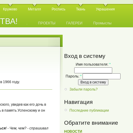
Кружево
Металл
Роспись
Ткань
Украшения
СТВА!
.
.
.
ПРОЕКТЫ
ГАЛЕРЕИ
Промыслы
Вход в систему
Имя пользователя:
*
Пароль:
*
 1966 году.
Забыли пароль?
Навигация
кого, увидев как его дочь в
ь в память Успенскому и он
Последние публикации
Обратите внимание
ься
! - Чем, чем? - спрашивал
НОВОСТИ