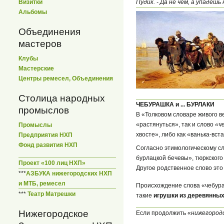
Пудик. - Да не чем, а упадешь
Визитки
Альбомы
Объединения
мастеров
Клубы
Мастерские
Центры ремесел, Объединения
Столица народных
ЧЕБУРАШКА и ... БУРЛАКИ
промыслов
В «Толковом словаре живого в
«растянуться», так и слово
«ч
Промыслы
хвосте», либо как «ванька-встан
Предприятия НХП
Фонд развития НХП
Согласно этимологическому сл
бурлацкой бечевы», тюркского
Проект «100 лиц НХП»
Другое родственное слово это
***
АЗБУКА нижегородских НХП
и МТБ, ремесел
Происхождение слова «чебураш
***
Театр Матрешки
такие
игрушки из деревянных
Нижегородское
Если продолжить «
нижегород