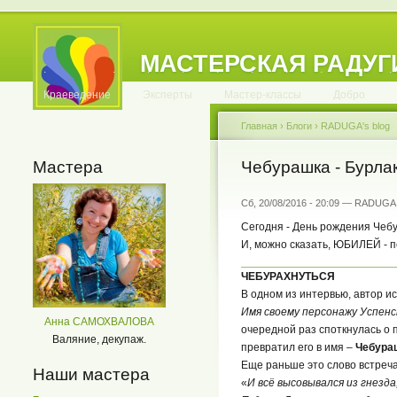
МАСТЕРСКАЯ РАДУГ
.
.
.
.
.
.
.
.
.
.
.
Краеведение
Эксперты
Мастер-классы
Добро
Главная
›
Блоги
›
RADUGA's blog
Мастера
Чебурашка - Бурлак
Сб, 20/08/2016 - 20:09 — RADUGA
Сегодня - День рождения Чеб
И, можно сказать, ЮБИЛЕЙ - п
ЧЕБУРАХНУТЬСЯ
В одном из интервью, автор и
Имя своему персонажу Успенс
Анна САМОХВАЛОВА
очередной раз споткнулась о 
Валяние, декупаж.
превратил его в имя –
Чебура
Еще раньше это слово встреча
Наши мастера
«
И всё высовывался из гнезда,