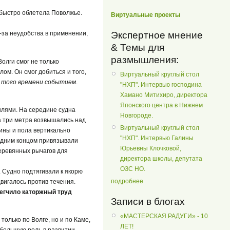
, быстро облетела Поволжье.
Виртуальные проекты
Экспертное мнение
-за неудобства в применении,
& Темы для
размышления:
Волги смог не только
ом. Он смог добиться и того,
Виртуальный круглый стол
я того времени событием
.
"НХП". Интервью господина
Хамано Митихиро, директора
Японского центра в Нижнем
ылями. На середине судна
Новгороде.
а три метра возвышались над
Виртуальный круглый стол
дины и пола вертикально
"НХП". Интервью Галины
 одним концом привязывали
Юрьевны Клочковой,
деревянных рычагов для
директора школы, депутата
ОЗС НО.
. Судно подтягивали к якорю
подробнее
вигалось против течения.
егчило каторжный труд
Записи в блогах
«МАСТЕРСКАЯ РАДУГИ» - 10
олько по Волге, но и по Каме,
ЛЕТ!