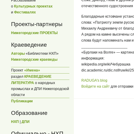
Соже, Днепру, Неве и другим 
Рассказываем
отечественного судостроения 
о
Культурных проектах
и
Фестивалях
Благодарные кстовчане устано
слова: «Патриоту земли русск
Проекты-партнеры
Михаилу Андреевичу от благод
Нижегородские ПРОЕКТЫ
А рядом на камне высечены сл
слова будут напоминать нам и 
Краеведение
______________________
«Бурлаки на Волге» — картина
Авторы
«Библиотеки НХП»
информация:
Нижегородские краеведы
wikipedia.org/wiki/Чебурашка
Проект
«Имена»
dic.academic.ru/dic.nsf/ruwiki/2
раздел
КРАЕВЕДЕНИЕ
RADUGA's blog
ЛИТЕРАТУРА
о народных
Войдите на сайт
для отправки
промыслах и ДПИ Нижегородской
области
Публикации
Образование
НХП
|
ДПИ
Официально - НХП