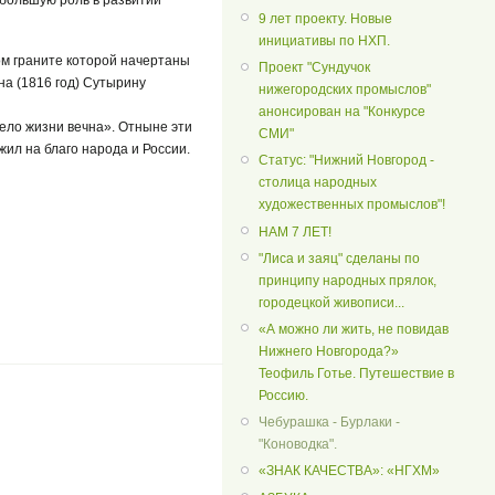
 большую роль в развитии
9 лет проекту. Новые
инициативы по НХП.
ом граните которой начертаны
Проект "Сундучок
на (1816 год) Сутырину
нижегородских промыслов"
анонсирован на "Конкурсе
дело жизни вечна». Отныне эти
СМИ"
жил на благо народа и России.
Статус: "Нижний Новгород -
столица народных
художественных промыслов"!
НАМ 7 ЛЕТ!
"Лиса и заяц" сделаны по
принципу народных прялок,
городецкой живописи...
«А можно ли жить, не повидав
Нижнего Новгорода?»
Теофиль Готье. Путешествие в
Россию.
Чебурашка - Бурлаки -
"Коноводка".
«ЗНАК КАЧЕСТВА»: «НГХМ»