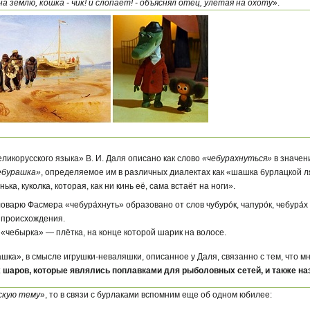
 на землю, кошка - чик! и слопает! - объяснял отец, улетая на охоту
».
еликорусского языка» В. И. Даля описано как слово
«чебурахнуться»
в значени
ебурашка»
, определяемое им в различных диалектах как «шашка бурлацкой 
ька, куколка, которая, как ни кинь её, сама встаёт на ноги».
оварю Фасмера «чебура́хнуть» образовано от слов чубуро́к, чапуро́к, чебура
 происхождения.
 «чебырка» — плётка, на конце которой шарик на волосе.
ка», в смысле игрушки-неваляшки, описанное у Даля, связанно с тем, что м
 шаров, которые являлись поплавками для рыболовных сетей, и также н
скую тему
», то в связи с бурлаками вспомним еще об одном юбилее: