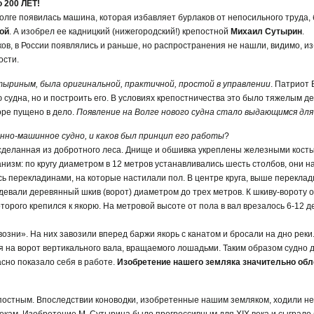
 200 ЛЕТ!
а Волге появилась машина, которая избавляет бурлаков от непосильного труда
ой
. А изобрел ее кадницкий (нижегородский!) крепостной
Михаил Сутырин
.
ов, в России появлялись и раньше, но распространения не нашли, видимо, из
ости.
тыриным, была оригинальной, практичной, простой в управлении
. Патриот 
судна, но и построить его. В условиях крепостничества это было тяжелым дел
оре пущено в дело.
Появление на Волге нового судна стало выдающимся дл
нно-машинное судно, и каков был принцип его работы
?
сделанная из добротного леса. Днище и обшивка укреплены железными кост
изм: по кругу диаметром в 12 метров устанавливались шесть столбов, они н
сь перекладинами, на которые настилали пол. В центре круга, выше перекла
адевали деревянный шкив (ворот) диаметром до трех метров. К шкиву-вороту
оторого крепился к якорю. На метровой высоте от пола в вал врезалось 6-12 
возни». На них завозили вперед баржи якорь с канатом и бросали на дно реки
 на ворот вертикального вала, вращаемого лошадьми. Таким образом судно д
сно показало себя в работе.
Изобретение нашего земляка значительно обл
постным. Впоследствии коноводки, изобретенные нашим земляком, ходили не т