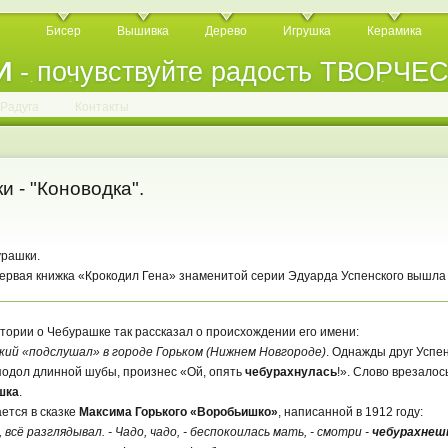
Бисер
Вышивка
Дерево
Игрушка
Керамика
И
- почувствуйте радость ТВОРЧЕ
.
.
.
.
.
.
.
.
.
.
.
Радуга
Контакты
и - "Коноводка".
урашки.
ервая книжка «Крокодил Гена» знаменитой серии Эдуарда Успенского вышла в
стории о Чебурашке так рассказал о происхождении его имени:
кий «подслушал» в городе Горьком (Нижнем Новгороде)
. Однажды друг Успенс
подол длинной шубы, произнес «Ой, опять
чебурахнулась
!». Слово врезалос
шка
.
ется в сказке
Максима Горького «Воробьишко»
, написанной в 1912 году:
 всё разглядывал. - Чадо, чадо, - беспокоилась мать, - смотри -
чебурахнеш