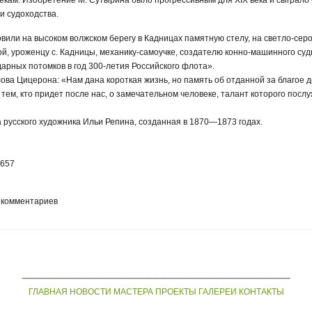
рекам. Изобретение М. Сутырина было прогрессивным для XIX века и сыграло
и судоходства.
вили на высоком волжском берегу в Кадницах памятную стелу, на светло-сер
ой, уроженцу с. Кадницы, механику-самоучке, создателю конно-машинного суд
арных потомков в год 300-летия Российского флота».
ова Цицерона: «Нам дана короткая жизнь, но память об отданной за благое 
тем, кто придет после нас, о замечательном человеке, талант которого послу
 русского художника Ильи Репина, созданная в 1870—1873 годах.
5657
 комментариев
___________________________________
ГЛАВНАЯ
НОВОСТИ
МАСТЕРА
ПРОЕКТЫ
ГАЛЕРЕИ
КОНТАКТЫ