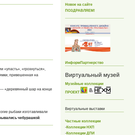
Новое на сайте
ПОЗДРАВЛЯЕМ!
ИнформПартнерство
и «упасть», «грохнуться»,
Виртуальный музей
лямки, привешенная на
Музейные коллекции
́х — «деревянный шар на конце
ПРОЕКТ
Виртуальные выставки
ногие рыбаки изготавливали
азывались чебурашкой
.
Частные коллекции
-
Коллекции НХП
-
Коллекции ДПИ