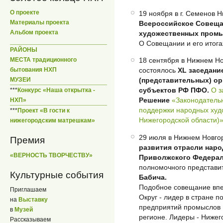
О проекте
19 ноября в г. Семенов 
Материалы проекта
Всероссийское Совеща
Альбом проекта
художественных пром
О Совещании и его итога
РАЙОНЫ
МЕСТА традиционного
18 сентября в Нижнем Н
бытования НХП
состоялось
XL заседани
МУЗЕИ
(представительных) ор
субъектов РФ ПФО.
О з
***
Конкурс «Наша открытка -
Решение
«Законодатель
НХП»
поддержки народных худ
***
Проект «В гости к
Нижегородской области)
нижегородским матрешкам»
29 июля в Нижнем Новг
Премия
развития отрасли нар
«ВЕРНОСТЬ ТВОРЧЕСТВУ»
Приволжского Федерал
полномочного представи
Культурные события
Бабича.
Подобное совещание впе
Приглашаем
Округ - лидер в стране п
на
Выставку
предприятий промыслов 
в
Музей
регионе. Лидеры - Нижег
Рассказываем