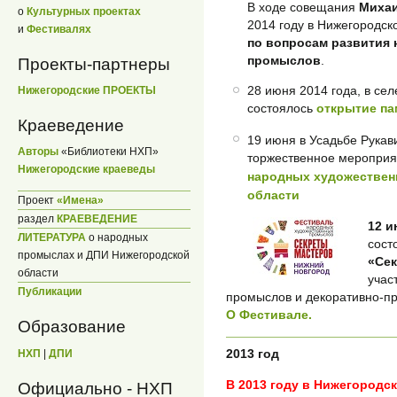
В ходе совещания
Михаи
о
Культурных проектах
2014 году в Нижегородск
и
Фестивалях
по вопросам развития
промыслов
.
Проекты-партнеры
28 июня 2014 года, в сел
Нижегородские ПРОЕКТЫ
состоялось
открытие па
Краеведение
19 июня в Усадьбе Рукав
Авторы
«Библиотеки НХП»
торжественное меропри
Нижегородские краеведы
народных художестве
области
Проект
«Имена»
раздел
КРАЕВЕДЕНИЕ
12 
ЛИТЕРАТУРА
о народных
сост
промыслах и ДПИ Нижегородской
«Се
области
учас
Публикации
промыслов и декоративно-пр
О Фестивале.
Образование
2013 год
НХП
|
ДПИ
В 2013 году в Нижегородс
Официально - НХП