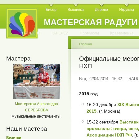
Бисер
Вышивка
Дерево
Игрушка
МАСТЕРСКАЯ РАДУГИ
.
.
.
.
.
.
.
.
.
.
.
.
ПРОЕКТЫ
ГАЛЕРЕИ
Промыслы
Краеведение
Главная
Мастера
Официальные мероп
НХП
Втр, 22/04/2014 - 16:32 — RA
2015 год
Мастерская Александра
16-20 декабря
XIX Выста
СЕРЕБРОВА
2015
. (г. Москва)
Музыкальные инструменты.
15-22 сентября
Выставк
Наши мастера
промыслы: вчера, сего
Ассоциации НХП РФ
. (
Визитки