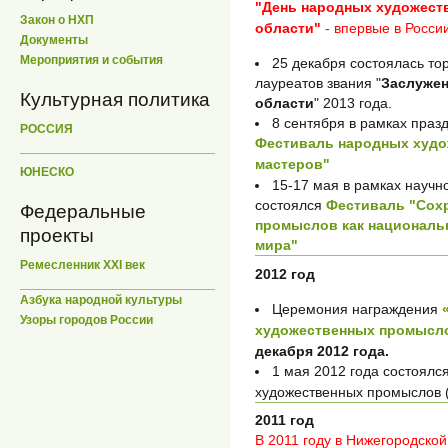
"День народных художест
Закон о НХП
области"
- впервые в Росси
Документы
Мероприятия и события
25 декабря состоялась т
лауреатов звания "
Заслужен
Культурная политика
области
" 2013 года.
8 сентября в рамках праз
РОССИЯ
Фестиваль народных худ
мастеров"
ЮНЕСКО
15-17 мая в рамках научн
состоялся
Фестиваль "Сох
Федеральные
промыслов как национальн
проекты
мира"
Ремесленник XXI век
2012 год
Азбука народной культуры
Церемония награждения
Узоры городов России
художественных промысл
декабря 2012 года.
1 мая 2012 года состоялс
художественных промыслов (
2011 год
В 2011 году в Нижегородской