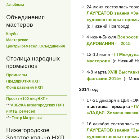
Альбомы
24 июня состоялась тор
ЛАУРЕАТОВ звания «За
Объединения
художественных промы
мастеров
(г. Нижний Новгород)
Клубы
4 июня-5июля
Всеросси
Мастерские
ДАРОВАНИЯ» - 2015
Центры ремесел, Объединения
12-13 июня -
III Между
Столица народных
мастеров»
. (г. Нижний Н
промыслов
4-8 марта
XVIII Выстав
Промыслы
фантазия-2015»
. (г. Мос
Предприятия НХП
Фонд развития НХП
2014 год
Проект «100 лиц НХП»
17-21 декабря в ЦВК «Э
***
АЗБУКА нижегородских НХП
выставка - ярмарка
«ЛА
и МТБ, ремесел
«ЛАДЬЯ. Зимняя сказк
***
Театр Матрешки
16 декабря состоялась 
Нижегородское
ЛАУРЕАТОВ звания "За
художественных промы
Золотое кольцо НХП