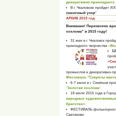
декоративно-прикладного 
В г. Чкаловске пройдет XI
сказочный узор
"
АРХИВ 2015 год
Внимание! Перенесено вр
хохлома" в 2015 году!
31 мая в г. Чкаловск прой
прикладного творчества
«
Во
12
про
«Се
учас
промыслов и декоративно-пр
Фестиваль "Секреты маст
6-7 июня в г. Семёнов пр
"
Золотая хохлома
"
.
18 июля 2015 года в Горо
народных художественны
братство»
.
ФЕСТИВАЛЬ фольклорного
Сартаково.