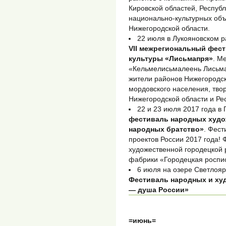
Кировской областей, Респуб
национально-культурных объ
Нижегородской области.
22 июля в Лукояновском 
VII межрегиональный фес
культуры «Лисьмапря»
. М
«Кельмелисьмалеень Лисьма
жители районов Нижегородс
мордовского населения, тво
Нижегородской области и Ре
22 и 23 июля 2017 года в
фестиваль народных худ
народных братство»
. Фест
проектов России 2017 года!
художественной городецкой 
фабрики «Городецкая роспи
6 июля на озере Светлояр
Фестиваль народных и ху
— душа России»
=июнь=