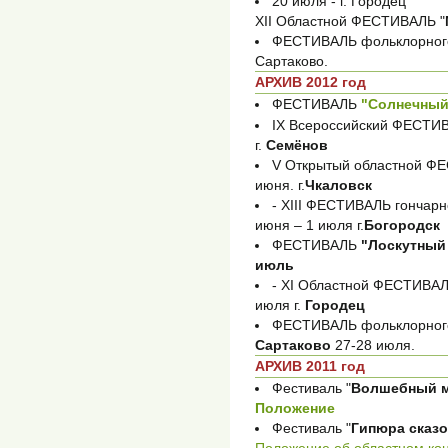
20 июля - г. Городец
XII Областной ФЕСТИВАЛЬ "
ФЕСТИВАЛЬ фольклорного
Сартаково.
АРХИВ 2012 год
ФЕСТИВАЛЬ
"Солнечный 
IX Всероссийский ФЕСТ
г.
Семёнов
V Открытый областной 
июня. г.
Чкаловск
- XIII ФЕСТИВАЛЬ гончарн
июня – 1 июля г.
Богородск
ФЕСТИВАЛЬ
"Лоскутный 
июль
- XI Областной ФЕСТИВА
июля г.
Городец
ФЕСТИВАЛЬ фольклорного
Сартаково
27-28 июля.
АРХИВ 2011 год
Фестиваль "
Волшебный м
Положение
Фестиваль "
Гипюра сказ
Положение об областном ко