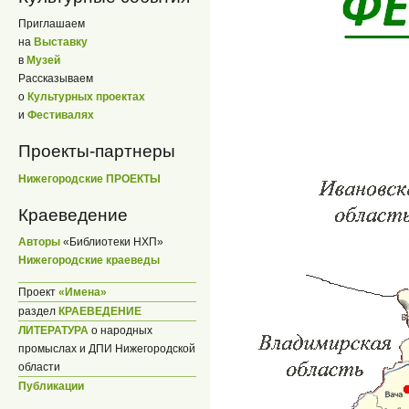
Приглашаем
на
Выставку
в
Музей
Рассказываем
о
Культурных проектах
и
Фестивалях
Проекты-партнеры
Нижегородские ПРОЕКТЫ
Краеведение
Авторы
«Библиотеки НХП»
Нижегородские краеведы
Проект
«Имена»
раздел
КРАЕВЕДЕНИЕ
ЛИТЕРАТУРА
о народных
промыслах и ДПИ Нижегородской
области
Публикации