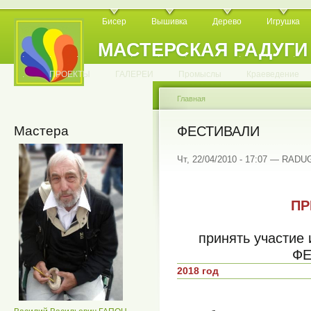
Бисер
Вышивка
Дерево
Игрушка
МАСТЕРСКАЯ РАДУГИ
.
.
.
.
.
.
.
.
.
.
.
.
ПРОЕКТЫ
ГАЛЕРЕИ
Промыслы
Краеведение
Главная
Мастера
ФЕСТИВАЛИ
Чт, 22/04/2010 - 17:07 — RADU
ПР
принять участие 
ФЕ
2018 год