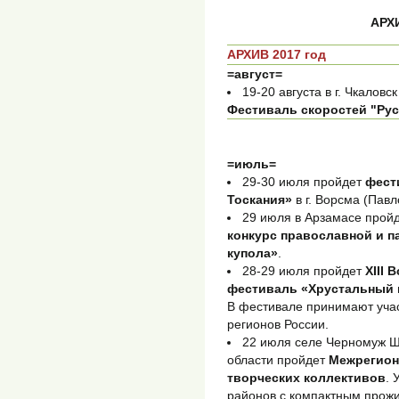
АРХИ
АРХИВ 2017 год
=август=
19-20 августа в г. Чкалов
Фестиваль скоростей "Ру
=июль=
29-30 июля пройдет
фест
Тоскания»
в г. Ворсма (Павл
29 июля в Арзамасе прой
конкурс православной и п
купола»
.
28-29 июля пройдет
XIII
фестиваль «Хрустальный 
В фестивале принимают уча
регионов России.
22 июля селе Черномуж Ш
области пройдет
Межрегион
творческих коллективов
. 
районов с компактным прож