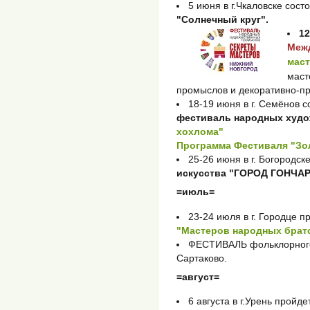
5 июня в г.Чкаловске сост
"Солнечный круг".
1
Меж
мас
маст
промыслов и декоративно-пр
18-19 июня в г. Семёнов 
фестиваль народных худ
хохлома"
Программа Фестиваля "Зо
25-26 июня в г. Богородск
искусства "ГОРОД ГОНЧА
=июль=
23-24 июля в г. Городце п
"Мастеров народных брат
ФЕСТИВАЛЬ фольклорного
Сартаково.
=август=
6 августа в г.Урень пройд