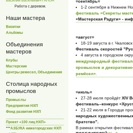
Василий Васильевич ГАПОН
=сентябрь=
Работа с деревом.
1-2 сентября в Нижнем Н
фестиваль «Секреты маст
Наши мастера
«Мастерская Радуги» - и
Визитки
Альбомы
=август=
18-19 августа в г. Чкалов
Объединения
Фестиваль скоростей "Ру
мастеров
4 августа в городском окр
Клубы
международный фестивал
Мастерские
промыслов и декоративно-
Центры ремесел, Объединения
ремёсел»
.
Столица народных
промыслов
=июль=
27-28 июля пройдёт
XIV 
Промыслы
фестиваль–конкурс «Хрус
Предприятия НХП
21-22 июля в Городце про
Фонд развития НХП
народных художественны
братство".
Проект «100 лиц НХП»
В рамках открытия фестивал
***
АЗБУКА нижегородских НХП