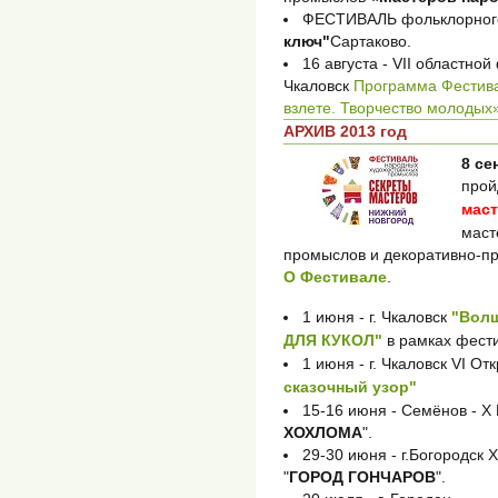
ФЕСТИВАЛЬ фольклорного
ключ"
Сартаково.
16 августа - VII областной
Чкаловск
Программа Фестив
взлете. Творчество молодых
АРХИВ 2013 год
8 се
про
мас
маст
промыслов и декоративно-пр
О Фестивале
.
1 июня - г. Чкаловск
"Вол
ДЛЯ КУКОЛ"
в рамках фест
1 июня - г. Чкаловск VI 
сказочный узор"
15-16 июня - Семёнов - 
ХОХЛОМА
".
29-30 июня - г.Богородск
"
ГОРОД ГОНЧАРОВ
".