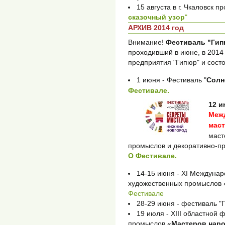
15 августа в г. Чкаловск 
сказочный узор
"
АРХИВ 2014 год
Внимание!
Фестиваль "Гип
проходивший в июне, в 2014
предприятия "Гипюр" и состо
1 июня - Фестиваль "
Солн
Фестивале.
12 и
Меж
мас
маст
промыслов и декоративно-пр
О Фестивале.
14-15 июня - XI Междуна
художественных промыслов 
Фестивале
28-29 июня - фестиваль "Г
19 июля - XIII областной
промыслов «
Мастеров нар