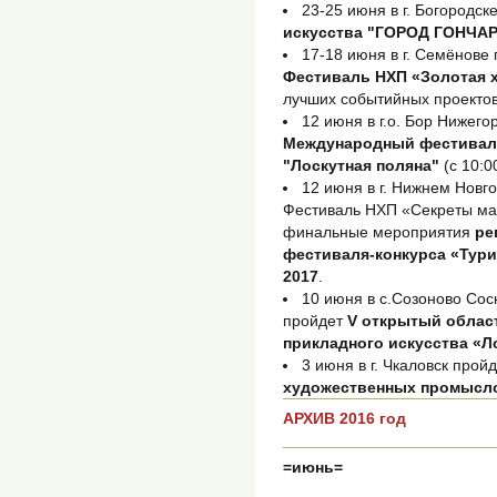
23-25 июня в г. Богородск
искусства "ГОРОД ГОНЧА
17-18 июня в г. Семёнове
Фестиваль НХП «Золотая 
лучших событийных проектов
12 июня в г.о. Бор Нижего
Международный фестиваль
"Лоскутная поляна"
(с 10:0
12 июня в г. Нижнем Нов
Фестиваль НХП «Секреты мас
финальные мероприятия
ре
фестиваля-конкурса «Тур
2017
.
10 июня в с.Созоново Сос
пройдет
V открытый облас
прикладного искусства «Л
3 июня в г. Чкаловск прой
художественных промысло
АРХИВ 2016 год
=июнь=