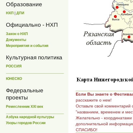
Образование
НХП
|
ДПИ
Официально - НХП
Закон о НХП
Документы
Мероприятия и события
Культурная политика
РОССИЯ
ЮНЕСКО
Федеральные
Если Вы знаете о Фестива
проекты
расскажите о нем!
Оставьте свой комментарий 
Ремесленник XXI век
"названием, временем и мес
Азбука народной культуры
Желательно - координатами 
Узоры городов России
дополнительной информаци
СПАСИБО!