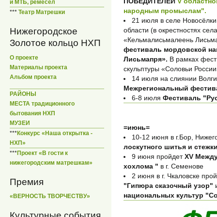
ПОБЕДИТЕЛЕЙ
V областно
и МТБ, ремесел
народным промыслам".
***
Театр Матрешки
21 июля в селе Новосёлки
области (в окрестностях сел
Нижегородское
«Кельмалисьмалеень Лисьма
Золотое кольцо НХП
фестиваль мордовской на
О проекте
Лисьмапря».
В рамках фест
Материалы проекта
скульптуры «Соловьи России
Альбом проекта
14 июля на слиянии Волги
Межрегиональный фестива
РАЙОНЫ
6-8 июля
Фестиваль "Ру
МЕСТА традиционного
бытования НХП
МУЗЕИ
=июнь=
***
Конкурс «Наша открытка -
10-12 июня в г.Бор, Нижег
НХП»
лоскутного шитья и стежк
***
Проект «В гости к
9 июня пройдет
XV Между
нижегородским матрешкам»
хохлома "
в г. Семенове
2 июня в г. Чкаловске про
Премия
"Гипюра сказочный узор"
национальных культур "С
«ВЕРНОСТЬ ТВОРЧЕСТВУ»
Культурные события