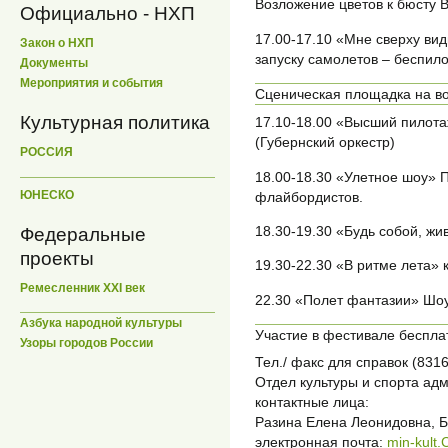
Возложение цветов к бюсту 
Официально - НХП
17.00-17.10 «Мне сверху ви
Закон о НХП
запуску самолетов – беспило
Документы
Мероприятия и события
Сценическая площадка на во
Культурная политика
17.10-18.00 «Высший пилота
(Губернский оркестр)
РОССИЯ
18.00-18.30 «Улетное шоу» 
ЮНЕСКО
флайбордистов.
18.30-19.30 «Будь собой, жи
Федеральные
проекты
19.30-22.30 «В ритме лета»
Ремесленник XXI век
22.30 «Полет фантазии» Шо
Азбука народной культуры
Участие в фестивале беспла
Узоры городов России
Тел./ факс для справок (8316
Отдел культуры и спорта ад
контактные лица:
Разина Елена Леонидовна, Б
электронная почта:
min-kult