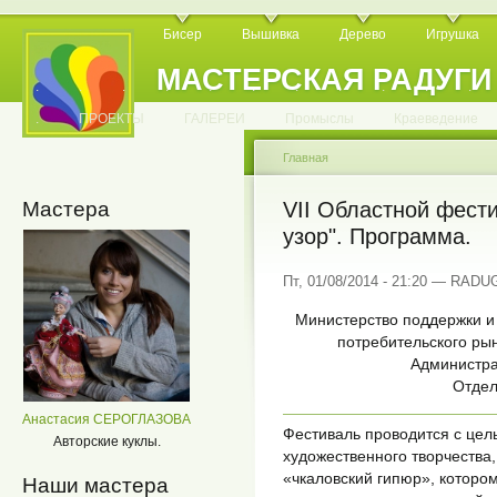
Бисер
Вышивка
Дерево
Игрушка
МАСТЕРСКАЯ РАДУГИ
.
.
.
.
.
.
.
.
.
.
.
.
ПРОЕКТЫ
ГАЛЕРЕИ
Промыслы
Краеведение
Главная
Мастера
VII Областной фест
узор". Программа.
Пт, 01/08/2014 - 21:20 — RADU
Министерство поддержки и
потребительского рын
Администра
Отдел
Анастасия СЕРОГЛАЗОВА
Фестиваль проводится с цел
Авторские куклы.
художественного творчества
«чкаловский гипюр», котором
Наши мастера