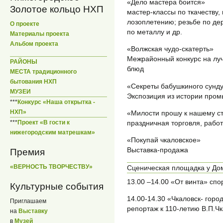
«Дело мастера боится»
Золотое кольцо НХП
мастер-классы по ткачеству,
лозоплетению; резьбе по дер
О проекте
по металлу и др.
Материалы проекта
Альбом проекта
«Волжская чудо-скатерть»
Межрайонный конкурс на лу
РАЙОНЫ
блюд
МЕСТА традиционного
бытования НХП
«Секреты бабушкиного сунд
МУЗЕИ
Экспозиция из истории про
***
Конкурс «Наша открытка -
НХП»
«Милости прошу к нашему ст
***
Проект «В гости к
праздничная торговля, рабо
нижегородским матрешкам»
«Покупай чкаловское»
Выставка-продажа
Премия
«ВЕРНОСТЬ ТВОРЧЕСТВУ»
Сценическая площадка у Дом
13.00 –14.00 «От винта» сп
Культурные события
14.00-14.30 «Чкаловск- гор
Приглашаем
репортаж к 110-летию В.П.Ч
на
Выставку
в
Музей