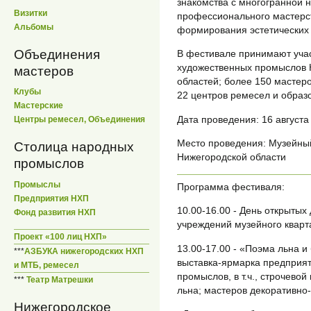
знакомства с многогранной 
Визитки
профессионального мастерст
Альбомы
формирования эстетических 
Объединения
В фестивале принимают уча
художественных промыслов 
мастеров
областей; более 150 мастеров
Клубы
22 центров ремесел и образ
Мастерские
Дата проведения: 16 августа
Центры ремесел, Объединения
Место проведения: Музейный
Столица народных
Нижегородской области
промыслов
Промыслы
Программа фестиваля:
Предприятия НХП
10.00-16.00 - День открытых
Фонд развития НХП
учреждений музейного кварт
Проект «100 лиц НХП»
13.00-17.00 - «Поэма льна и
***
АЗБУКА нижегородских НХП
выставка-ярмарка предприя
и МТБ, ремесел
промыслов, в т.ч., строчево
***
Театр Матрешки
льна; мастеров декоративно-
Нижегородское