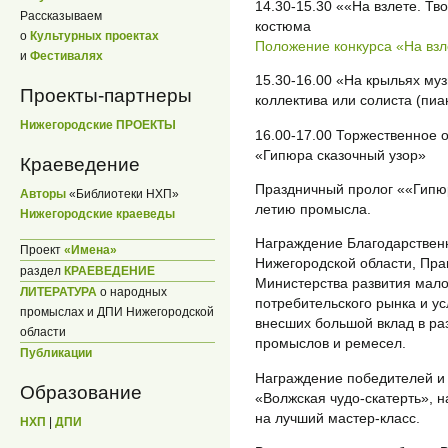
14.30-15.30 ««На взлете. Т
Рассказываем
костюма
о
Культурных проектах
Положение конкурса «На взл
и
Фестивалях
15.30-16.00 «На крыльях му
Проекты-партнеры
коллектива или солиста (пиа
Нижегородские ПРОЕКТЫ
16.00-17.00 Торжественное о
«Гипюра сказочный узор»
Краеведение
Праздничный пролог ««Гипюр
Авторы
«Библиотеки НХП»
летию промысла.
Нижегородские краеведы
Награждение Благодарствен
Проект
«Имена»
Нижегородской области, Пра
раздел
КРАЕВЕДЕНИЕ
Министерства развития мало
ЛИТЕРАТУРА
о народных
потребительского рынка и ус
промыслах и ДПИ Нижегородской
внесших большой вклад в ра
области
промыслов и ремесел.
Публикации
Награждение победителей и 
Образование
«Волжская чудо-скатерть», 
на лучший мастер-класс.
НХП
|
ДПИ