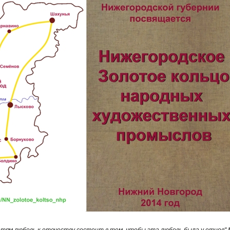
етям любовь к отечеству состоит в том, чтобы эта любовь была у отцов"