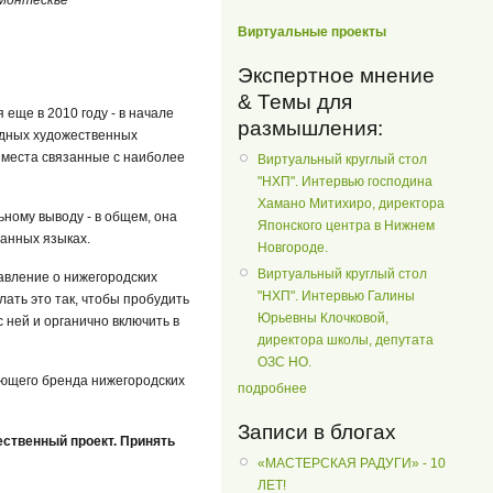
Виртуальные проекты
Экспертное мнение
& Темы для
я еще в 2010 году - в начале
размышления:
одных художественных
 места связанные с наиболее
Виртуальный круглый стол
"НХП". Интервью господина
Хамано Митихиро, директора
ному выводу - в общем, она
Японского центра в Нижнем
ранных языках.
Новгороде.
Виртуальный круглый стол
авление о нижегородских
"НХП". Интервью Галины
ать это так, чтобы пробудить
Юрьевны Клочковой,
 ней и органично включить в
директора школы, депутата
ОЗС НО.
ющего бренда нижегородских
подробнее
Записи в блогах
ственный проект. Принять
«МАСТЕРСКАЯ РАДУГИ» - 10
ЛЕТ!