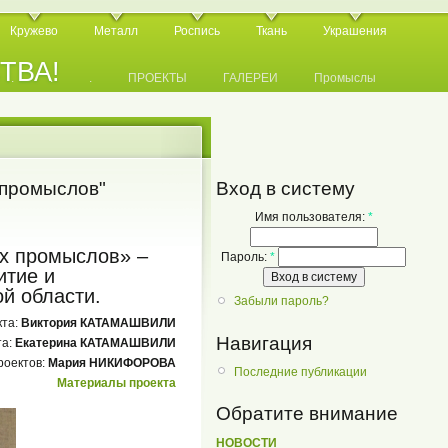
Кружево
Металл
Роспись
Ткань
Украшения
СТВА!
.
.
.
ПРОЕКТЫ
ГАЛЕРЕИ
Промыслы
 промыслов"
Вход в систему
Имя пользователя:
*
х промыслов» –
Пароль:
*
итие и
й области.
Забыли пароль?
кта:
Виктория КАТАМАШВИЛИ
Навигация
та:
Екатерина КАТАМАШВИЛИ
роектов:
Мария НИКИФОРОВА
Последние публикации
Материалы проекта
Обратите внимание
НОВОСТИ