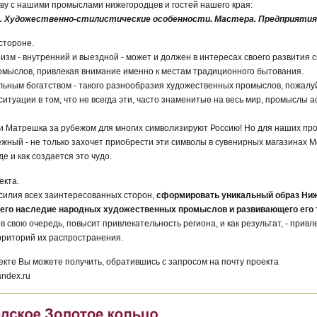
ву с нашими промыслами нижегородцев и гостей нашего края:
. Художественно-стилистические особенности. Мастера. Предприятия
стороне.
ризм - внутренний и выездной - может и должен в интересах своего развития
мыслов, привлекая внимание именно к местам традиционного бытования.
ьным богатством - такого разнообразия художественных промыслов, пожалуй
ситуации в том, что не всегда эти, часто знаменитые на весь мир, промыслы
 и Матрешка за рубежом для многих символизируют Россию! Но для наших про
бежный - не только захочет приобрести эти символы в сувенирных магазинах 
де и как создается это чудо.
екта.
усилия всех заинтересованных сторон,
сформировать уникальный образ Ниже
щего наследие народных художественных промыслов и развивающего его 
 в свою очередь, повысит привлекательность региона, и как результат, - привл
ерриторий их распространения.
кте Вы можете получить, обратившись с запросом на почту проекта
ndex.ru