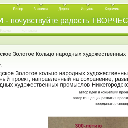
Бисер
Вышивка
Дерево
Игрушка
Керамика
И
- почувствуйте радость ТВОРЧЕ
.
.
.
.
.
.
.
.
.
.
.
Радуга
Контакты
ское Золотое Кольцо народных художественных
A
дское Золотое кольцо народных художественны
ный проект, направленный на сохранение, разв
дных художественных промыслов Нижегородско
автор идеи и концепции прое
автор концепции развития проек
координатор спецп