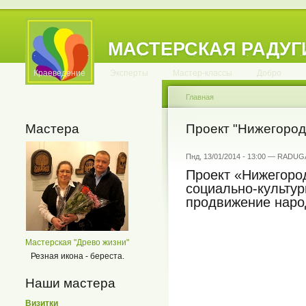
МАСТЕРСКАЯ РАДУГ
.
.
.
.
.
.
.
.
.
.
.
Краеведение
Эксперты
Мастер-классы
Добро
Главная
Мастера
Проект "Нижегород
Пнд, 13/01/2014 - 13:00 — RADUG
Проект «Нижегоро
социально-культур
продвижение наро
Мастерская "Древо жизни"
Резная икона - береста.
Наши мастера
Визитки