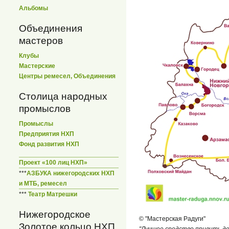
Альбомы
Объединения
мастеров
Клубы
Мастерские
Центры ремесел, Объединения
Столица народных
промыслов
Промыслы
Предприятия НХП
Фонд развития НХП
Проект «100 лиц НХП»
***
АЗБУКА нижегородских НХП
и МТБ, ремесел
***
Театр Матрешки
Нижегородское
© "Мастерская Радуги"
Золотое кольцо НХП
"Лучшее средство привить д