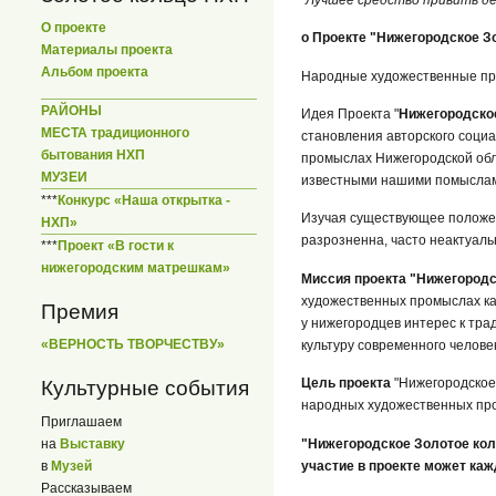
О проекте
о Проекте "Нижегородское 
Материалы проекта
Альбом проекта
Народные художественные про
РАЙОНЫ
Идея Проекта "
Нижегородско
МЕСТА традиционного
становления авторского соци
бытования НХП
промыслах Нижегородской обла
МУЗЕИ
известными нашими помыслами
***
Конкурс «Наша открытка -
Изучая существующее положен
НХП»
разрозненна, часто неактуаль
***
Проект «В гости к
нижегородским матрешкам»
Миссия проекта "Нижегород
художественных промыслах ка
Премия
у нижегородцев интерес к тра
«ВЕРНОСТЬ ТВОРЧЕСТВУ»
культуру современного челове
Цель проекта
"Нижегородское
Культурные события
народных художественных про
Приглашаем
"Нижегородское Золотое кол
на
Выставку
участие в проекте может ка
в
Музей
Рассказываем