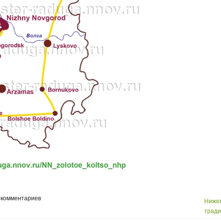
 комментариев
Нижег
трад