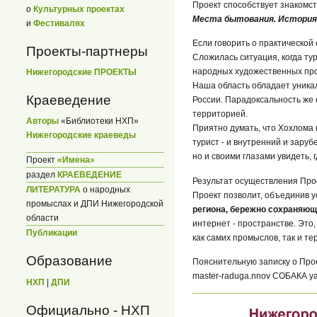
Проект способствует знакомст
о
Культурных проектах
Места бытования. История
и
Фестивалях
Если говорить о практической 
Проекты-партнеры
Сложилась ситуация, когда ту
народных художественных про
Нижегородские ПРОЕКТЫ
Наша область обладает уникал
Краеведение
России. Парадоксальность же 
территорией.
Авторы
«Библиотеки НХП»
Приятно думать, что Хохлома
Нижегородские краеведы
турист - и внутренний и зару
но и своими глазами увидеть, г
Проект
«Имена»
раздел
КРАЕВЕДЕНИЕ
Результат осуществления Про
ЛИТЕРАТУРА
о народных
Проект позволит, объединив 
промыслах и ДПИ Нижегородской
региона, бережно сохраняю
области
интернет - пространстве. Это,
Публикации
как самих промыслов, так и т
Образование
Пояснительную записку о Прое
master-raduga.nnov СОБАКА ya
НХП
|
ДПИ
Официально - НХП