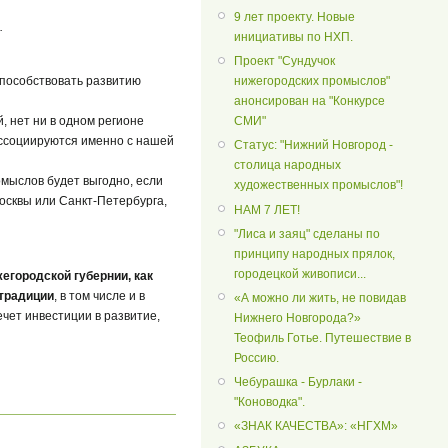
9 лет проекту. Новые
.
инициативы по НХП.
Проект "Сундучок
нижегородских промыслов"
 способствовать развитию
анонсирован на "Конкурсе
СМИ"
, нет ни в одном регионе
 ассоциируются именно с нашей
Статус: "Нижний Новгород -
столица народных
мыслов будет выгодно, если
художественных промыслов"!
Москвы или Санкт-Петербурга,
НАМ 7 ЛЕТ!
"Лиса и заяц" сделаны по
принципу народных прялок,
городецкой живописи...
городской губернии, как
традиции
, в том числе и в
«А можно ли жить, не повидав
ечет инвестиции в развитие,
Нижнего Новгорода?»
Теофиль Готье. Путешествие в
Россию.
Чебурашка - Бурлаки -
"Коноводка".
«ЗНАК КАЧЕСТВА»: «НГХМ»