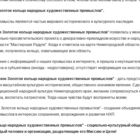
Золотое кольцо народных художественных промыслов".
мыслы являются частью мирового исторического и культурного наследия.
е Золотое кольцо народных художественных промыслов
" появилась у мен
ально-просветительского проекта о декоративно-прикладном искусстве и нар
сти "Мастерская Радуги". Когда я отметила на карте Нижегородской области
, получилось кольцо, охватывающее всю область.
ие с информацией о наших промыслах в интернете, я пришла к неутешитель
на и субъективна (иногда - недостоверна), отсутствует информация на иност
ское Золотое кольцо народных художественных промыслов"
- дать предст
к масштабном культурно-историческом, общественно-значимом явлении. Сдел
диционной народной культуре Нижегородского края, желание соприкоснуться с
ка, воспитать патриотизм. Тогда наши чувства будут восприняты всеми.
 Золотое кольцо народных художественных промыслов" - создание объединя
мыслов в интересах сохранения, возрождения и развития НХП.
ьцо народных художественных промыслов" - социально-культурный обще
ждый человек и организация, разделяющие его Миссию и Цели!