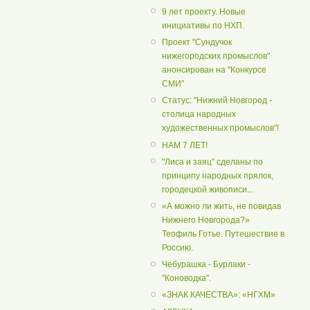
9 лет проекту. Новые
инициативы по НХП.
Проект "Сундучок
нижегородских промыслов"
анонсирован на "Конкурсе
СМИ"
Статус: "Нижний Новгород -
столица народных
художественных промыслов"!
НАМ 7 ЛЕТ!
"Лиса и заяц" сделаны по
принципу народных прялок,
городецкой живописи...
«А можно ли жить, не повидав
Нижнего Новгорода?»
Теофиль Готье. Путешествие в
Россию.
Чебурашка - Бурлаки -
"Коноводка".
«ЗНАК КАЧЕСТВА»: «НГХМ»