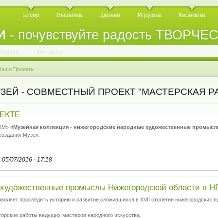
Бисер
Вышивка
Дерево
Игрушка
Керамика
И
- почувствуйте радость ТВОРЧЕ
.
.
.
.
.
.
.
.
.
.
.
Радуга
Контакты
Наши Проекты
ЗЕЙ - СОВМЕСТНЫЙ ПРОЕКТ "МАСТЕРСКАЯ РА
ЕКТЕ
ГХМ»
«Музейная коллекция - нижегородские народные художественные промысл
создания Музея.
 05/07/2016 - 17:18
художественные промыслы Нижегородской области в 
оляет проследить историю и развитие сложившихся в XVII столетии нижегородских п
торские работы ведущих мастеров народного искусства.