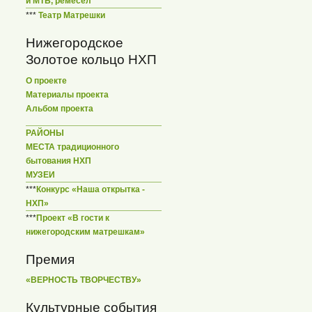
и МТБ, ремесел
***
Театр Матрешки
Нижегородское
Золотое кольцо НХП
О проекте
Материалы проекта
Альбом проекта
РАЙОНЫ
МЕСТА традиционного
бытования НХП
МУЗЕИ
***
Конкурс «Наша открытка -
НХП»
***
Проект «В гости к
нижегородским матрешкам»
Премия
«ВЕРНОСТЬ ТВОРЧЕСТВУ»
Культурные события