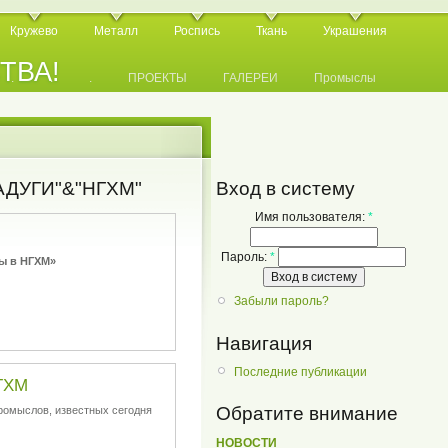
Кружево
Металл
Роспись
Ткань
Украшения
СТВА!
.
.
.
ПРОЕКТЫ
ГАЛЕРЕИ
Промыслы
ДУГИ"&"НГХМ"
Вход в систему
Имя пользователя:
*
Пароль:
*
ы в НГХМ»
Забыли пароль?
Навигация
Последние публикации
НГХМ
Обратите внимание
ромыслов, известных сегодня
НОВОСТИ