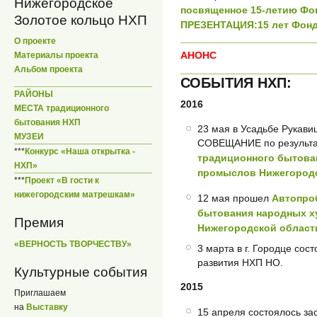
Нижегородское
посвященное 15-летию Фо
Золотое кольцо НХП
ПРЕЗЕНТАЦИЯ:15 лет Фонд
О проекте
АНОНС
Материалы проекта
Альбом проекта
СОБЫТИЯ НХП:
РАЙОНЫ
2016
МЕСТА традиционного
бытования НХП
23 мая в Усадьбе Рукав
МУЗЕИ
СОВЕЩАНИЕ по результ
***
Конкурс «Наша открытка -
традиционного бытова
НХП»
промыслов Нижегород
***
Проект «В гости к
нижегородским матрешкам»
12 мая прошел
Автопро
бытования народных 
Премия
Нижегородской област
«ВЕРНОСТЬ ТВОРЧЕСТВУ»
3 марта в г. Городце со
развития НХП НО.
Культурные события
2015
Приглашаем
на
Выставку
15 апреля состоялось з