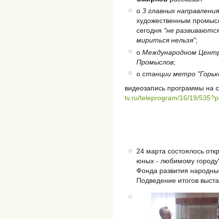
о
3 главных направлени
художественным промысл
сегодня
"не развиваютс
мириться нельзя"
;
о
Международном Центр
Промыслов
;
о
станции метро "Горьк
видеозапись программы на 
tv.ru/teleprogram/16/19/535?
24 марта состоялось отк
юных - любимому городу"
Фонда развития народны
Подведение итогов выста