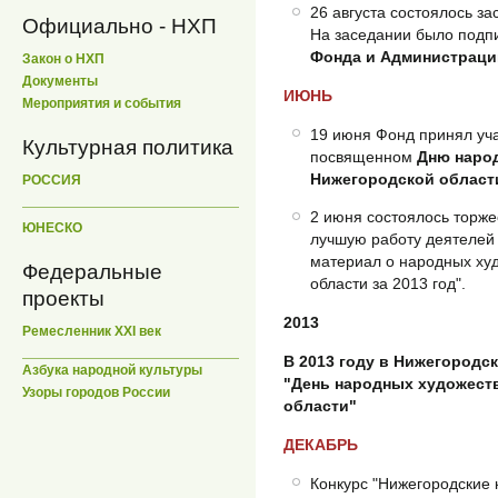
26 августа состоялось з
Официально - НХП
На заседании было под
Фонда и Администраци
Закон о НХП
Документы
ИЮНЬ
Мероприятия и события
19 июня Фонд принял уч
Культурная политика
посвященном
Дню наро
Нижегородской област
РОССИЯ
2 июня состоялось торже
ЮНЕСКО
лучшую работу деятелей 
материал о народных ху
Федеральные
области за 2013 год".
проекты
2013
Ремесленник XXI век
В 2013 году в Нижегородс
Азбука народной культуры
"День народных художест
Узоры городов России
области"
ДЕКАБРЬ
Конкурс "Нижегородские 