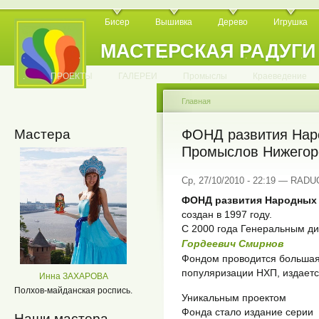
Бисер
Вышивка
Дерево
Игрушка
МАСТЕРСКАЯ РАДУГИ
.
.
.
.
.
.
.
.
.
.
.
.
ПРОЕКТЫ
ГАЛЕРЕИ
Промыслы
Краеведение
Главная
Мастера
ФОНД развития Нар
Промыслов Нижегоро
Ср, 27/10/2010 - 22:19 — RAD
ФОНД развития Народных
создан в 1997 году.
С 2000 года Генеральным д
Гордеевич Смирнов
Фондом проводится большая
популяризации НХП, издаетс
Инна ЗАХАРОВА
Полхов-майданская роспись.
Уникальным проектом
Фонда стало издание серии
Наши мастера