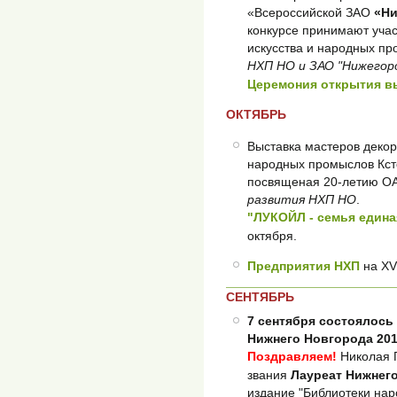
«Всероссийской ЗАО
«Ни
конкурсе принимают учас
искусства и народных пр
НХП НО и ЗАО "Нижегоро
Церемония открытия в
ОКТЯБРЬ
Выставка мастеров декор
народных промыслов Кст
посвященая 20-летию ОА
развития НХП НО
.
"ЛУКОЙЛ - семья едина
октября.
Предприятия НХП
на XV
СЕНТЯБРЬ
7 сентября состоялось
Нижнего Новгорода 201
Поздравляем!
Николая 
звания
Лауреат Нижнег
издание "Библиотеки на