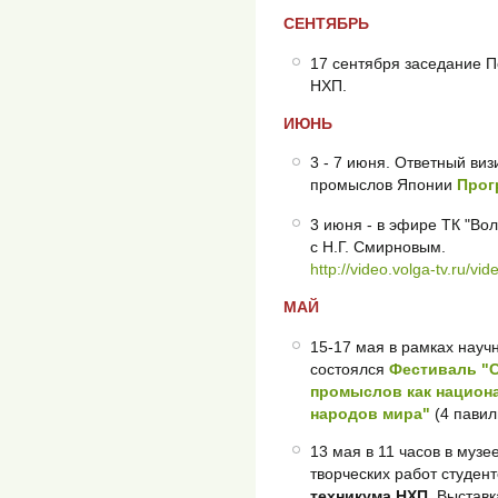
СЕНТЯБРЬ
17 сентября заседание П
НХП.
ИЮНЬ
3 - 7 июня. Ответный ви
промыслов Японии
Прог
3 июня - в эфире ТК "Вол
с Н.Г. Смирновым.
http://video.volga-tv.ru/
МАЙ
15-17 мая в рамках науч
состоялся
Фестиваль "
промыслов как национа
народов мира"
(4 пави
13 мая в 11 часов в муз
творческих работ студен
техникума НХП
. Выставк