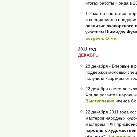
итогах работы Фонда в 2
1-2 марта состоится вто
и специалистов предприя
развитие экспортного 
участием
Шимидзу Фум
встречи
.
Отчет
2011 год
ДЕКАБРЬ
28 декабря - Впервые в 
поддержки молодых спе
получили квартиры от го
22 декабря состоялось 
Фонда развития народны
Выступления
членов Со
22 декабря 2011 года со
мастеров народных худо
мастерам НХП присвоено
народных художестве
области
".
Церемония
н