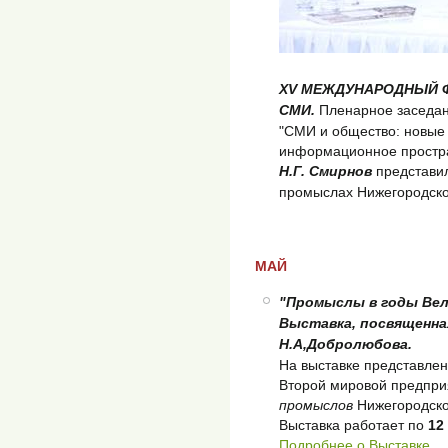
XV МЕЖДУНАРОДНЫЙ ФО
СМИ.
Пленарное заседа
"СМИ и общество: новые
информационное простра
Н.Г. Смирнов
представи
промыслах Нижегородско
МАЙ
"Промыслы в годы Вел
Выставка, посвященная
Н.А,Добролюбова.
На выставке представлен
Второй мировой предпр
промыслов
Нижегородско
Выставка работает по
12
Подробнее о Выставке