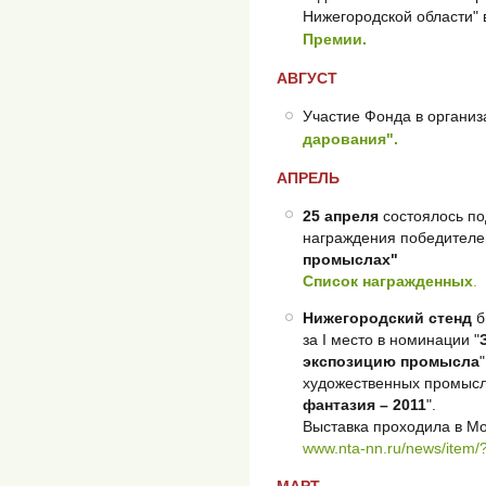
Нижегородской области" 
Премии.
АВГУСТ
Участие Фонда в органи
дарования".
АПРЕЛЬ
25 апреля
состоялось по
награждения победителе
промыслах"
Cписок награжденных
.
Нижегородский стенд
б
за I место в номинации "
экспозицию промысла
художественных промысл
фантазия – 2011
".
Выставка проходила в Мо
www.nta-nn.ru/news/item
МАРТ