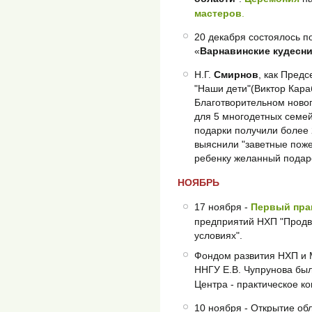
мастеров
.
20 декабря состоялось п
«
Варнавинские кудесн
Н.Г.
Смирнов
, как Пред
"Наши дети"(Виктор Кара
Благотворительном ново
для 5 многодетных семей
подарки получили более 
выяснили "заветные пож
ребенку желанный подарок
НОЯБРЬ
17 ноября -
Первый пра
предприятий НХП "Продв
условиях".
Фондом развития НХП и 
ННГУ Е.В. Чупрунова бы
Центра - практическое к
10 ноября - Открытие об