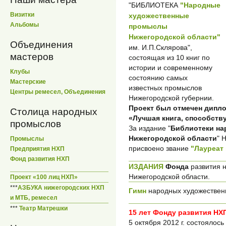
"БИБЛИОТЕКА
"Народные
Визитки
художественные
Альбомы
промыслы
Нижегородской области"
Объединения
им. И.П.Склярова",
мастеров
состоящая из 10 книг по
истории и современному
Клубы
состоянию самых
Мастерские
известных промыслов
Центры ремесел, Объединения
Нижегородской губернии.
Проект был отмечен дипл
Столица народных
«Лучшая книга, способств
промыслов
За издание "
Библиотеки на
Нижегородской области
" 
Промыслы
присвоено звание
"Лауреат
Предприятия НХП
Фонд развития НХП
ИЗДАНИЯ
Фонда
развития 
Нижегородской области.
Проект «100 лиц НХП»
***
АЗБУКА нижегородских НХП
Гимн
народных художествен
и МТБ, ремесел
***
Театр Матрешки
15 лет Фонду развития НХ
5 октября 2012 г. состоялось