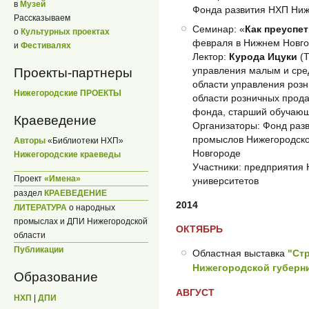
в
Музей
Фонда развития НХП Ниж
Рассказываем
Семинар: «
Как преуспет
о
Культурных проектах
февраля в Нижнем Новго
и
Фестивалях
Лектор:
Курода Ицуки
(Т
управления малым и сред
Проекты-партнеры
области управления роз
Нижегородские ПРОЕКТЫ
области розничных прода
фонда, старший обучаю
Краеведение
Организаторы: Фонд раз
промыслов Нижегородско
Авторы
«Библиотеки НХП»
Новгороде
Нижегородские краеведы
Участники: предприятия 
Проект
«Имена»
университетов
раздел
КРАЕВЕДЕНИЕ
2014
ЛИТЕРАТУРА
о народных
промыслах и ДПИ Нижегородской
ОКТЯБРЬ
области
Публикации
Областная выставка
"Ст
Нижегородской губерн
Образование
АВГУСТ
НХП
|
ДПИ