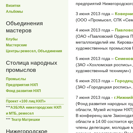
предприятий Нижегородского
Визитки
Альбомы
3 июня 2013 года –
Коверни
(ООО «Промысел, СПК «Семи
Объединения
мастеров
4 июня 2013 года –
Павловс
(ОАО «Павловский Ордена П
Клубы
металлоизделий им. Кирова»
Мастерские
художественных промыслов 
Центры ремесел, Объединения
5 июня 2013 года –
Семенов
Столица народных
(ЗАО «Хохломская роспись»
промыслов
художественный техникум»)
Промыслы
6 июня 2013 года –
Городец
Предприятия НХП
(ЗАО «Городецкая роспись»,
Фонд развития НХП
7 июня 2013 года -
г.Нижни
Проект «100 лиц НХП»
(Фонд развития народных х
***
АЗБУКА нижегородских НХП
области, Музей истории НХП
и МТБ, ремесел
В конференц-зале Законода
***
Театр Матрешки
области в 14:00 состоится кр
члены делегации, молодые 
Нижегородское