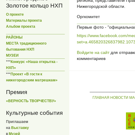
региона, представители Пра
Золотое кольцо НХП
Нижегородской области.
О проекте
Оргкомитет
Материалы проекта
Альбом проекта
Первые фото - "официальная
https://www.facebook.com/med
РАЙОНЫ
set=a.465820326837982.1073
МЕСТА традиционного
бытования НХП
Войдите на сайт
для отправк
МУЗЕИ
комментариев
***
Конкурс «Наша открытка -
НХП»
***
Проект «В гости к
нижегородским матрешкам»
_____________
Премия
ГЛАВНАЯ
НОВОСТИ
МА
«ВЕРНОСТЬ ТВОРЧЕСТВУ»
Культурные события
Приглашаем
на
Выставку
в
Музей