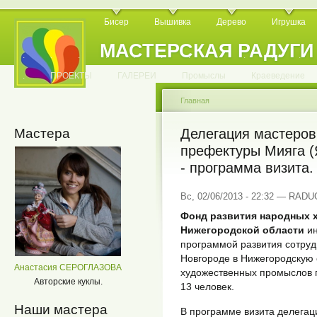
Бисер
Вышивка
Дерево
Игрушка
МАСТЕРСКАЯ РАДУГИ
.
.
.
.
.
.
.
.
.
.
.
.
ПРОЕКТЫ
ГАЛЕРЕИ
Промыслы
Краеведение
Главная
Мастера
Делегация мастеро
префектуры Мияга (
- программа визита.
Вс, 02/06/2013 - 22:32 — RAD
Фонд развития народных 
Нижегородской области
ин
программой развития сотруд
Новгороде в Нижегородскую 
Анастасия СЕРОГЛАЗОВА
художественных промыслов 
Авторские куклы.
13 человек.
Наши мастера
В программе визита делега