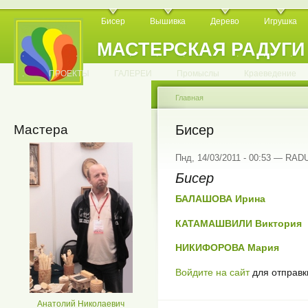
Бисер
Вышивка
Дерево
Игрушка
МАСТЕРСКАЯ РАДУГИ
.
.
.
.
.
.
.
.
.
.
.
.
ПРОЕКТЫ
ГАЛЕРЕИ
Промыслы
Краеведение
Главная
Мастера
Бисер
Пнд, 14/03/2011 - 00:53 — RA
Бисер
БАЛАШОВА Ирина
КАТАМАШВИЛИ Виктория
НИКИФОРОВА Мария
Войдите на сайт
для отправк
Анатолий Николаевич