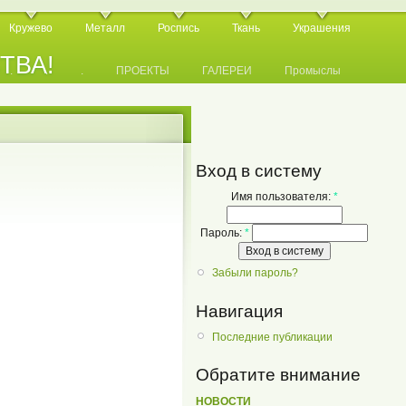
Кружево
Металл
Роспись
Ткань
Украшения
СТВА!
.
.
.
ПРОЕКТЫ
ГАЛЕРЕИ
Промыслы
Вход в систему
Имя пользователя:
*
Пароль:
*
Забыли пароль?
Навигация
Последние публикации
Обратите внимание
НОВОСТИ