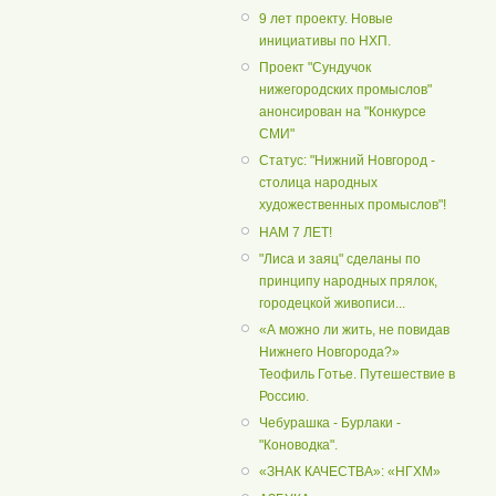
9 лет проекту. Новые
инициативы по НХП.
Проект "Сундучок
нижегородских промыслов"
анонсирован на "Конкурсе
СМИ"
Статус: "Нижний Новгород -
столица народных
художественных промыслов"!
НАМ 7 ЛЕТ!
"Лиса и заяц" сделаны по
принципу народных прялок,
городецкой живописи...
«А можно ли жить, не повидав
Нижнего Новгорода?»
Теофиль Готье. Путешествие в
Россию.
Чебурашка - Бурлаки -
"Коноводка".
«ЗНАК КАЧЕСТВА»: «НГХМ»