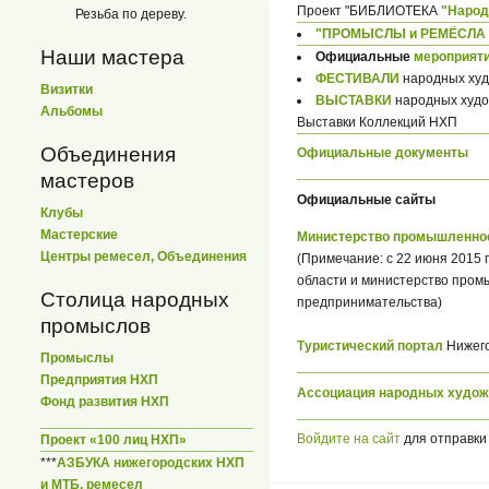
Проект "БИБЛИОТЕКА
"Народ
Резьба по дереву.
"ПРОМЫСЛЫ и РЕМЁСЛА в 
Наши мастера
Официальные
мероприяти
ФЕСТИВАЛИ
народных худ
Визитки
ВЫСТАВКИ
народных худо
Альбомы
Выставки Коллекций НХП
Объединения
Официальные документы
мастеров
Официальные сайты
Клубы
Мастерские
Министерство промышленнос
Центры ремесел, Объединения
(Примечание: с 22 июня 2015 
области и министерство пром
Столица народных
предпринимательства)
промыслов
Туристический портал
Нижего
Промыслы
Предприятия НХП
Ассоциация народных худож
Фонд развития НХП
Войдите на сайт
для отправки
Проект «100 лиц НХП»
***
АЗБУКА нижегородских НХП
и МТБ, ремесел