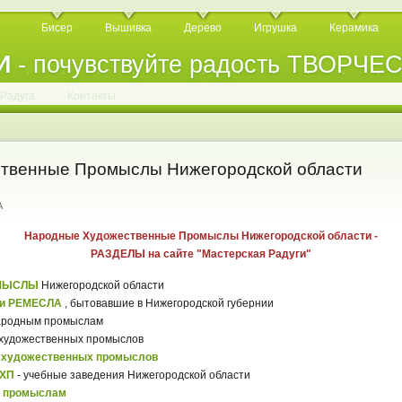
Бисер
Вышивка
Дерево
Игрушка
Керамика
И
- почувствуйте радость ТВОРЧЕ
.
.
.
.
.
.
.
.
.
.
.
Радуга
Контакты
твенные Промыслы Нижегородской области
A
Народные Художественные Промыслы Нижегородской области -
РАЗДЕЛЫ на сайте "Мастерская Радуги"
МЫСЛЫ
Нижегородской области
и РЕМЕСЛА
, бытовавшие в Нижегородской губернии
ародным промыслам
художественных промыслов
 художественных промыслов
НХП
- учебные заведения Нижегородской области
м промыслам