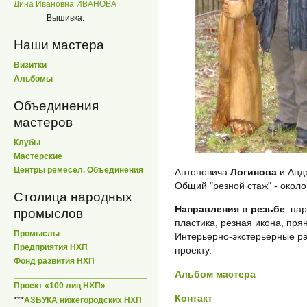
Дина Ивановна ИВАНОВА
Вышивка.
Наши мастера
Визитки
Альбомы
Объединения
мастеров
Клубы
Мастерские
Центры ремесел, Объединения
Антоновича
Логинова
и Анд
Общий "резной стаж" - около 
Столица народных
Направления в резьбе
: па
промыслов
пластика, резная икона, пря
Промыслы
Интерьерно-экстерьерные ра
Предприятия НХП
проекту.
Фонд развития НХП
Альбом мастера
Проект «100 лиц НХП»
Контакт
***
АЗБУКА нижегородских НХП