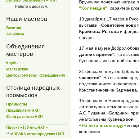
Василий Васильевич ГАПОН
Вручению почетных наград п
Работа с деревом.
"Коллекция"
, характеризую
Наши мастера
19 декабря в 17 часов в Ру
выставки «
Советские новог
Визитки
Крайнова-Рытова
и фондов
Альбомы
января
Объединения
17 мая в музее Добролюбова
мастеров
давних времен
". На выстав
бульоницы из частной колл
Клубы
Мастерские
21 февраля в музее Добролю
Центры ремесел, Объединения
чаепитие
". На выставке пре
подстаканников и фарфора 
Столица народных
Константиновича
Кармаева
.
промыслов
15 февраля в Нижегородско
Промыслы
литературно-мемориального
Предприятия НХП
А.С.Пушкина «Болдино» пре
Фонд развития НХП
Анатольевны
Кузнецовой
«На легоньком ходу»
и пер
Проект «100 лиц НХП»
коллекции.
***
АЗБУКА нижегородских НХП