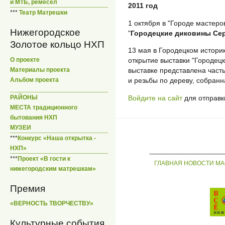
и МТБ, ремесел
2011 год
***
Театр Матрешки
1 октября в "Городе мастеров
Нижегородское
"
Городецкие диковины Сер
Золотое кольцо НХП
13 мая в Городецком истори
О проекте
открытие выставки "Городец
Материалы проекта
выставке представлена част
Альбом проекта
и резьбы по дереву, собран
Войдите на сайт
для отправк
РАЙОНЫ
МЕСТА традиционного
бытования НХП
МУЗЕИ
***
Конкурс «Наша открытка -
_____________
НХП»
***
Проект «В гости к
ГЛАВНАЯ
НОВОСТИ
МА
нижегородским матрешкам»
Премия
«ВЕРНОСТЬ ТВОРЧЕСТВУ»
Культурные события