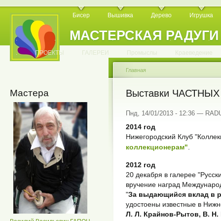
Бисер
Вышивка
Дерево
Игрушка
МАСТЕРСКАЯ РАДУГИ
.
.
.
.
.
.
.
.
.
.
.
.
ПРОЕКТЫ
ГАЛЕРЕИ
Промыслы
Краеведение
Главная
Мастера
Выставки ЧАСТНЫХ
Пнд, 14/01/2013 - 12:36 — RA
2014 год
Нижегородский Клуб "Коллек
коллекционерам"
.
2012 год
20 декабря в галерее "Русски
вручение наград Междунаро
"
За выдающийся вклад в р
удостоены известные в Ниж
Л. Л. Крайнов-Рытов, В. Н