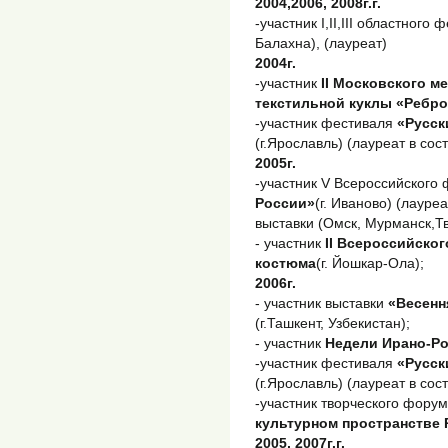
2004,2006, 2008г.г.
-участник I,II,III областного
Балахна), (лауреат)
2004г.
-участник
II Московского 
текстильной куклы «Ребр
-участник фестиваля
«Русск
(г.Ярославль) (лауреат в со
2005г.
-участник V Всероссийского
России»
(г. Иваново) (лауре
выставки (Омск, Мурманск,Тв
- участник
II Всероссийско
костюма
(г. Йошкар-Ола);
2006г.
- участник выставки
«Весенн
(г.Ташкент, Узбекистан);
- участник
Недели Ирано-Ро
-участник фестиваля
«Русск
(г.Ярославль) (лауреат в со
-участник творческого фору
культурном пространстве 
2005, 2007г.г.