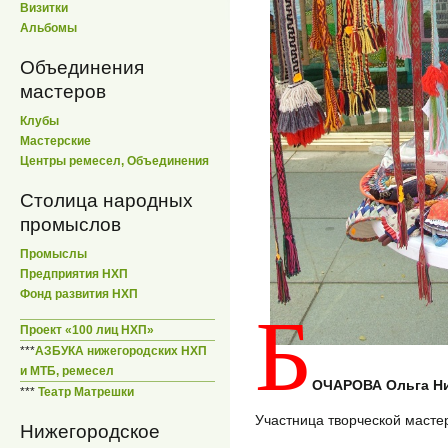
Визитки
Альбомы
Объединения
мастеров
Клубы
Мастерские
Центры ремесел, Объединения
Столица народных
промыслов
Промыслы
Предприятия НХП
Фонд развития НХП
Б
Проект «100 лиц НХП»
***
АЗБУКА нижегородских НХП
и МТБ, ремесел
ОЧАРОВА Ольга Н
***
Театр Матрешки
Участница творческой масте
Нижегородское