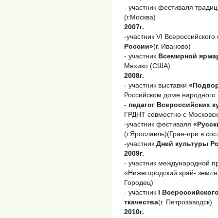
- участник фестиваля тради
(г.Москва)
2007г.
-участник VI Всероссийског
России»
(г. Иваново)
- участник
Всемирной ярма
Мехико (США)
2008г.
- участник выставки
«Подвор
Российском доме народного т
-
педагог Всероссийских 
ГРДНТ совместно с Московск
-участник фестиваля
«Русск
(г.Ярославль)(Гран-при в со
-участник
Дней культуры Р
2009г.
- участник международной п
«Нижегородский край- земля
Городец)
- участник
I Всероссийског
ткачества
(г. Петрозаводск)
2010г.