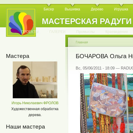
Бисер
Вышивка
Дерево
Игрушка
МАСТЕРСКАЯ РАДУГИ
.
.
.
.
.
.
.
.
.
.
.
.
ПРОЕКТЫ
ГАЛЕРЕИ
Промыслы
Краеведение
Главная
Мастера
БОЧАРОВА Ольга Н
Вс, 05/06/2011 - 18:09 — RAD
Игорь Николаевич ФРОЛОВ
Художественная обработка
дерева.
Наши мастера