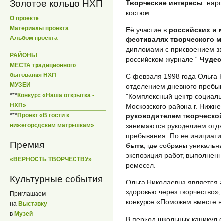
Золотое кольцо НХП
Творческие интересы
: нар
костюм.
О проекте
Материалы проекта
Её участие в
российских и 
Альбом проекта
фестивалях творческого 
дипломами с присвоением зв
РАЙОНЫ
российском журнале “
Чудес
МЕСТА традиционного
бытования НХП
С февраля 1998 года Ольга
МУЗЕИ
отделением дневного пребы
***
Конкурс «Наша открытка -
"Комплексный центр социал
НХП»
Московского района г. Нижн
руководителем творческой
***
Проект «В гости к
занимаются рукоделием отд
нижегородским матрешкам»
пребывания. По ее инициати
Премия
быта
, где собраны уникаль
экспозиция работ, выполнен
«ВЕРНОСТЬ ТВОРЧЕСТВУ»
ремесел.
Культурные события
Ольга Николаевна является 
здоровью через творчество»
Приглашаем
конкурсе «Поможем вместе 
на
Выставку
в
Музей
В период школьных каникул 