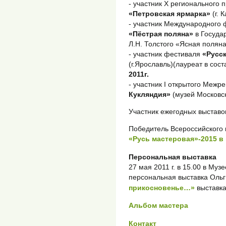
- участник X регионального 
«Петровская ярмарка»
(г. 
- участник Международного 
«Пёстрая поляна»
в Госуда
Л.Н. Толстого «Ясная поляна
- участник фестиваля
«Русск
(г.Ярославль)(лауреат в сос
2011г.
- участник I открытого Меж
Кукляндия»
(музей Московск
Участник ежегодных выставок
Победитель Всероссийского 
«Русь мастеровая»-2015 в
Персональная выставка
27 мая 2011 г. в 15.00 в Муз
персональная выставка Оль
прикосновенье…»
выставка
Альбом мастера
Контакт