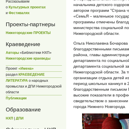
Рассказываем
начальника детского оздоров
о
Культурных проектах
автором программ "Страна чу
и
Фестивалях
«СемьЯ – маленькое государс
программы отмечены благо
Проекты-партнеры
министерства социальной по
Нижегородские ПРОЕКТЫ
Нижегородской области.
Ольга Николаевна Бочарова
Краеведение
благодарственными письмам
Авторы
«Библиотеки НХП»
района, главы администраци
Нижегородские краеведы
департамента по социальной
департамента социальной за
Проект
«Имена»
Нижегородской области. За т
раздел
КРАЕВЕДЕНИЕ
организации отдыха детей 
ЛИТЕРАТУРА
о народных
период школьных каникул в 
промыслах и ДПИ Нижегородской
благодарственным письмом Г
области
высокие показатели в профе
Публикации
свидетельством о занесении
города Нижнего Новгорода.
Образование
НХП
|
ДПИ