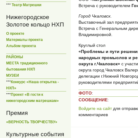
***
Театр Матрешки
Встреча с руководителем
Го
Город Чкаловск.
Нижегородское
Выставочный зал предприят
Золотое кольцо НХП
Встреча с Генеральным дир
О проекте
Владимировной.
Материалы проекта
Круглый стол
Альбом проекта
«Проблемы и пути решени
РАЙОНЫ
народных промыслов и ре
МЕСТА традиционного
округа г.Чкаловск»
с участ
бытования НХП
округа город Чкаловск Вал
МУЗЕИ
делегации г.Нижний Новгоро
***
Конкурс «Наша открытка -
руководителями предприяти
НХП»
ФОТО
:
***
Проект «В гости к
СООБЩЕНИЕ
:
нижегородским матрешкам»
Войдите на сайт
для отправк
Премия
комментариев
«ВЕРНОСТЬ ТВОРЧЕСТВУ»
Культурные события