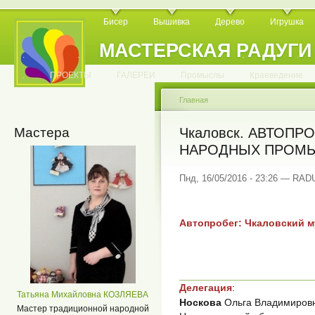
Бисер
Вышивка
Дерево
Игрушка
МАСТЕРСКАЯ РАДУГИ
.
.
.
.
.
.
.
.
.
.
.
.
ПРОЕКТЫ
ГАЛЕРЕИ
Промыслы
Краеведение
Главная
Мастера
Чкаловск. АВТОПР
НАРОДНЫХ ПРОМЫ
Пнд, 16/05/2016 - 23:26 — RA
Автопробег: Чкаловский 
Делегация
:
Татьяна Михайловна КОЗЛЯЕВА
Носкова
Ольга Владимировн
Мастер традиционной народной