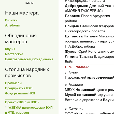
Нижегородской области
куклы.
Добродомов
Дмитрий Анато
«МОБИЛ ГАЗСЕРВИС»
Наши мастера
Паронян
Павел Артурович –
Визитки
района
Альбомы
Спицын
Станислав Федорови
Нижегородской области
Объединения
Цыганова
Наталья Михайлов
мастеров
государственного литератур
Н.А.Добролюбова
Клубы
Жуков
Юрий Константинович
Мастерские
Лямина
Татьяна Владимиров
Центры ремесел, Объединения
Войн
ПРОГРАММА
:
Столица народных
с. Пурех
промыслов
Пуреховский
краеведческий
Промыслы
с. Новинки
Предприятия НХП
МБУК
Новинский центр ре
Фонд развития НХП
Музей новинской игрушки
.
Встреча с директором
Баук
Проект «100 лиц НХП»
***
АЗБУКА нижегородских НХП
с. Катунки
и МТБ, ремесел
ООО
«Катунская швейная 