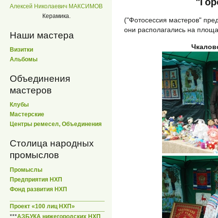
"Гор
Алексей Николаевич МАКСИМОВ
Керамика.
("Фотосессия мастеров" пред
они располагались на площа
Наши мастера
Чкалов
Визитки
Альбомы
Объединения
мастеров
Клубы
Мастерские
Центры ремесел, Объединения
Столица народных
промыслов
Промыслы
Предприятия НХП
Фонд развития НХП
Проект «100 лиц НХП»
***
АЗБУКА нижегородских НХП