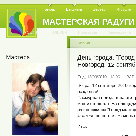
Бисер
Вышивка
Дерево
Игрушка
МАСТЕРСКАЯ РАДУГИ
.
.
.
.
.
.
.
.
.
.
.
.
ПРОЕКТЫ
ГАЛЕРЕИ
Промыслы
Краеведение
Главная
Мастера
День города. "Город
Новгород. 12 сентяб
Пнд, 13/09/2010 - 18:06 — RA
Вчера, 12 сентября 2010 год
рождения!
Пасмурная погода и на этот
многих горожан. На площади
расположился "Город мастеро
кажется, на него и не очень
Итак,