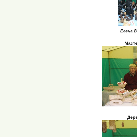
Елена В
Маст
Дер