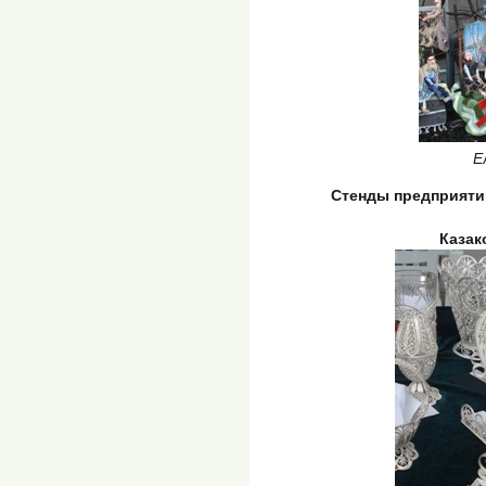
Е
Стенды предприяти
Казак