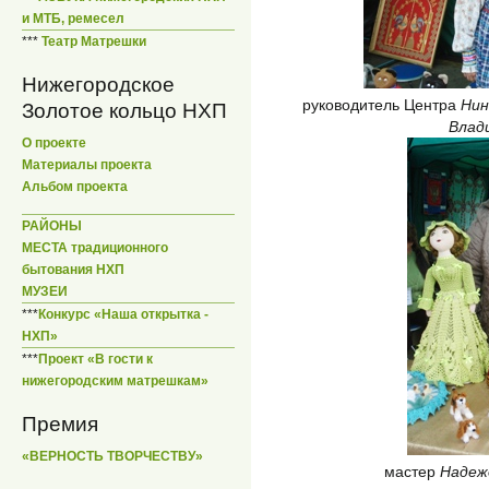
и МТБ, ремесел
***
Театр Матрешки
Нижегородское
руководитель Центра
Нин
Золотое кольцо НХП
Влад
О проекте
Материалы проекта
Альбом проекта
РАЙОНЫ
МЕСТА традиционного
бытования НХП
МУЗЕИ
***
Конкурс «Наша открытка -
НХП»
***
Проект «В гости к
нижегородским матрешкам»
Премия
«ВЕРНОСТЬ ТВОРЧЕСТВУ»
мастер
Надеж