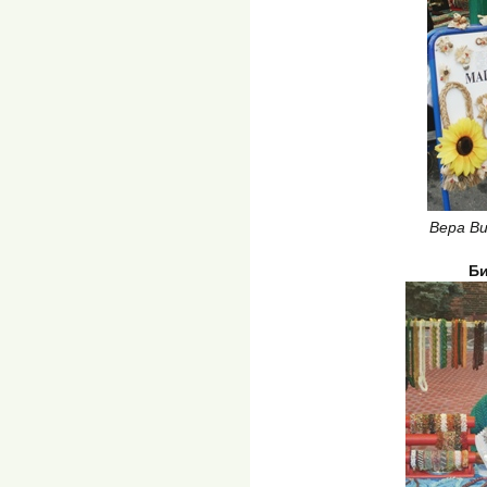
Вера В
Би