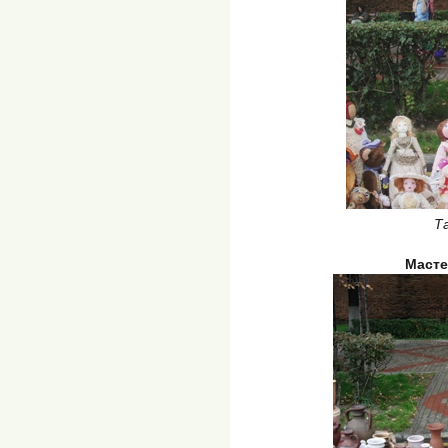
Т
Масте