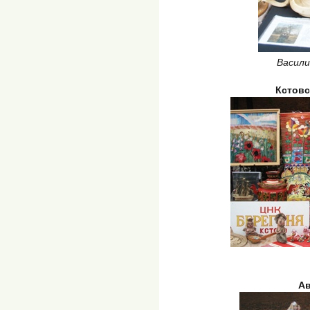
Васили
Кстовс
Ав