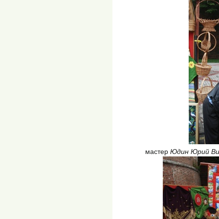
мастер
Юдин Юрий Ви