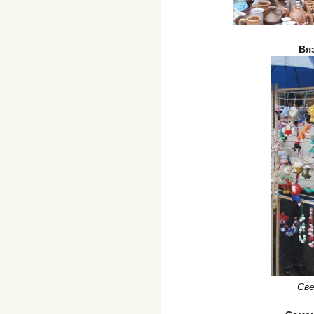
Вя
Св