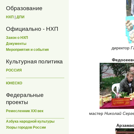
Образование
НХП
|
ДПИ
Официально - НХП
Закон о НХП
Документы
директор
Г
Мероприятия и события
Федосеевс
Культурная политика
РОССИЯ
ЮНЕСКО
Федеральные
проекты
Ремесленник XXI век
мастер
Николай Серге
Азбука народной культуры
Арзамас
Узоры городов России