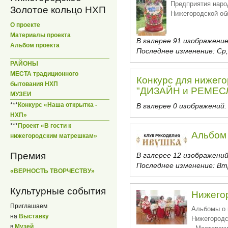
Предприятия нар
Золотое кольцо НХП
Нижегородской об
О проекте
Материалы проекта
В галерее 91 изображение
Альбом проекта
Последнее изменение:
Ср,
РАЙОНЫ
МЕСТА традиционного
Конкурс для нижег
бытования НХП
"ДИЗАЙН и РЕМЕСЛО
МУЗЕИ
***
Конкурс «Наша открытка -
В галерее 0 изображений.
НХП»
***
Проект «В гости к
Альбом 
нижегородским матрешкам»
Премия
В галерее 12 изображений
Последнее изменение:
Втр
«ВЕРНОСТЬ ТВОРЧЕСТВУ»
Культурные события
Нижего
Приглашаем
Альбомы о 
на
Выставку
Нижегородс
в
Музей