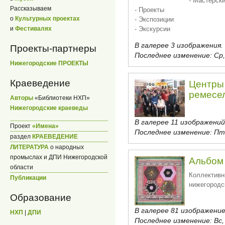
- Мастерск
Рассказываем
- Проекты
о
Культурных проектах
- Экспозиции
- Экскурсии
и
Фестивалях
В галерее 3 изображения.
Проекты-партнеры
Последнее изменение:
Ср,
Нижегородские ПРОЕКТЫ
Краеведение
Центры
ремесел
Авторы
«Библиотеки НХП»
Нижегородские краеведы
В галерее 11 изображений
Проект
«Имена»
Последнее изменение:
Пт,
раздел
КРАЕВЕДЕНИЕ
ЛИТЕРАТУРА
о народных
промыслах и ДПИ Нижегородской
Альбом 
области
Коллективн
Публикации
нижегородс
Образование
В галерее 81 изображение
НХП
|
ДПИ
Последнее изменение:
Вс,