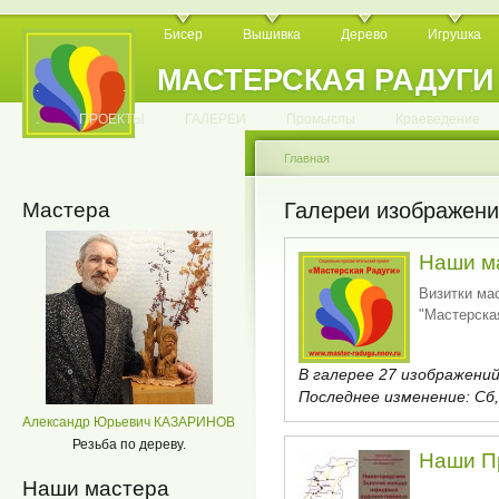
Бисер
Вышивка
Дерево
Игрушка
МАСТЕРСКАЯ РАДУГИ
.
.
.
.
.
.
.
.
.
.
.
.
ПРОЕКТЫ
ГАЛЕРЕИ
Промыслы
Краеведение
Главная
Мастера
Галереи изображен
Hаши м
Визитки ма
"Мастерска
В галерее 27 изображений
Последнее изменение:
Сб,
Александр Юрьевич КАЗАРИНОВ
Резьба по дереву.
Наши П
Наши мастера