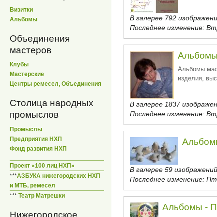
Визитки
В галерее 792 изображени
Альбомы
Последнее изменение:
Втр
Объединения
мастеров
Альбомы
Клубы
Альбомы мас
Мастерские
изделия, выс
Центры ремесел, Объединения
Столица народных
В галерее 1837 изображен
промыслов
Последнее изменение:
Втр
Промыслы
Предприятия НХП
Альбом
Фонд развития НХП
Проект «100 лиц НХП»
В галерее 59 изображений
***
АЗБУКА нижегородских НХП
Последнее изменение:
Пт,
и МТБ, ремесел
***
Театр Матрешки
Альбомы -
Нижегородское