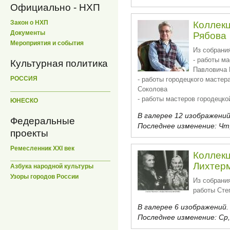
Официально - НХП
Закон о НХП
Коллекц
Документы
Рябова
Мероприятия и события
Из собрани
- работы м
Культурная политика
Павловича 
РОССИЯ
- работы городецкого мастер
Соколова
- работы мастеров городецко
ЮНЕСКО
В галерее 12 изображений
Федеральные
Последнее изменение:
Чт,
проекты
Ремесленник XXI век
Коллекц
Лихтер
Азбука народной культуры
Узоры городов России
Из собрани
работы Сте
В галерее 6 изображений.
Последнее изменение:
Ср,