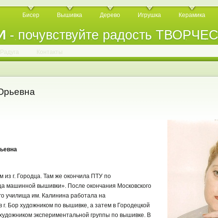
Бисер
Вышивка
Дерево
Игрушка
Керамика
И
- почувствуйте радость ТВОРЧЕ
.
.
.
.
.
.
.
.
.
.
.
Радуга
Контакты
Юрьевна
рьевна
 из г. Городца. Там же окончила ПТУ по
а машинной вышивки». После окончания Московского
о училища им. Калинина работала на
г. Бор художником по вышивке, а затем в Городецкой
удожником экспериментальной группы по вышивке. В