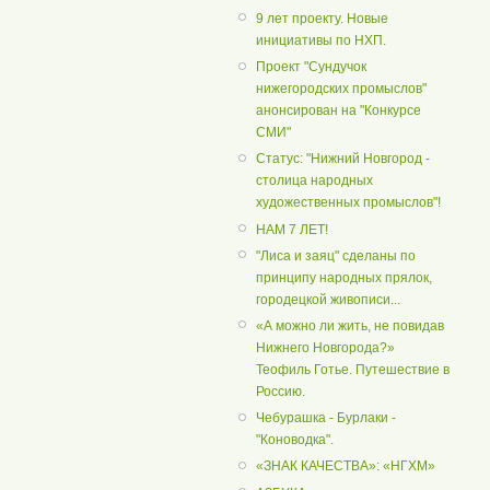
9 лет проекту. Новые
инициативы по НХП.
Проект "Сундучок
нижегородских промыслов"
анонсирован на "Конкурсе
СМИ"
Статус: "Нижний Новгород -
столица народных
художественных промыслов"!
НАМ 7 ЛЕТ!
"Лиса и заяц" сделаны по
принципу народных прялок,
городецкой живописи...
«А можно ли жить, не повидав
Нижнего Новгорода?»
Теофиль Готье. Путешествие в
Россию.
Чебурашка - Бурлаки -
"Коноводка".
«ЗНАК КАЧЕСТВА»: «НГХМ»