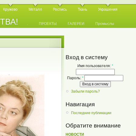
Кружево
Металл
Роспись
Ткань
Украшения
СТВА!
.
.
.
ПРОЕКТЫ
ГАЛЕРЕИ
Промыслы
Вход в систему
Имя пользователя:
*
Пароль:
*
Забыли пароль?
Навигация
Последние публикации
Обратите внимание
НОВОСТИ