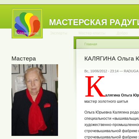
МАСТЕРСКАЯ РАДУГ
.
.
.
.
.
.
.
.
.
.
.
Краеведение
Эксперты
Мастер-классы
Добро
Главная
Мастера
КАЛЯГИНА Ольга 
К
Вс, 10/06/2012 - 23:14 — RADUGA
алягина Ольга Ю
мастер золотного шитья
Ольга Юрьевна Калягина родом
специальности «вышивальщиц
художественно-промышленног
строчевышивальной фабрике в 
строчевышивальной фабрике х