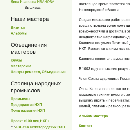
Дина Ивановна ИВАНОВА
настоящее время является сво
Вышивка.
Нижегородской области.
Наши мастера
Создав множество работ разн
всегда отводила
золотному 
Визитки
возможностями и достигла в э
Альбомы
неоднократно награждалась д
Калягина получила Почетный
Объединения
НХП. Вместе со своими коллег
мастеров
Калягина является лауреатом 
Клубы
Мастерские
В 1993 году за высокие резул
Центры ремесел, Объединения
Член Союза художников России
Столица народных
Ольга Калягина является не т
промыслов
гладьевую технику, вместе с 
Промыслы
вышивку играть и переливать
Предприятия НХП
шалей, платков и разнообраз
Фонд развития НХП
Альбом мастера
Проект «100 лиц НХП»
Контакт
***
АЗБУКА нижегородских НХП