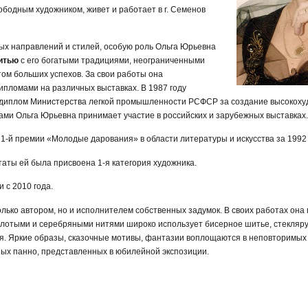
бодным художником, живет и работает в г. Семенов
ых направлений и стилей, особую роль Ольга Юрьевна
шитью
с его богатыми традициями, неограниченными
том больших успехов. За свои работы она
ипломами на различных выставках. В 1987 году
 диплом Министерства легкой промышленности РСФСР за создание высокох
ами Ольга Юрьевна принимает участие в российских и зарубежных выставках.
1-й премии «Молодые дарования» в области литературы и искусства за 1992 
ьтаты ей была присвоена 1-я категория художника.
 с 2010 года.
олько автором, но и исполнителем собственных задумок. В своих работах он
золотыми и серебряными нитями широко использует бисерное шитье, стекляр
ся. Яркие образы, сказочные мотивы, фантазии воплощаются в неповторимы
ных панно, представленных в юбилейной экспозиции.