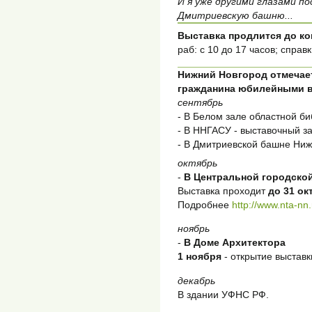
И я уже другими глазами п
Дмитриевскую башню...
Выставка продлится до ко
раб: с 10 до 17 часов; справк
Нижний Новгород отмечае
гражданина юбилейными 
сентябрь
- В Белом зале областной би
- В ННГАСУ - выставочный за
- В Дмитриевской башне Ниж
октябрь
-
В Центральной городско
Выставка проходит
до 31 ок
Подробнее
http://www.nta-nn
ноябрь
-
В Доме Архитектора
1 ноября
- открытие выставк
декабрь
В здании УФНС РФ.