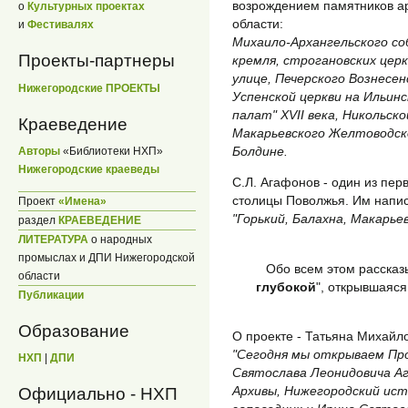
возрождением памятников ар
о
Культурных проектах
области:
и
Фестивалях
Михаило-Архангельского с
Проекты-партнеры
кремля, строгановских церк
улице, Печерского Вознесе
Нижегородские ПРОЕКТЫ
Успенской церкви на Ильинс
палат" ХVII века, Никольско
Краеведение
Макарьевского Желтоводск
Болдине.
Авторы
«Библиотеки НХП»
Нижегородские краеведы
С.Л. Агафонов - один из пер
столицы Поволжья. Им напи
Проект
«Имена»
"Горький, Балахна, Макарье
раздел
КРАЕВЕДЕНИЕ
ЛИТЕРАТУРА
о народных
промыслах и ДПИ Нижегородской
Обо всем этом рассказы
области
глубокой
", открывшаяся
Публикации
Образование
О проекте - Татьяна Михай
"Сегодня мы открываем Пр
НХП
|
ДПИ
Святослава Леонидовича А
Архивы, Нижегородский ис
Официально - НХП