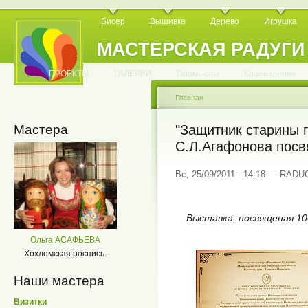
Бисер
Вышивка
Дерево
Игрушка
МАСТЕРСКАЯ РАДУГИ
.
.
.
.
.
.
.
.
.
.
.
.
ПРОЕКТЫ
ГАЛЕРЕИ
Промыслы
Краеведение
Главная
Мастера
"Защитник старины г
С.Л.Агафонова посв
Вс, 25/09/2011 - 14:18 — RAD
Выставка, посвященая 10
Ольга АСАФЬЕВА
Хохломская роспись.
Наши мастера
Визитки