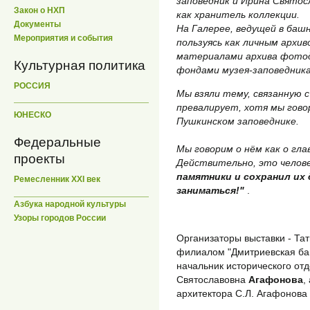
заповедник и Ирина Святос
Закон о НХП
как хранитель коллекции.
Документы
На Галерее, ведущей в баш
Мероприятия и события
пользуясь как личным архи
материалами архива фотод
Культурная политика
фондами музея-заповедника
РОССИЯ
Мы взяли тему, связанную 
превалирует, хотя мы говор
ЮНЕСКО
Пушкинском заповеднике.
Федеральные
Мы говорим о нём как о гл
проекты
Действительно, это челов
памятники и сохранил их 
Ремесленник XXI век
заниматься!"
.
Азбука народной культуры
Узоры городов России
Организаторы выставки - Т
филиалом "Дмитриевская б
начальник исторического от
Святославовна
Агафонова
,
архитектора С.Л. Агафонов