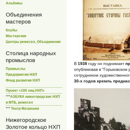
Альбомы
Объединения
мастеров
Клубы
Мастерские
Центры ремесел, Объединения
Столица народных
промыслов
В
1938
году он поднимает
п
Промыслы
опубликовав в "Горьковском 
Предприятия НХП
сотрудником художественно
Фонд развития НХП
30-х годов кремль предназ
Проект «100 лиц НХП»
***
АЗБУКА нижегородских НХП
и МТБ, ремесел
***
Театр Матрешки
Нижегородское
Золотое кольцо НХП