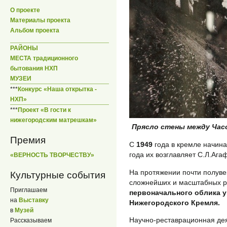
О проекте
Материалы проекта
Альбом проекта
РАЙОНЫ
МЕСТА традиционного
бытования НХП
МУЗЕИ
***
Конкурс «Наша открытка -
НХП»
***
Проект «В гости к
нижегородским матрешкам»
Прясло стены между Часо
Премия
С
1949
года в кремле начин
года их возглавляет С.Л.Ага
«ВЕРНОСТЬ ТВОРЧЕСТВУ»
На протяжении почти полуве
Культурные события
сложнейших и масштабных р
Приглашаем
первоначального облика 
на
Выставку
Нижегородского Кремля.
в
Музей
Научно-реставрационная дея
Рассказываем