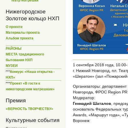
***
Театр Матрешки
Нижегородское
Золотое кольцо НХП
О проекте
Материалы проекта
Альбом проекта
РАЙОНЫ
МЕСТА традиционного
бытования НХП
1 сентября 2018 года, 10.00-
МУЗЕИ
г. Нижний Новгород, пл. Теат
***
Конкурс «Наша открытка -
«Шератон» (зал «Пожарский
НХП»
***
Проект «В гости к
Организаторы: департамент 
нижегородским матрешкам»
Новгорода, ФРОС Region PR
Модератор:
Премия
Геннадий Шаталов
, предс
основатель Федеральных тур
«ВЕРНОСТЬ ТВОРЧЕСТВУ»
Awards, «Маршрут года», «Ту
Культурные события
Воронеж