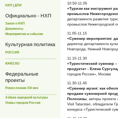
10.50-11.05
НХП
|
ДПИ
«Туризм как инструмент р
промыслов Нижегородской
Официально - НХП
департамента развития тури
Закон о НХП
промыслов Нижегородской о
Документы
11.05-11.15
Мероприятия и события
«Сувенир мероприятия: да
Культурная политика
директор департамента куль
Новгорода, Нижний Новгоро
РОССИЯ
11.15-11.30
«Туристический сувенир –
ЮНЕСКО
продукта» - Елена Сургула
Федеральные
городов России», Москва
проекты
11.30-11.45
«Сувенир музея: как обесп
Ремесленник XXI век
продажи сувенирной прод
Азбука народной культуры
Полосины
, авторы проекта
Узоры городов России
Visit Tatarstan, обладатели 
конкурса «Туристический сув