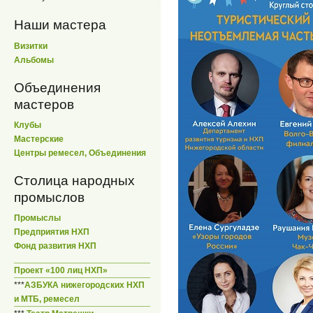
Наши мастера
Визитки
Альбомы
Объединения
мастеров
Клубы
Мастерские
Центры ремесел, Объединения
Столица народных
промыслов
Промыслы
Предприятия НХП
Фонд развития НХП
Проект «100 лиц НХП»
***
АЗБУКА нижегородских НХП
и МТБ, ремесел