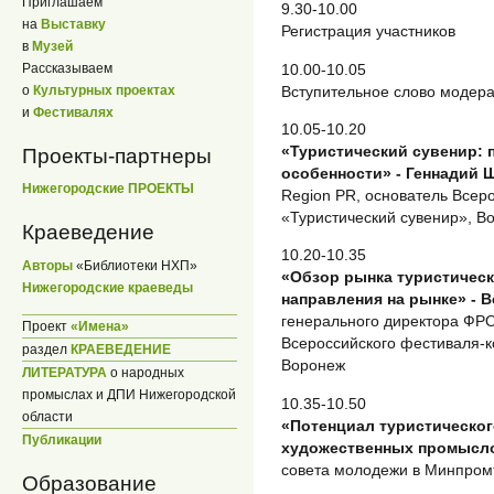
Приглашаем
9.30-10.00
на
Выставку
Регистрация участников
в
Музей
10.00-10.05
Рассказываем
Вступительное слово модер
о
Культурных проектах
и
Фестивалях
10.05-10.20
«Туристический сувенир: 
Проекты-партнеры
особенности» - Геннадий 
Нижегородские ПРОЕКТЫ
Region PR, основатель Всер
«Туристический сувенир», В
Краеведение
10.20-10.35
Авторы
«Библиотеки НХП»
«Обзор рынка туристическ
Нижегородские краеведы
направления на рынке» - 
генерального директора ФРО
Проект
«Имена»
Всероссийского фестиваля-к
раздел
КРАЕВЕДЕНИЕ
Воронеж
ЛИТЕРАТУРА
о народных
промыслах и ДПИ Нижегородской
10.35-10.50
области
«Потенциал туристическог
Публикации
художественных промысло
совета молодежи в Минпромт
Образование