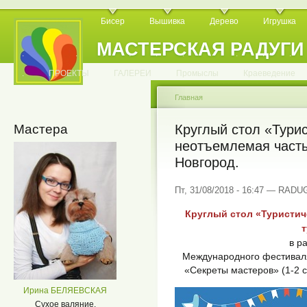
Бисер
Вышивка
Дерево
Игрушка
МАСТЕРСКАЯ РАДУГИ
.
.
.
.
.
.
.
.
.
.
.
.
ПРОЕКТЫ
ГАЛЕРЕИ
Промыслы
Краеведение
Главная
Мастера
Круглый стол «Турис
неотъемлемая часть
Новгород.
Пт, 31/08/2018 - 16:47 — RADU
Круглый стол «Туристич
т
в р
Международного фестивал
«Секреты мастеров» (1-2 с
Ирина БЕЛЯЕВСКАЯ
Сухое валяние.