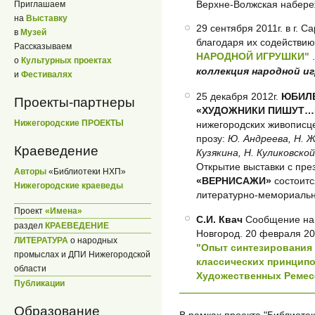
Верхне-Волжская набереж
Приглашаем
на
Выставку
29 сентября 2011г. в г. С
в
Музей
благодаря их содействи
Рассказываем
НАРОДНОЙ ИГРУШКИ"
о
Культурных проектах
коллекция народной и
и
Фестивалях
25 декабря 2012г.
ЮБИЛЕ
Проекты-партнеры
«ХУДОЖНИКИ ПИШУТ…
Нижегородские ПРОЕКТЫ
нижегородских живописце
прозу:
Ю. Андреева, Н. Жд
Краеведение
Кузякина, Н. Куликовской
Открытие выставки с пр
Авторы
«Библиотеки НХП»
«ВЕРНИСАЖИ»
состоитс
Нижегородские краеведы
литературно-мемориаль
Проект
«Имена»
С.И. Квач
Сообщение на
раздел
КРАЕВЕДЕНИЕ
Новгород. 20 февраля 20
ЛИТЕРАТУРА
о народных
"Опыт синтезирования
промыслах и ДПИ Нижегородской
классических принципо
области
Художественных Ремес
Публикации
Образование