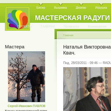
Бисер
Вышивка
Дерево
Игрушка
МАСТЕРСКАЯ РАДУГИ
.
.
.
.
.
.
.
.
.
.
.
.
ПРОЕКТЫ
ГАЛЕРЕИ
Промыслы
Краеведение
Главная
Мастера
Наталья Викторовна
Квач.
Пнд, 28/03/2011 - 09:46 — RA
Сергей Иванович ПАВЛОВ