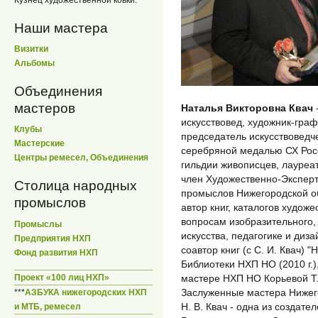
Кузнец художественной ковки.
Наши мастера
Визитки
Альбомы
Объединения
мастеров
Наталья Викторовна Квач
искусствовед, художник-граф
Клубы
председатель искусствоведч
Мастерские
серебряной медалью СХ Росс
Центры ремесел, Объединения
гильдии живописцев, лауреа
член Художественно-Экспер
Столица народных
промыслов Нижегородской обл
промыслов
автор книг, каталогов худож
вопросам изобразительного,
Промыслы
искусства, педагогике и диза
Предприятия НХП
соавтор книг (с С. И. Квач) 
Фонд развития НХП
Библиотеки НХП НО (2010 г.)
мастере НХП НО Корьевой Т.Г
Проект «100 лиц НХП»
Заслуженные мастера Нижегор
***
АЗБУКА нижегородских НХП
Н. В. Квач - одна из создат
и МТБ, ремесел