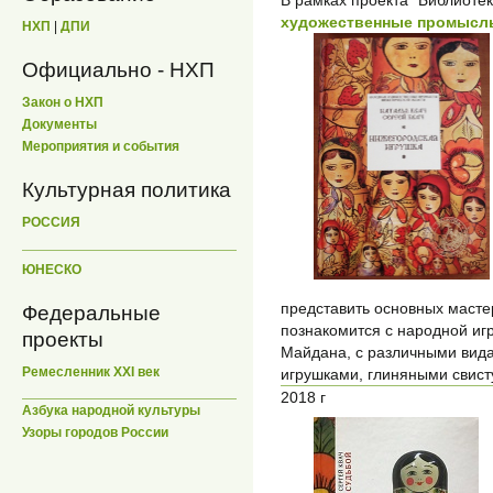
В рамках проекта "Библиоте
художественные промысл
НХП
|
ДПИ
Официально - НХП
Закон о НХП
Документы
Мероприятия и события
Культурная политика
РОССИЯ
ЮНЕСКО
представить основных масте
Федеральные
познакомится с народной иг
проекты
Майдана, с различными вид
Ремесленник XXI век
игрушками, глиняными свист
2018 г
Азбука народной культуры
Узоры городов России