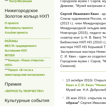
Городском музее г. Саров, м
***
Театр Матрешки
Дивееве, "Музей матрешки и 
Нижегородское
Сергей Иванович Квач
- ар
Золотое кольцо НХП
Союза художников России, 
(2013 г.), член Международн
О проекте
Международной гильдии жив
Материалы проекта
Новгорода (2015), педагог в
Альбом проекта
соавтор книг (с Н. В. Квач) 
РАЙОНЫ
Библиотеки НХП НО (2010 г.)
МЕСТА традиционного
мастере НХП НО Корьевой Т.Г
бытования НХП
Заслуженные мастера Нижегор
МУЗЕИ
С. И. Квач - один из создат
***
Конкурс «Наша открытка -
Городском музее г. Саров, "
НХП»
Семенов).
***
Проект «В гости к
нижегородским матрешкам»
13 октября 2010г. Откры
Премия
Квач и С.И. Квач "Ниж
Музей им. Н.А. Добролюб
«ВЕРНОСТЬ ТВОРЧЕСТВУ»
26 мая 2011г. открытие 
Культурные события
образа"
Сергея Иванович