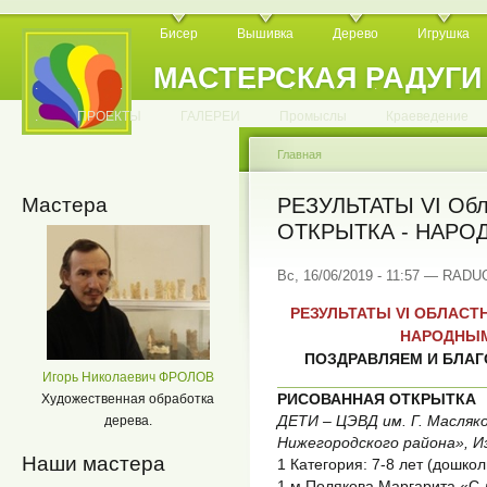
Бисер
Вышивка
Дерево
Игрушка
МАСТЕРСКАЯ РАДУГИ
.
.
.
.
.
.
.
.
.
.
.
.
ПРОЕКТЫ
ГАЛЕРЕИ
Промыслы
Краеведение
Главная
Мастера
РЕЗУЛЬТАТЫ VI Обл
ОТКРЫТКА - НАР
Вс, 16/06/2019 - 11:57 — RAD
РЕЗУЛЬТАТЫ VI ОБЛАСТ
НАРОДНЫМ
ПОЗДРАВЛЯЕМ И БЛАГ
Игорь Николаевич ФРОЛОВ
РИСОВАННАЯ ОТКРЫТКА
Художественная обработка
ДЕТИ – ЦЭВД им. Г. Масля
дерева.
Нижегородского района», И
Наши мастера
1 Категория: 7-8 лет (дошко
1 м Полякова Маргарита «С 