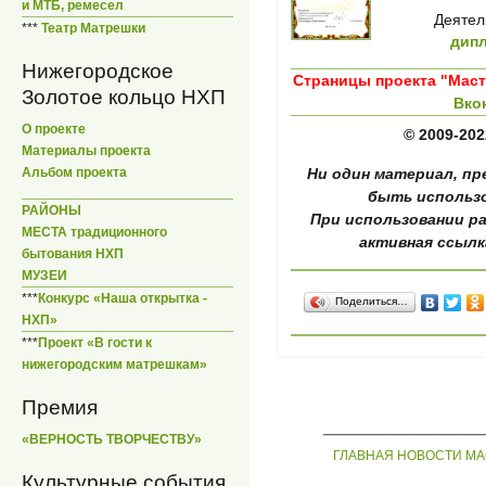
и МТБ, ремесел
Деятел
***
Театр Матрешки
дип
Нижегородское
Страницы проекта "Маст
Золотое кольцо НХП
Вко
О проекте
© 2009-202
Материалы проекта
Альбом проекта
Ни один материал, пр
быть использ
РАЙОНЫ
При использовании р
МЕСТА традиционного
активная ссылк
бытования НХП
МУЗЕИ
***
Конкурс «Наша открытка -
Поделиться…
НХП»
***
Проект «В гости к
нижегородским матрешкам»
Премия
_____________
«ВЕРНОСТЬ ТВОРЧЕСТВУ»
ГЛАВНАЯ
НОВОСТИ
МА
Культурные события