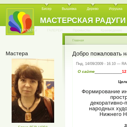
Бисер
Вышивка
Дерево
Игрушка
МАСТЕРСКАЯ РАДУГИ
.
.
.
.
.
.
.
.
.
.
.
.
ПРОЕКТЫ
ГАЛЕРЕИ
Промыслы
Краеведение
Главная
Мастера
Добро пожаловать н
Пнд, 14/09/2009 - 16:10 — 
О сайте
____________
12
Цель
Формирование ин
прост
декоративно-п
народных худ
Нижнего Н
З