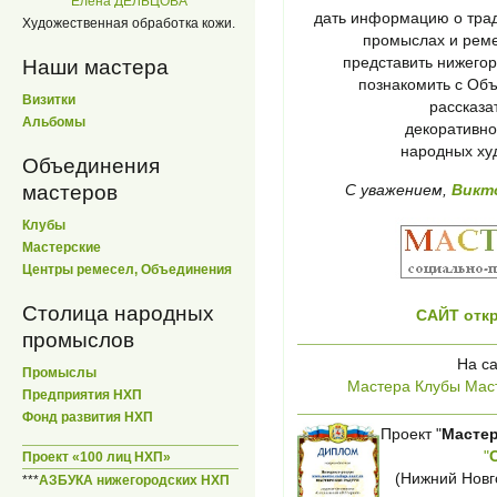
Елена ДЕЛЬЦОВА
дать информацию о тра
Художественная обработка кожи.
промыслах и реме
представить нижегор
Наши мастера
познакомить с Об
Визитки
рассказа
Альбомы
декоративно
народных ху
Объединения
С уважением,
Викт
мастеров
Клубы
Мастерские
Центры ремесел, Объединения
Столица народных
САЙТ откр
промыслов
На с
Промыслы
Мастера
Клубы
Мас
Предприятия НХП
Фонд развития НХП
Проект "
Мастер
"
Проект «100 лиц НХП»
(Нижний Новго
***
АЗБУКА нижегородских НХП