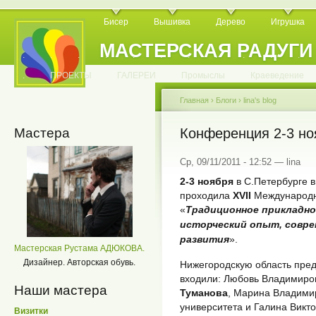
Бисер
Вышивка
Дерево
Игрушка
МАСТЕРСКАЯ РАДУГИ
.
.
.
.
.
.
.
.
.
.
.
.
ПРОЕКТЫ
ГАЛЕРЕИ
Промыслы
Краеведение
Главная
›
Блоги
›
lina's blog
Мастера
Конференция 2-3 ноя
Ср, 09/11/2011 - 12:52 — lina
2-3 ноября
в С.Петербурге 
проходила
XVII
Международн
«
Традиционное прикладно
исторческий опыт, совре
развития
».
Мастерская Рустама АДЮКОВА.
Дизайнер. Авторская обувь.
Нижегородскую область пред
входили: Любовь Владимир
Наши мастера
Туманова
, Марина Владим
университета и Галина Викт
Визитки