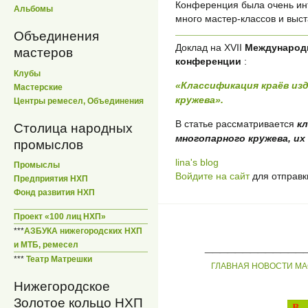
Конференция была очень инт
Альбомы
много мастер-классов и выст
Объединения
Доклад на XVII
Международн
мастеров
конференции
:
Клубы
«Классификация краёв из
Мастерские
кружева».
Центры ремесел, Объединения
В статье рассматривается
к
Столица народных
многопарного кружева, и
промыслов
lina's blog
Промыслы
Войдите на сайт
для отправк
Предприятия НХП
Фонд развития НХП
Проект «100 лиц НХП»
***
АЗБУКА нижегородских НХП
_____________
и МТБ, ремесел
***
Театр Матрешки
ГЛАВНАЯ
НОВОСТИ
МА
Нижегородское
Золотое кольцо НХП