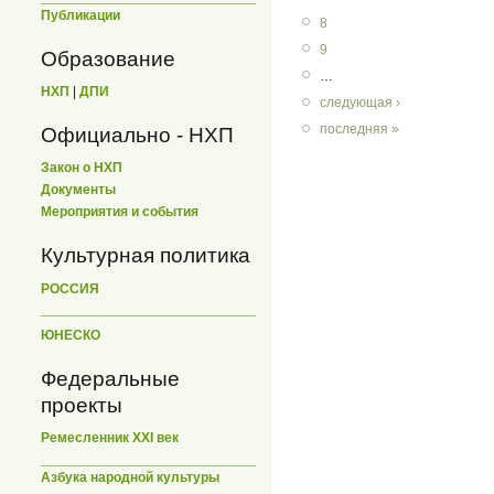
Публикации
8
9
Образование
…
НХП
|
ДПИ
следующая ›
последняя »
Официально - НХП
Закон о НХП
Документы
Мероприятия и события
Культурная политика
РОССИЯ
ЮНЕСКО
Федеральные
проекты
Ремесленник XXI век
Азбука народной культуры