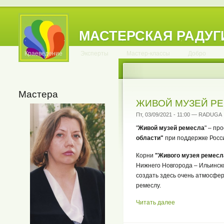
МАСТЕРСКАЯ РАДУГ
.
.
.
.
.
.
.
.
.
.
.
Краеведение
Эксперты
Мастер-классы
Добро
Мастера
ЖИВОЙ МУЗЕЙ Р
Пт, 03/09/2021 - 11:00 — RADUGA
"
Живой музей ремесла
" – пр
области"
при поддержке Росси
Корни
"Живого музея ремесл
Нижнего Новгорода – Ильинско
создать здесь очень атмосфе
ремеслу.
Читать далее