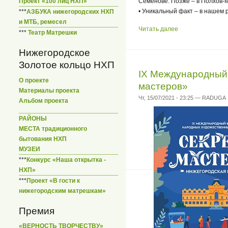
Проект «100 лиц НХП»
Семенове. Позже – в Полхов-
• Уникальный факт – в нашем 
***
АЗБУКА нижегородских НХП
и МТБ, ремесел
Читать далее
***
Театр Матрешки
Нижегородское
Золотое кольцо НХП
IХ Международный
О проекте
мастеров»
Материалы проекта
Чт, 15/07/2021 - 23:25 — RADUGA
Альбом проекта
РАЙОНЫ
МЕСТА традиционного
бытования НХП
МУЗЕИ
***
Конкурс «Наша открытка -
НХП»
***
Проект «В гости к
нижегородским матрешкам»
Премия
«ВЕРНОСТЬ ТВОРЧЕСТВУ»