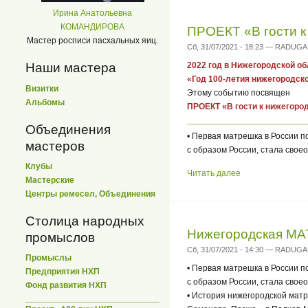
Ирина Анатольевна
КОМАНДИРОВА
ПРОЕКТ «В гости 
Мастер росписи пасхальных яиц.
Сб, 31/07/2021 - 18:23 — RADUGA
2022 год в Нижегородской об
Наши мастера
«Год 100-летия нижегородск
Визитки
Этому событию посвящен
Альбомы
ПРОЕКТ «В гости к нижего
Объединения
• Первая матрешка в России п
мастеров
с образом России, стала сво
Клубы
Читать далее
Мастерские
Центры ремесел, Объединения
Столица народных
Нижегородская М
промыслов
Сб, 31/07/2021 - 14:30 — RADUGA
Промыслы
• Первая матрешка в России п
Предприятия НХП
с образом России, стала сво
Фонд развития НХП
• История нижегородской матр