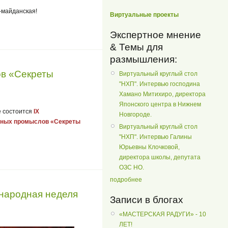
-майданская!
Виртуальные проекты
Экспертное мнение
& Темы для
размышления:
в «Секреты
Виртуальный круглый стол
"НХП". Интервью господина
Хамано Митихиро, директора
Японского центра в Нижнем
е состоится
IX
Новгороде.
ных промыслов «Секреты
Виртуальный круглый стол
"НХП". Интервью Галины
Юрьевны Клочковой,
директора школы, депутата
ОЗС НО.
подробнее
ународная неделя
Записи в блогах
«МАСТЕРСКАЯ РАДУГИ» - 10
ЛЕТ!