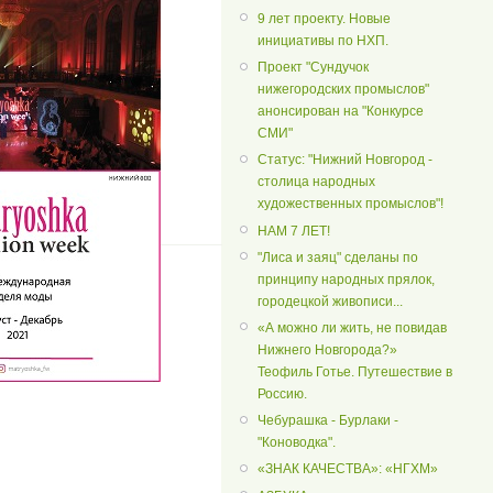
9 лет проекту. Новые
инициативы по НХП.
Проект "Сундучок
нижегородских промыслов"
анонсирован на "Конкурсе
СМИ"
Статус: "Нижний Новгород -
столица народных
художественных промыслов"!
НАМ 7 ЛЕТ!
"Лиса и заяц" сделаны по
принципу народных прялок,
городецкой живописи...
«А можно ли жить, не повидав
Нижнего Новгорода?»
Теофиль Готье. Путешествие в
Россию.
Чебурашка - Бурлаки -
"Коноводка".
«ЗНАК КАЧЕСТВА»: «НГХМ»