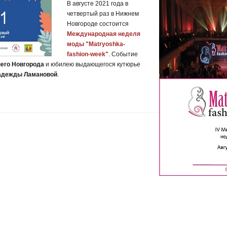
В августе 2021 года в
четвертый раз в Нижнем
Новгороде состоится
Международная неделя
моды "Matryoshka-
fashion-week"
. Событие
его Новгорода
и юбилею выдающегося кутюрье
адежды Ламановой
.