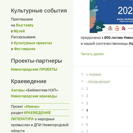
Культурные события
Приглашаем
на
Выставку
в
Музей
Рассказываем
приурочено к
800-летию Нижн
о
Культурных проектах
и нашей соотечественницы
Н
и
Фестивалях
Читать далее
Проекты-партнеры
Нижегородские ПРОЕКТЫ
« первая
Краеведение
‹ предыдущая
1
Авторы
«Библиотеки НХП»
2
Нижегородские краеведы
3
Проект
«Имена»
4
раздел
КРАЕВЕДЕНИЕ
5
ЛИТЕРАТУРА
о народных
6
промыслах и ДПИ Нижегородской
области
7