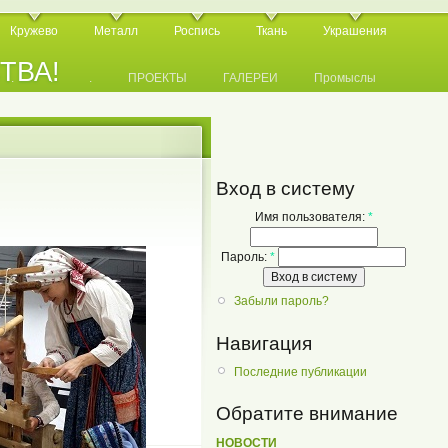
Кружево
Металл
Роспись
Ткань
Украшения
СТВА!
.
.
.
ПРОЕКТЫ
ГАЛЕРЕИ
Промыслы
Вход в систему
Имя пользователя:
*
Пароль:
*
Забыли пароль?
Навигация
Последние публикации
Обратите внимание
НОВОСТИ