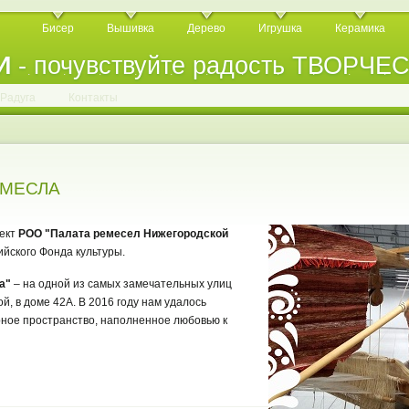
Бисер
Вышивка
Дерево
Игрушка
Керамика
И
- почувствуйте радость ТВОРЧЕ
.
.
.
.
.
.
.
.
.
.
.
Радуга
Контакты
ЕМЕСЛА
оект
РОО "Палата ремесел Нижегородской
йского Фонда культуры.
а"
– на одной из самых замечательных улиц
й, в доме 42А. В 2016 году нам удалось
рное пространство, наполненное любовью к