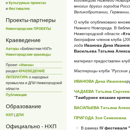
коллекциях Нижнего Новгор
о
Культурных проектах
многих других городов Росс
и
Фестивалях
Великобритании, Германии,
Проекты-партнеры
О клубе опубликовано множес
Нижнего Новгорода. В библ
Нижегородские ПРОЕКТЫ
Нижегородской области «
Кто
биографии членов клуба (
20
Краеведение
года
Иванова Дина Иванов
Авторы
«Библиотеки НХП»
Васильева Татьяна Алекс
Нижегородские краеведы
материал предоставлен клуб
Проект
«Имена»
Мастерицы клуба "Русские 
раздел
КРАЕВЕДЕНИЕ
ЛИТЕРАТУРА
о народных
ИВАНОВА Дина Ивановна
р
промыслах и ДПИ Нижегородской
области
ЧАДАЕВА Татьяна Сергеев
Публикации
"
Тамбурное вязание крючк
Образование
ВАСИЛЬЕВА Татьяна Алек
НХП
|
ДПИ
ПРИГОДА Зоя Семеновна
.
Официально - НХП
В рамках
IV фестиваля 