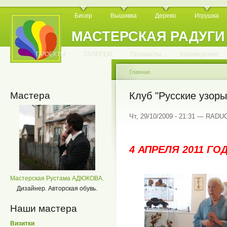
Бисер
Вышивка
Дерево
Игрушка
МАСТЕРСКАЯ РАДУГИ
.
.
.
.
.
.
.
.
.
.
.
.
ПРОЕКТЫ
ГАЛЕРЕИ
Промыслы
Краеведение
Главная
Мастера
Клуб "Русские узоры
Чт, 29/10/2009 - 21:31 — RADU
4 АПРЕЛЯ 2011 ГОД
Мастерская Рустама АДЮКОВА.
Дизайнер. Авторская обувь.
Наши мастера
Визитки