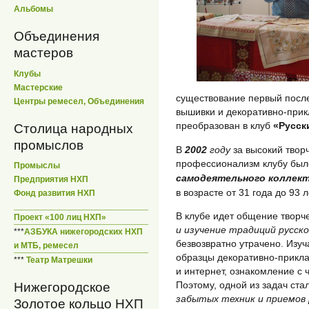
Альбомы
Объединения
мастеров
Клубы
Мастерские
существование первый посл
Центры ремесел, Объединения
вышивки и декоративно-прикл
преобразован в клуб
«Русск
Столица народных
промыслов
В
2002
году
за высокий твор
профессионализм клубу был
Промыслы
самодеятельного коллек
Предприятия НХП
в возрасте от 31 года до 93 л
Фонд развития НХП
В клубе идет общение творч
Проект «100 лиц НХП»
и изучение традиций русско
***
АЗБУКА нижегородских НХП
безвозвратно утрачено. Изу
и МТБ, ремесел
образцы декоративно-прикла
***
Театр Матрешки
и интернет, ознакомление с 
Поэтому, одной из задач ста
Нижегородское
забытых техник и приемов 
Золотое кольцо НХП