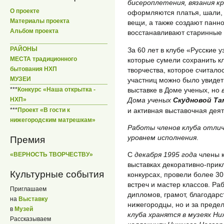
бисероплетения, вязания к
О проекте
оформляются платья, шали, 
Материалы проекта
вещи, а также создают панно
Альбом проекта
восстанавливают старинные 
РАЙОНЫ
За 60 лет в клубе «Русские 
МЕСТА традиционного
которые сумели сохранить к
бытования НХП
творчества, которое считал
МУЗЕИ
участниц можно было увидеть
выставке в Доме ученых, но
***
Конкурс «Наша открытка -
Дома ученых
Скудновой Та
НХП»
и активная выставочная деят
***
Проект «В гости к
нижегородским матрешкам»
Работы членов клуба отли
уровнем исполнения
.
Премия
С
декабря 1995 года
члены к
«ВЕРНОСТЬ ТВОРЧЕСТВУ»
выставках декоративно-прикл
Культурные события
конкурсах, провели более 30
встреч и мастер классов. Ра
Приглашаем
дипломов, грамот, благодарс
на
Выставку
нижегородцы, но и за преде
в
Музей
клуба хранятся в музеях Ни
Рассказываем