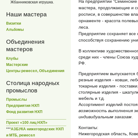
На предприятии "Семинские
Жбанниковская игрушка.
мастера, продолжающие и с
Наши мастера
росписи, в совершенстве вл
орнаменте - красота полевых
Визитки
леса.
Альбомы
Предприятие сохраняет все 
способствуя сохранению уни
Объединения
мастеров
В коллективе художественно
среди них - члены Союза ху
Клубы
РФ.
Мастерские
Центры ремесел, Объединения
Предприятием выпускается б
резные изделия - ковши, лебе
Столица народных
токарные изделия - поставки, 
промыслов
столярные изделия - шкатулк
мебель и т.д.
Промыслы
Ассортимент изделий постоя
Предприятия НХП
возможность выполнения эк
Фонд развития НХП
индивидуальным заказам
.
Проект «100 лиц НХП»
Контакты:
***
АЗБУКА нижегородских НХП
Нижегородская область, Ков
и МТБ, ремесел