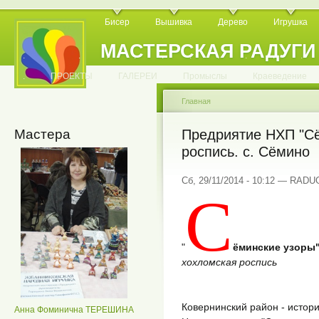
Бисер
Вышивка
Дерево
Игрушка
МАСТЕРСКАЯ РАДУГИ
.
.
.
.
.
.
.
.
.
.
.
.
ПРОЕКТЫ
ГАЛЕРЕИ
Промыслы
Краеведение
Главная
Мастера
Предриятие НХП "Сё
роспись. с. Сёмино
Сб, 29/11/2014 - 10:12 — RAD
С
"
ёминские узоры
хохломская роспись
Ковернинский район - истор
Анна Фоминична ТЕРЕШИНА