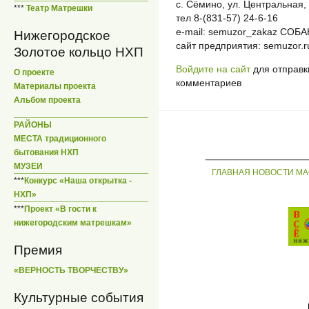
с. Сёмино, ул. Центральная, 
***
Театр Матрешки
тел 8-(831-57) 24-6-16
e-mail: semuzor_zakaz СОБАК
Нижегородское
сайт предприятия: semuzor.r
Золотое кольцо НХП
Войдите на сайт
для отправк
О проекте
комментариев
Материалы проекта
Альбом проекта
РАЙОНЫ
МЕСТА традиционного
_____________
бытования НХП
МУЗЕИ
ГЛАВНАЯ
НОВОСТИ
МА
***
Конкурс «Наша открытка -
НХП»
***
Проект «В гости к
нижегородским матрешкам»
Премия
«ВЕРНОСТЬ ТВОРЧЕСТВУ»
Культурные события