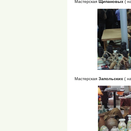
Мастерская
Щипановых
( н
Мастерская
Запольских
( н