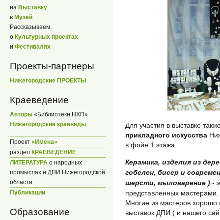
на
Выставку
в
Музей
Рассказываем
о
Культурных проектах
и
Фестивалях
Проекты-партнеры
Нижегородские ПРОЕКТЫ
Краеведение
Авторы
«Библиотеки НХП»
Нижегородские краеведы
Для участия в выставке так
прикладного искусства
Ниж
Проект
«Имена»
в фойе 1 этажа.
раздел
КРАЕВЕДЕНИЕ
Керамика, изделия из дер
ЛИТЕРАТУРА
о народных
гобелен, бисер и совреме
промыслах и ДПИ Нижегородской
области
шерсти, мыловарение )
- 
Публикации
представленных мастерами.
Многие из мастеров хорошо
Образование
выставок ДПИ ( и нашего сай