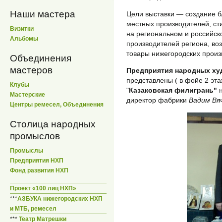
Наши мастера
Цели выставки — создание б
местных производителей, с
Визитки
на региональном и российс
Альбомы
производителей региона, во
товары нижегородских произ
Объединения
мастеров
Предприятия народных х
представлены ( в фойе 2 эта
Клубы
"
Казаковская филигрань"
н
Мастерские
директор фабрики
Вадим Вя
Центры ремесел, Объединения
Столица народных
промыслов
Промыслы
Предприятия НХП
Фонд развития НХП
Проект «100 лиц НХП»
***
АЗБУКА нижегородских НХП
и МТБ, ремесел
***
Театр Матрешки