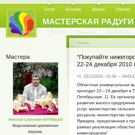
Бисер
Вышивка
Дерево
Игрушка
МАСТЕРСКАЯ РАДУГИ
.
.
.
.
.
.
.
.
.
.
.
.
ПРОЕКТЫ
ГАЛЕРЕИ
Промыслы
Краеведение
Главная
Мастера
“Покупайте нижегоро
22-24 декабря 2010 
Чт, 23/12/2010 - 01:58 — RADU
Областная универсальная вы
проходит 22—24 декабря в Т
Октябрьская, 1). Ее организ
развития малого предприним
услуг, министерство сельско
ресурсов, министерство пр
Николай Сергеевич МУРАВЬЕВ
Ярмарка, приуроченная к пр
Федосеевская деревянная
рамках реализации областн
игрушка.
нижегородское”.