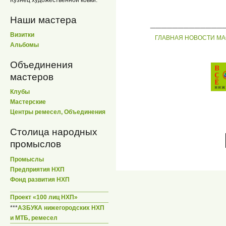
Кузнец художественной ковки.
Наши мастера
_____________
Визитки
ГЛАВНАЯ
НОВОСТИ
МА
Альбомы
Объединения
мастеров
Клубы
Мастерские
Центры ремесел, Объединения
Столица народных
промыслов
Промыслы
Предприятия НХП
Фонд развития НХП
Проект «100 лиц НХП»
***
АЗБУКА нижегородских НХП
и МТБ, ремесел