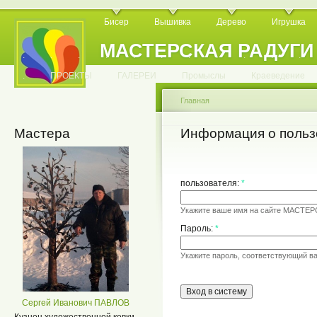
Бисер
Вышивка
Дерево
Игрушка
МАСТЕРСКАЯ РАДУГИ
.
.
.
.
.
.
.
.
.
.
.
.
ПРОЕКТЫ
ГАЛЕРЕИ
Промыслы
Краеведение
Главная
Мастера
Информация о польз
пользователя:
*
Укажите ваше имя на сайте МАСТЕ
Пароль:
*
Укажите пароль, соответствующий в
Сергей Иванович ПАВЛОВ