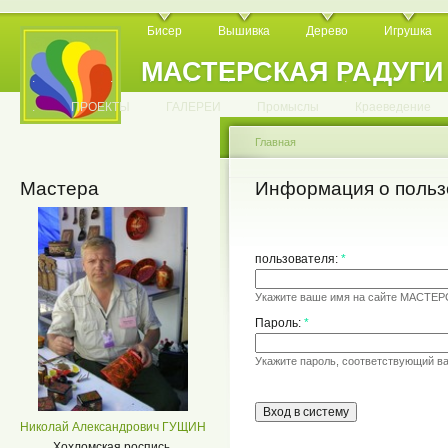
Бисер
Вышивка
Дерево
Игрушка
МАСТЕРСКАЯ РАДУГИ
.
.
.
.
.
.
.
.
.
.
.
.
ПРОЕКТЫ
ГАЛЕРЕИ
Промыслы
Краеведение
Главная
Мастера
Информация о польз
пользователя:
*
Укажите ваше имя на сайте МАСТЕ
Пароль:
*
Укажите пароль, соответствующий в
Николай Александрович ГУЩИН
Хохломская роспись.