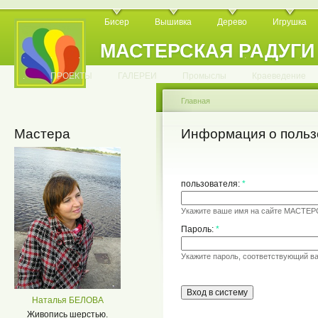
Бисер
Вышивка
Дерево
Игрушка
МАСТЕРСКАЯ РАДУГИ
.
.
.
.
.
.
.
.
.
.
.
.
ПРОЕКТЫ
ГАЛЕРЕИ
Промыслы
Краеведение
Главная
Мастера
Информация о польз
пользователя:
*
Укажите ваше имя на сайте МАСТЕ
Пароль:
*
Укажите пароль, соответствующий в
Наталья БЕЛОВА
Живопись шерстью.