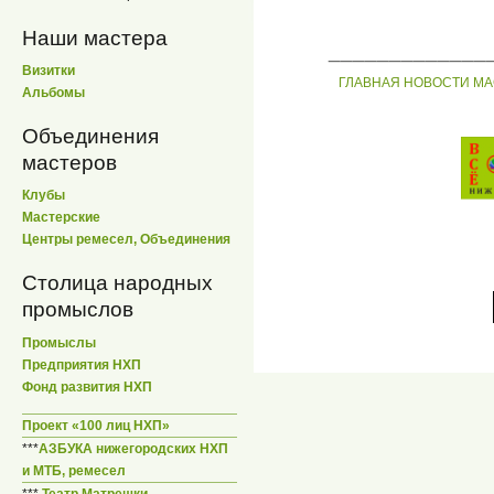
Наши мастера
_____________
Визитки
ГЛАВНАЯ
НОВОСТИ
МА
Альбомы
Объединения
мастеров
Клубы
Мастерские
Центры ремесел, Объединения
Столица народных
промыслов
Промыслы
Предприятия НХП
Фонд развития НХП
Проект «100 лиц НХП»
***
АЗБУКА нижегородских НХП
и МТБ, ремесел
***
Театр Матрешки