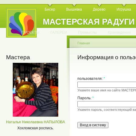
Бисер
Вышивка
Дерево
Игрушка
МАСТЕРСКАЯ РАДУГИ
.
.
.
.
.
.
.
.
.
.
.
.
ПРОЕКТЫ
ГАЛЕРЕИ
Промыслы
Краеведение
Главная
Мастера
Информация о польз
пользователя:
*
Укажите ваше имя на сайте МАСТЕ
Пароль:
*
Укажите пароль, соответствующий в
Наталья Николаевна НАПЫЛОВА
Хохломская роспись.