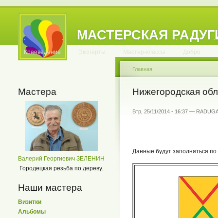
МАСТЕРСКАЯ РАДУГ
.
.
.
.
.
.
.
.
.
.
.
Краеведение
Эксперты
Мастер-классы
Добро
Главная
Мастера
Нижегородская обла
Втр, 25/11/2014 - 16:37 — RADUG
Данные будут заполняться по
Валерий Георгиевич ЗЕЛЕНИН
Городецкая резьба по дереву.
Наши мастера
Визитки
Альбомы