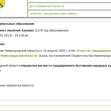
достопримечательности
события, праздники и фестивали
ориальные образование
ного значения Арзамас
(1578 год образования)
1.2013) - 34,3 кв.км
она
а Нижегородской области от 19 апреля 2002 г. N 69
«
О местах традиционно
Нижегородской области
»
(в ред. постановления Правительства Нижегородск
дской области
определен как место традиционного бытования народных 
а
нная обработка бересты