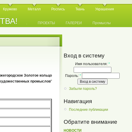
Кружево
Металл
Роспись
Ткань
Украшения
СТВА!
.
.
.
ПРОЕКТЫ
ГАЛЕРЕИ
Промыслы
Вход в систему
Имя пользователя:
*
жегородское Золотое кольцо
Пароль:
*
художественных промыслов
"
Забыли пароль?
Навигация
Последние публикации
Обратите внимание
НОВОСТИ