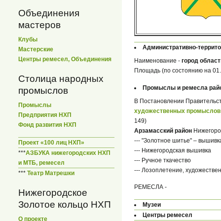
Объединения
мастеров
Клубы
Административно-террит
Мастерские
Центры ремесел, Объединения
Наименование -
город област
Площадь (по состоянию на 01.0
Столица народных
Промыслы и ремесла рай
промыслов
В Постановлении Правительств
Промыслы
художественных промыслов 
Предприятия НХП
149)
Фонд развития НХП
Арзамасский район
Нижегоро
--- "Золотное шитье" – вышивк
Проект «100 лиц НХП»
--- Нижегородская вышивка
***
АЗБУКА нижегородских НХП
--- Ручное ткачество
и МТБ, ремесел
--- Лозоплетение, художестве
***
Театр Матрешки
РЕМЕСЛА -
Нижегородское
Золотое кольцо НХП
Музеи
Центры ремесел
О проекте