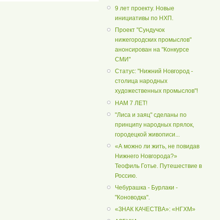
9 лет проекту. Новые
инициативы по НХП.
Проект "Сундучок
нижегородских промыслов"
анонсирован на "Конкурсе
СМИ"
Статус: "Нижний Новгород -
столица народных
художественных промыслов"!
НАМ 7 ЛЕТ!
"Лиса и заяц" сделаны по
принципу народных прялок,
городецкой живописи...
«А можно ли жить, не повидав
Нижнего Новгорода?»
Теофиль Готье. Путешествие в
Россию.
Чебурашка - Бурлаки -
"Коноводка".
«ЗНАК КАЧЕСТВА»: «НГХМ»