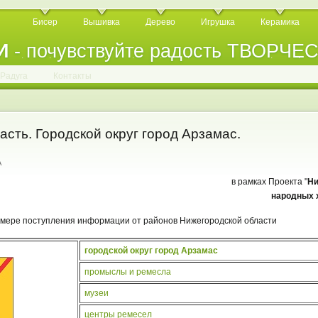
Бисер
Вышивка
Дерево
Игрушка
Керамика
И
- почувствуйте радость ТВОРЧЕ
.
.
.
.
.
.
.
.
.
.
.
Радуга
Контакты
сть. Городской округ город Арзамас.
A
в рамках Проекта "
Ни
народных 
 мере поступления информации от районов Нижегородской области
городской округ город Арзамас
промыслы и ремесла
музеи
центры ремесел