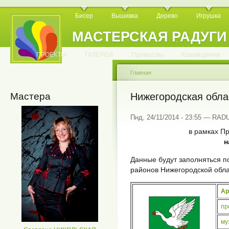
Бисер
Вышивка
Дерево
Игрушка
МАСТЕРСКАЯ РАДУГИ
.
.
.
.
.
.
.
.
.
.
.
.
ПРОЕКТЫ
ГАЛЕРЕИ
Промыслы
Краеведение
Главная
Мастера
Нижегородская обла
Пнд, 24/11/2014 - 23:55 — RA
в рамках Пр
н
Данные будут заполняться 
районов Нижегородской обл
Ар
пр
му