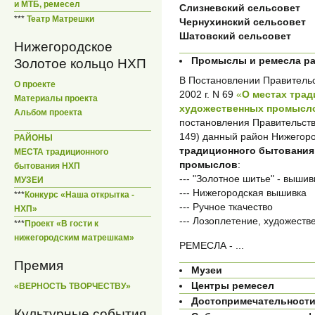
и МТБ, ремесел
Слизневский сельсовет
***
Театр Матрешки
Чернухинский сельсовет
Шатовский сельсовет
Нижегородское
Промыслы и ремесла р
Золотое кольцо НХП
В Постановлении Правительс
О проекте
2002 г. N 69
«
О местах тра
Материалы проекта
художественных промысло
Альбом проекта
постановления Правительств
149) данный район Нижегор
РАЙОНЫ
традиционного бытования
МЕСТА традиционного
промыслов
:
бытования НХП
--- "Золотное шитье" - вышив
МУЗЕИ
--- Нижегородская вышивка
***
Конкурс «Наша открытка -
--- Ручное ткачество
НХП»
--- Лозоплетение, художест
***
Проект «В гости к
нижегородским матрешкам»
РЕМЕСЛА - ...
Премия
Музеи
Центры ремесел
«ВЕРНОСТЬ ТВОРЧЕСТВУ»
Достопримечательност
Культурные события