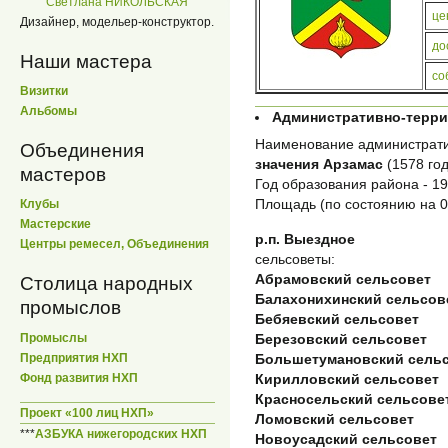
Светлана НИКОЛЬСКАЯ
це
Дизайнер, модельер-конструктор.
до
Наши мастера
со
Визитки
Альбомы
Административно-терр
Наименование администрати
Объединения
значения Арзамас
(1578 го
мастеров
Год образования района - 192
Площадь (по состоянию на 01
Клубы
Мастерские
р.п. Выездное
Центры ремесел, Объединения
сельсоветы:
Абрамовский сельсовет
Столица народных
Балахонихинский сельсов
промыслов
Бебяевский сельсовет
Березовский сельсовет
Промыслы
Большетумановский сель
Предприятия НХП
Кирилловский сельсовет
Фонд развития НХП
Красносельский сельсове
Проект «100 лиц НХП»
Ломовский сельсовет
***
АЗБУКА нижегородских НХП
Новоусадский сельсовет