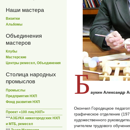
Наши мастера
Визитки
Альбомы
Объединения
мастеров
Клубы
Мастерские
Центры ремесел, Объединения
Б
Столица народных
промыслов
Промыслы
аукин Александр 
Предприятия НХП
Фонд развития НХП
Окончил Городецкое педагог
Проект «100 лиц НХП»
графическое отделение (1975
***
АЗБУКА нижегородских НХП
художественного руководител
и МТБ, ремесел
учителем трудового обучени
***
Театр Матрешки