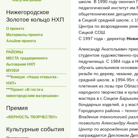
школе. В 1990 году окончил 
педагогический институт им.
Нижегородское
общетехнические дисциплины
Золотое кольцо НХП
в Сицкой средней школе, с 
Центра по возрождению рем
О проекте
Сицкой СОШ.
Материалы проекта
С 1997 года - директор
Нови
Альбом проекта
Александр Анатольевич прио
РАЙОНЫ
студентом художественно-гр
МЕСТА традиционного
педучилища. С 1984 года в 
бытования НХП
обучать школьников основам
МУЗЕИ
резьбе по дереву, чеканке; д
***
Конкурс «Наша открытка -
средней школе, в 1994-95гг.
НХП»
плетения из лозы при Облас
***
Проект «В гости к
народного творчества и куль
нижегородским матрешкам»
мастера в с.Сицкое
Барышев
бондарных изделий, а у мас
Премия
Городецкого района – техно
Владение технологией разл
«ВЕРНОСТЬ ТВОРЧЕСТВУ»
позволило Александру Анат
Культурные события
Центр по возрождению рем
награждается Дипломом Депа