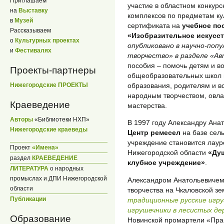
Приглашаем
участие в областном конкур
на
Выставку
комплексов по предметам ку
в
Музей
сертификата на
учебное по
Рассказываем
«Изобразительное искусст
о
Культурных проектах
опубликовано в научно-поп
и
Фестивалях
творчество» в разделе «А
пособия – помочь детям и в
Проекты-партнеры
общеобразовательных школ 
образования, родителям и в
Нижегородские ПРОЕКТЫ
народным творчеством, овла
Краеведение
мастерства.
Авторы
«Библиотеки НХП»
В 1997 году Александру Ана
Нижегородские краеведы
Центр ремесел
на базе сель
учреждение становится лау
Проект
«Имена»
Нижегородской области
«Ду
раздел
КРАЕВЕДЕНИЕ
клубное учреждение»
.
ЛИТЕРАТУРА
о народных
промыслах и ДПИ Нижегородской
Александром Анатольевичем
области
творчества на Чкаловской зе
Публикации
традиционные русские игру
игрушечники в лесистых де
Образование
Новинской промартели «Прав