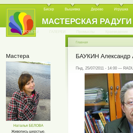
Бисер
Вышивка
Дерево
Игрушка
МАСТЕРСКАЯ РАДУГИ
.
.
.
.
.
.
.
.
.
.
.
.
ПРОЕКТЫ
ГАЛЕРЕИ
Промыслы
Краеведение
Главная
Мастера
БАУКИН Александр 
Пнд, 25/07/2011 - 14:00 — RA
Наталья БЕЛОВА
Живопись шерстью.