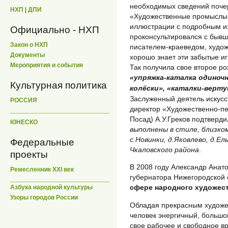
необходимых сведений почер
НХП
|
ДПИ
«Художественные промыслы 
иллюстрации с подробным и
Официально - НХП
проконсультировался с бывш
Закон о НХП
писателем-краеведом, худож
Документы
хорошо знает эти забытые и
Мероприятия и события
Так получила свое второе р
«упряжка-каталка одиночн
Культурная политика
колёски», «каталки-вертуш
Заслуженный деятель искусс
РОССИЯ
директор «Художественно-пед
Посад) А.У.Греков подтверди
ЮНЕСКО
выполнены в стиле, близк
с.Новинки, д.Яковлево, д.Е
Федеральные
Чкаловского района
.
проекты
В 2008 году Александр Анат
Ремесленник XXI век
губернатора Нижегородской
сфере народного художес
Азбука народной культуры
Узоры городов России
Обладая прекрасным художе
человек энергичный, большой
свое рабочее и свободное в