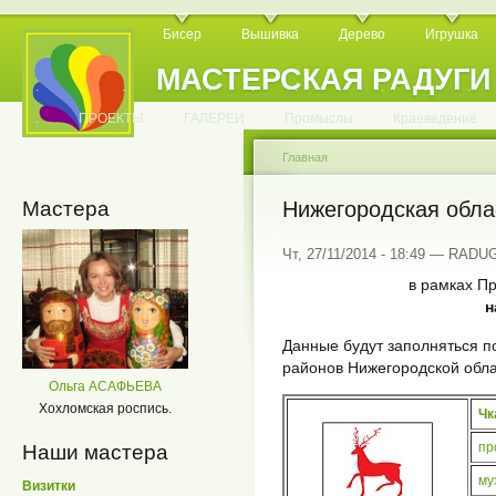
Бисер
Вышивка
Дерево
Игрушка
МАСТЕРСКАЯ РАДУГИ
.
.
.
.
.
.
.
.
.
.
.
.
ПРОЕКТЫ
ГАЛЕРЕИ
Промыслы
Краеведение
Главная
Мастера
Нижегородская обла
Чт, 27/11/2014 - 18:49 — RADU
в рамках Пр
н
Данные будут заполняться 
районов Нижегородской обл
Ольга АСАФЬЕВА
Хохломская роспись.
Чк
пр
Наши мастера
му
Визитки