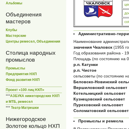
Альбомы
це
до
Объединения
мастеров
со
Клубы
Административно-терр
Мастерские
Наименование администрати
Центры ремесел, Объединения
значения Чкаловск
(1955 г
Столица народных
Год образования района - 193
Площадь (по состоянию на 01
промыслов
р.п. Катунки
Промыслы
р.п. Чистое
Предприятия НХП
сельсоветы (по состоянию на
Фонд развития НХП
Беловско-Новинский сель
Вершиловский сельсовет
Проект «100 лиц НХП»
Котельницкий сельсовет
***
АЗБУКА нижегородских НХП
Кузнецовский сельсовет
и МТБ, ремесел
Пуреховский сельсовет
***
Театр Матрешки
Соломатовский сельсовет
Нижегородское
Промыслы и ремесла
Золотое кольцо НХП
В Постановлении Правительс