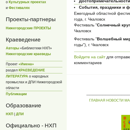
Достопримечательност
о
Культурных проектах
События, праздники и 
и
Фестивалях
Ежегодный областной фестив
Проекты-партнеры
года, г. Чкаловск
Фестиваль "
Солнечный кру
Нижегородские ПРОЕКТЫ
Чкаловск
Краеведение
Фестиваль "
Волшебный мир
годы"), г. Чкаловск
Авторы
«Библиотеки НХП»
Нижегородские краеведы
Войдите на сайт
для отправк
комментариев
Проект
«Имена»
раздел
КРАЕВЕДЕНИЕ
ЛИТЕРАТУРА
о народных
промыслах и ДПИ Нижегородской
области
_____________
Публикации
ГЛАВНАЯ
НОВОСТИ
МА
Образование
НХП
|
ДПИ
Официально - НХП