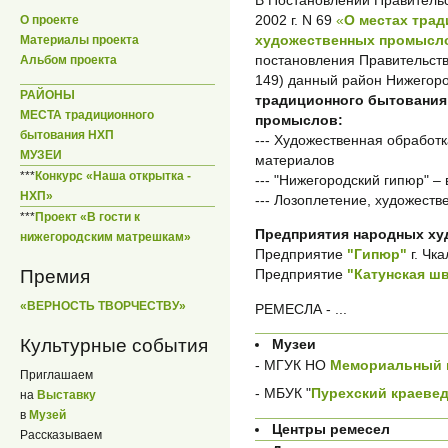
2002 г. N 69
«
О местах тра
О проекте
художественных промысло
Материалы проекта
постановления Правительств
Альбом проекта
149) данный район Нижегор
РАЙОНЫ
традиционного бытования
МЕСТА традиционного
промыслов:
бытования НХП
--- Художественная обработк
МУЗЕИ
материалов
***
Конкурс «Наша открытка -
--- "Нижегородский гипюр" –
НХП»
--- Лозоплетение, художеств
***
Проект «В гости к
Предприятия народных х
нижегородским матрешкам»
Предприятие
"Гипюр"
г. Чка
Премия
Предприятие
"Катунская ш
«ВЕРНОСТЬ ТВОРЧЕСТВУ»
РЕМЕСЛА - ...
Культурные события
Музеи
- МГУК НО
Мемориальный м
Приглашаем
- МБУК "
Пурехский краевед
на
Выставку
в
Музей
Центры ремесел
Рассказываем