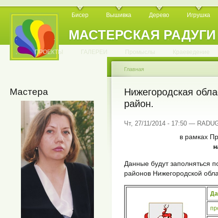
Бисер
Вышивка
Дерево
Игрушка
МАСТЕРСКАЯ РАДУГИ
.
.
.
.
.
.
.
.
.
.
.
.
ПРОЕКТЫ
ГАЛЕРЕИ
Промыслы
Краеведение
Главная
Мастера
Нижегородская обла
район.
Чт, 27/11/2014 - 17:50 — RADU
в рамках Пр
н
Данные будут заполняться 
районов Нижегородской обл
Да
пр