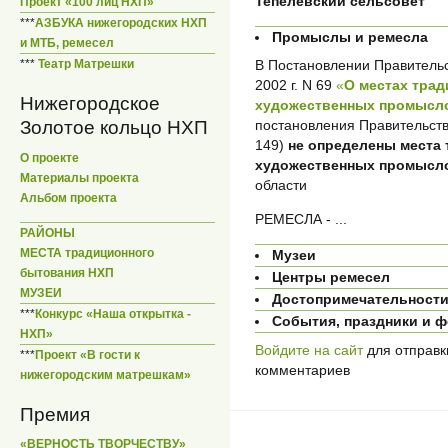
Тепелевский сельсовет
Проект «100 лиц НХП»
***
АЗБУКА нижегородских НХП
Промыслы и ремесла
и МТБ, ремесел
В Постановлении Правительс
***
Театр Матрешки
2002 г. N 69
«
О местах тра
Нижегородское
художественных промысло
постановления Правительств
Золотое кольцо НХП
149)
не определены места
О проекте
художественных промысл
Материалы проекта
области
Альбом проекта
РЕМЕСЛА - ...
РАЙОНЫ
МЕСТА традиционного
Музеи
бытования НХП
Центры ремесел
МУЗЕИ
Достопримечательност
***
Конкурс «Наша открытка -
События, праздники и 
НХП»
Войдите на сайт
для отправк
***
Проект «В гости к
комментариев
нижегородским матрешкам»
Премия
«ВЕРНОСТЬ ТВОРЧЕСТВУ»