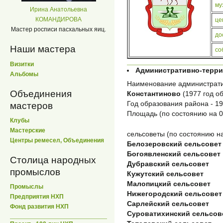
му
Ирина Анатольевна
КОМАНДИРОВА
це
Мастер росписи пасхальных яиц.
до
Наши мастера
со
Визитки
Административно-терр
Альбомы
Наименование администрати
Объединения
Константиново
(1977 год о
Год образования района - 192
мастеров
Площадь (по состоянию на 01
Клубы
Мастерские
сельсоветы (по состоянию на
Центры ремесел, Объединения
Белозеровский сельсовет
Богоявленский сельсовет
Столица народных
Дубравский сельсовет
промыслов
Кужутский сельсовет
Малопицкий сельсовет
Промыслы
Нижегородский сельсовет
Предприятия НХП
Сарлейский сельсовет
Фонд развития НХП
Суроватихинский сельсов